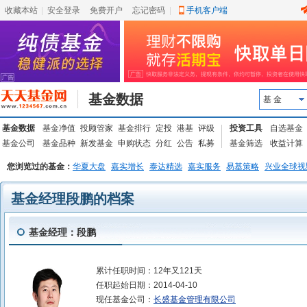
收藏本站
|
安全登录
|
免费开户
忘记密码
|
手机客户端
基金数据
基 金
基金数据
基金净值
投顾管家
基金排行
定投
港基
评级
投资工具
自选基金
基金公司
基金品种
新发基金
申购状态
分红
公告
私募
基金筛选
收益计算
您浏览过的基金：
华夏大盘
嘉实增长
泰达精选
嘉实服务
易基策略
兴业全球视
基金经理段鹏的档案
基金经理：段鹏
累计任职时间：
12年又121天
任职起始日期：
2014-04-10
现任基金公司：
长盛基金管理有限公司