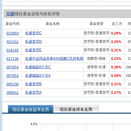
段鹏
现任基金业绩与排名详情
基金代码
基金名称
基金类型
近三月
长盛货币C
货币型-普通货币
023693
0.29%
3
长盛货币D
货币型-普通货币
021411
0.25%
6
长盛货币E
货币型-普通货币
019145
0.31%
2
长盛中证同业存单AAA指数7天持有期
指数型-固收
017136
0.23%
5
长盛稳益6个月C
债券型-长债
007654
0.39%
28
长盛稳益6个月A
债券型-长债
007653
0.49%
26
长盛货币B
货币型-普通货币
005230
0.31%
2
长盛货币A
货币型-普通货币
080011
0.27%
4
现任基金收益率走势
现任基金排名走势
4.0%