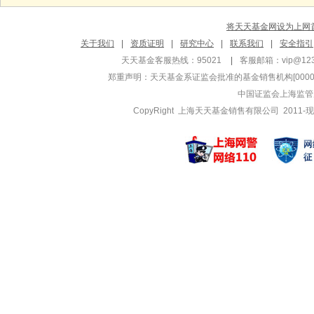
长盛稳益6个月A
长盛盛启债
将天天基金网设为上网
代毅
杨哲
关于我们
|
资质证明
|
研究中心
|
联系我们
|
安全指引
管理基金
管理基金
天天基金客服热线：95021
|
客服邮箱：
vip@12
长盛城镇化主题混
长盛可转债
郑重声明：
天天基金系证监会批准的基金销售机构[000000
长盛国企改革混合
长盛可转债
中国证监会上海监管
长盛城镇化主题混
长盛积极配
CopyRight 上海天天基金销售有限公司 2011-现
朱律
陈亘斯
管理基金
管理基金
长盛电子信息主题
长盛同鑫行
长盛电子信息主题
长盛同鑫行
长盛中小盘
华玲
郝征
管理基金
管理基金
长盛环球行业混合
长盛养老健
长盛环球行业混合
长盛景气优
长盛养老健
王文豪
刘欣