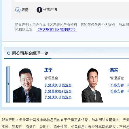
同公司基金经理一览
王宁
蔡宾
管理基金
管理基金
长盛成长价值混合
长盛安睿一
长盛量化红利混合
长盛安睿一
长盛成长价值混合
段鹏
李琪
管理基金
管理基金
郑重声明：天天基金网发布此信息目的在于传播更多信息，与本网站立场无关。天
长盛货币B
长盛盛辉混
实性、完整性、有效性、及时性、原创性等。相关信息并未经过本网站证实，不对您构
长盛稳益6个月C
长盛盛辉混