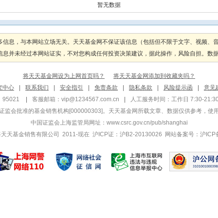
暂无数据
多信息，与本网站立场无关。天天基金网不保证该信息（包括但不限于文字、视频、
息并未经过本网站证实，不对您构成任何投资决策建议，据此操作，风险自担。数据来源
将天天基金网设为上网首页吗？
将天天基金网添加到收藏夹吗？
究中心
|
联系我们
|
安全指引
|
免责条款
|
隐私条款
|
风险提示函
|
意见
95021
|
客服邮箱：
vip@1234567.com.cn
|
人工服务时间：工作日 7:30-21:30 
监会批准的基金销售机构[000000303]
。天天基金网所载文章、数据仅供参考，使
中国证监会上海监管局网址：
www.csrc.gov.cn/pub/shanghai
 上海天天基金销售有限公司 2011-现在 沪ICP证：沪B2-20130026
网站备案号：沪ICP备1