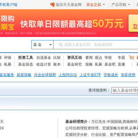
手机客户端
返回天天基金网
|
基金交易
|
产品导购
|
基 金
请输入基金代码、名称或简拼
基
评级
投资工具
自选基金
比较
资讯互动
要闻
观点
学校
专题
告
私募
基金筛选
收益计算
账本
基金研究
策略
私募
基金吧
直播
嘉实服务
易基策略
兴业全球视野
上投阿尔法
上证中盘ETF
交银成长
添富优势
查详细资料：
9天
基金经理简介：
万亿先生:中国国籍,西南财
24
公司任助理投资经理、宏观策略分析师,从事基
宏观经济分析、行业比较、资产配置策略和产