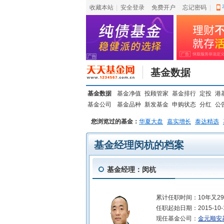
收藏本站
|
安全登录
|
免费开户
忘记密码
|
基金数据
基金数据
基金净值
投顾管家
基金排行
定投
港
基金公司
基金品种
新发基金
申购状态
分红
公
您浏览过的基金：
华夏大盘
嘉实增长
泰达精选
基金经理闵杭的档案
基金经理：闵杭
累计任职时间：
10年又2
任职起始日期：
2015-10-
现任基金公司：
金元顺安