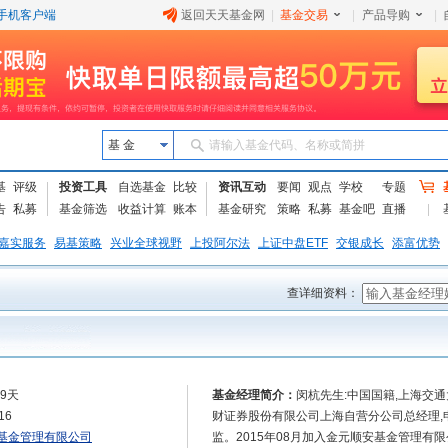
手机客户端
返回天天基金网
|
基金交易
|
产品导购
|
基 金
请输入基金代码、名称或简拼
基
评级
投资工具
自选基金
比较
资讯互动
要闻
观点
学校
专题
告
私募
基金筛选
收益计算
账本
基金研究
策略
私募
基金吧
直播
嘉实服务
易基策略
兴业全球视野
上投阿尔法
上证中盘ETF
交银成长
添富优势
查详细资料：
99天
基金经理简介：
闵杭先生:中国国籍,上海交
16
财证券股份有限公司上海自营分公司总经理,
基金管理有限公司
监。2015年08月加入金元顺安基金管理有限公司