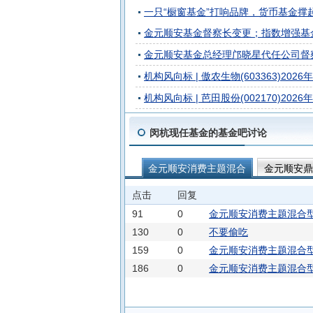
一只“橱窗基金”打响品牌，货币基金撑
金元顺安基金督察长变更；指数增强基金
金元顺安基金总经理邝晓星代任公司督
机构风向标 | 傲农生物(603363)20
机构风向标 | 芭田股份(002170)2
闵杭现任基金的基金吧讨论
金元顺安消费主题混合
金元顺安鼎
点击
回复
91
0
金元顺安消费主题混合型
130
0
不要偷吃
159
0
金元顺安消费主题混合型
186
0
金元顺安消费主题混合型