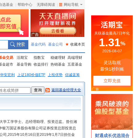
自选基金
|
帮助中心
无障碍阅读
|
网站导航
|
基金代码
基金公司
★
收藏本页
基金交易
活期宝
指数宝
稳健理财
高端理财
基金超市
基金导购
收益排行
热销基金
五星基金
华安宏利
上证180价值ETF
上投优势
信诚蓝筹
返回基金经理大全
通大学工学学士。总经理助理、投资总监。曾任湘
申银万国证券股份有限公司证券投资总部投资总
,2015年10月16日至2019年1月7日担任金