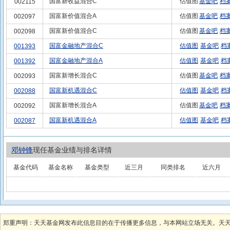
国富新收益混合C
估值图
基金吧
档
002115
国富新价值混合A
估值图
基金吧
档
002097
国富新价值混合C
估值图
基金吧
档
002098
国富金融地产混合C
估值图
基金吧
档
001393
国富金融地产混合A
估值图
基金吧
档
001392
国富新增长混合C
估值图
基金吧
档
002093
国富新机遇混合C
估值图
基金吧
档
002088
国富新增长混合A
估值图
基金吧
档
002092
国富新机遇混合A
估值图
基金吧
档
002087
邓钟锋
现任基金业绩与排名详情
基金代码
基金名称
基金类型
近三月
同类排名
近六月
郑重声明：天天基金网发布此信息目的在于传播更多信息，与本网站立场无关。天