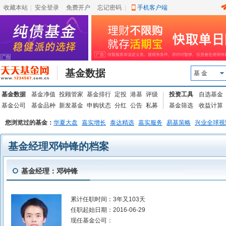
收藏本站
|
安全登录
|
免费开户
忘记密码
|
手机客户端
基金数据
基 金
基金数据
基金净值
投顾管家
基金排行
定投
港基
评级
投资工具
自选基金
基金公司
基金品种
新发基金
申购状态
分红
公告
私募
基金筛选
收益计算
您浏览过的基金：
华夏大盘
嘉实增长
泰达精选
嘉实服务
易基策略
兴业全球视
基金经理邓钟锋的档案
基金经理：邓钟锋
累计任职时间：
3年又103天
任职起始日期：
2016-06-29
现任基金公司：