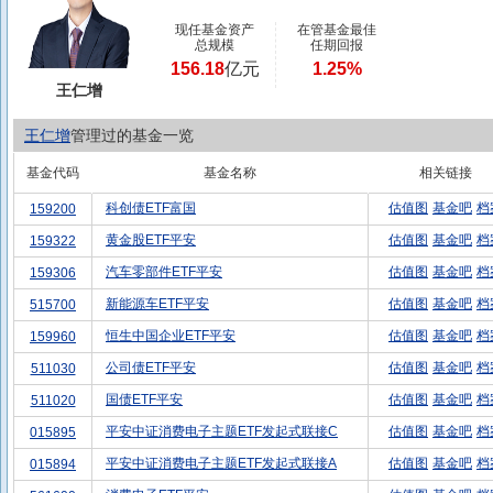
现任基金资产
在管基金最佳
总规模
任期回报
156.18
亿元
1.25%
王仁增
王仁增
管理过的基金一览
基金代码
基金名称
相关链接
科创债ETF富国
估值图
基金吧
档
159200
黄金股ETF平安
估值图
基金吧
档
159322
汽车零部件ETF平安
估值图
基金吧
档
159306
新能源车ETF平安
估值图
基金吧
档
515700
恒生中国企业ETF平安
估值图
基金吧
档
159960
公司债ETF平安
估值图
基金吧
档
511030
国债ETF平安
估值图
基金吧
档
511020
平安中证消费电子主题ETF发起式联接C
估值图
基金吧
档
015895
平安中证消费电子主题ETF发起式联接A
估值图
基金吧
档
015894