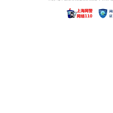
王乐乐
张明凯
管理基金
管理基金
富国中证科技50
富国利享回报
富国中证科技50
富国利享回报
富国中证消费50
富国天丰强
张富盛
袁宜
管理基金
管理基金
富国清洁能源产业
富国宏观策
富国价值增长混合
富国睿利定
富国清洁能源产业
富国宏观策
曹文俊
易智泉
管理基金
管理基金
富国转型机遇混合
富国臻选成
富国优质发展混合
富国兴泉回报
富国优质发展混合
富国兴泉回报
方旻
侯梧
管理基金
管理基金