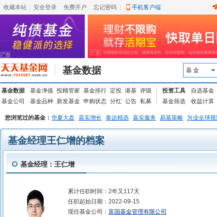
收藏本站
|
安全登录
|
免费开户
忘记密码
|
手机客户端
基金数据
基 金
基金数据
基金净值
投顾管家
基金排行
定投
港基
评级
投资工具
自选基金
基金公司
基金品种
新发基金
申购状态
分红
公告
私募
基金筛选
收益计算
您浏览过的基金：
华夏大盘
嘉实增长
泰达精选
嘉实服务
易基策略
兴业全球视
基金经理王仁增的档案
基金经理：王仁增
累计任职时间：
2年又117天
任职起始日期：
2022-09-15
现任基金公司：
富国基金管理有限公司