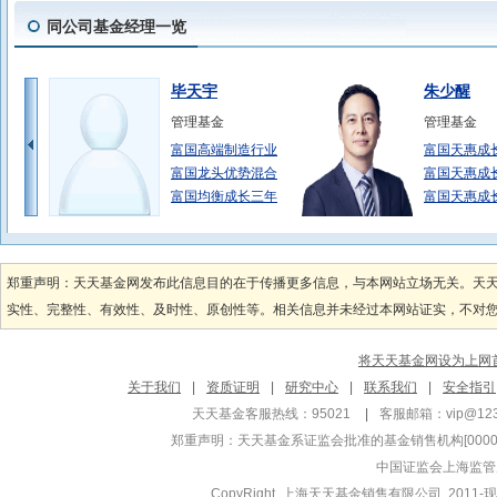
同公司基金经理一览
毕天宇
朱少醒
管理基金
管理基金
富国高端制造行业
富国天惠成
富国龙头优势混合
富国天惠成
富国均衡成长三年
富国天惠成
蒲世林
王保合
管理基金
管理基金
郑重声明：天天基金网发布此信息目的在于传播更多信息，与本网站立场无关。天
富国城镇发展股票
富国中证银
实性、完整性、有效性、及时性、原创性等。相关信息并未经过本网站证实，不对您构
富国均衡策略混合
富国中证全
富国远见精选三年
富国上证指数
将天天基金网设为上网
张圣贤
范妍
关于我们
|
资质证明
|
研究中心
|
联系我们
|
安全指引
管理基金
管理基金
天天基金客服热线：95021
|
客服邮箱：
vip@12
富国中证军工指数
富国稳健增
郑重声明：
天天基金系证监会批准的基金销售机构[000000
富国中证新能源汽
富国稳健增
中国证监会上海监管
富国中证煤炭指数
富国均衡投
CopyRight 上海天天基金销售有限公司 2011-现