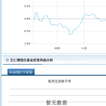
0.5%
0.0%
-0.5%
-1.0%
09月
11月
王仁增现任基金投资风格分析
科创债ETF富国
股票交易换手率