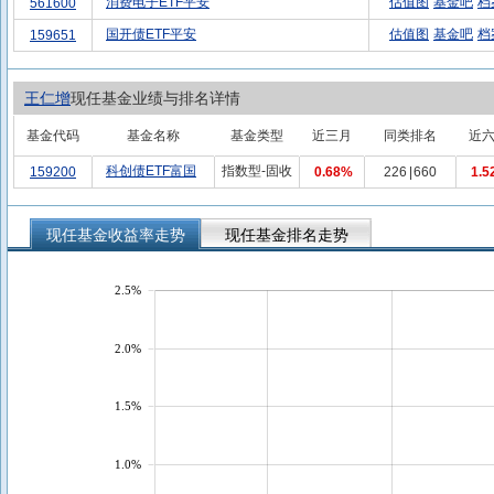
消费电子ETF平安
估值图
基金吧
档
561600
国开债ETF平安
估值图
基金吧
档
159651
王仁增
现任基金业绩与排名详情
基金代码
基金名称
基金类型
近三月
同类排名
近
科创债ETF富国
指数型-固收
159200
0.68%
226
|
660
1.5
现任基金收益率走势
现任基金排名走势
2.5%
2.0%
1.5%
1.0%