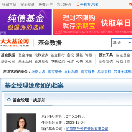
收藏本站
|
安全登录
|
免费开户
忘记密码
|
手机客户端
基金数据
基 金
基金数据
基金净值
投顾管家
基金排行
定投
港基
评级
投资工具
自选基金
基金公司
基金品种
新发基金
申购状态
分红
公告
私募
基金筛选
收益计算
您浏览过的基金：
华夏大盘
嘉实增长
泰达精选
嘉实服务
易基策略
兴业全球视
基金经理姚彦如的档案
基金经理：姚彦如
累计任职时间：
2年又249天
任职起始日期：
2023-12-04
现任基金公司：
招商证券资产管理有限公司