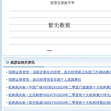
招商资管睿丰三个月持有期债券D
招商资管智远增利债券D
股票交易换手率
姚彦如相关资讯
招商证券资管：汤双定新任总经理，原总经理易卫东因工作调动离
招商证券资管：副总经理张亚非因个人原因离任
机构风向标 | 中国广核(003816)2024年二季度已披露前十大机构累
机构风向标 | 立讯精密(002475)2024年二季度前十大机构累计持仓占
机构风向标 | 阳光电源(300274)2024年二季度前十大机构持股比例