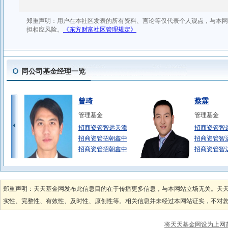
同公司基金经理一览
曾琦
蔡霖
管理基金
管理基金
招商资管智远天添
招商资管智
招商资管招朝鑫中
招商资管智
招商资管招朝鑫中
招商资管智
陈亚芳
陈功谋
管理基金
管理基金
郑重声明：天天基金网发布此信息目的在于传播更多信息，与本网站立场无关。天
招商资管智远增利
招商资管智
实性、完整性、有效性、及时性、原创性等。相关信息并未经过本网站证实，不对您构
招商资管智远增利
招商资管中
招商资管智远增利
将天天基金网设为上网