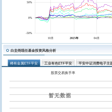
50%
0%
-50%
10月
2025年
04月
白圭尧现任基金投资风格分析
稀有金属ETF平安
工业有色ETF平安
平安中证消费电子主题
平安中证人工智能主题ETF发起式联接A
平安中证人工智能主题
股票交易换手率
平安中证消费电子主题ETF发起式联接E
AI人工智能ETF平安
A500红利低波ETF平安
平安中证全指自由现金流ETF联接C
平安富时中国国企开放共赢ETF联接E
自由现金流ETF平安
中国低波ETF平安
医疗创新ETF平安
大湾区ETF平安