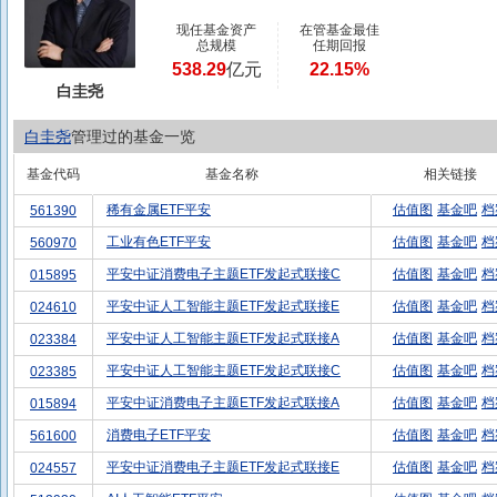
现任基金资产
在管基金最佳
总规模
任期回报
538.29
亿元
22.15%
白圭尧
白圭尧
管理过的基金一览
基金代码
基金名称
相关链接
稀有金属ETF平安
估值图
基金吧
档
561390
工业有色ETF平安
估值图
基金吧
档
560970
平安中证消费电子主题ETF发起式联接C
估值图
基金吧
档
015895
平安中证人工智能主题ETF发起式联接E
估值图
基金吧
档
024610
平安中证人工智能主题ETF发起式联接A
估值图
基金吧
档
023384
平安中证人工智能主题ETF发起式联接C
估值图
基金吧
档
023385
平安中证消费电子主题ETF发起式联接A
估值图
基金吧
档
015894
消费电子ETF平安
估值图
基金吧
档
561600
平安中证消费电子主题ETF发起式联接E
估值图
基金吧
档
024557