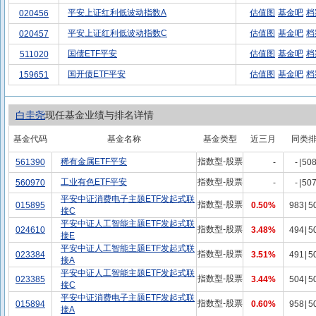
平安上证红利低波动指数A
估值图
基金吧
档
020456
平安上证红利低波动指数C
估值图
基金吧
档
020457
国债ETF平安
估值图
基金吧
档
511020
国开债ETF平安
估值图
基金吧
档
159651
白圭尧
现任基金业绩与排名详情
基金代码
基金名称
基金类型
近三月
同类
稀有金属ETF平安
指数型-股票
561390
-
-
|
50
工业有色ETF平安
指数型-股票
560970
-
-
|
50
平安中证消费电子主题ETF发起式联
指数型-股票
015895
0.50%
983
|
5
接C
平安中证人工智能主题ETF发起式联
指数型-股票
024610
3.48%
494
|
5
接E
平安中证人工智能主题ETF发起式联
指数型-股票
023384
3.51%
491
|
5
接A
平安中证人工智能主题ETF发起式联
指数型-股票
023385
3.44%
504
|
5
接C
平安中证消费电子主题ETF发起式联
指数型-股票
015894
0.60%
958
|
5
接A