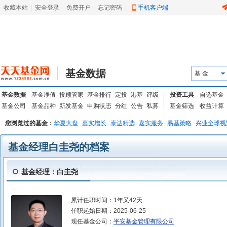
收藏本站
|
安全登录
|
免费开户
忘记密码
|
手机客户端
基金数据
基 金
基金数据
基金净值
投顾管家
基金排行
定投
港基
评级
投资工具
自选基金
基金公司
基金品种
新发基金
申购状态
分红
公告
私募
基金筛选
收益计算
您浏览过的基金：
华夏大盘
嘉实增长
泰达精选
嘉实服务
易基策略
兴业全球视
基金经理白圭尧的档案
基金经理：白圭尧
累计任职时间：
1年又42天
任职起始日期：
2025-06-25
现任基金公司：
平安基金管理有限公司