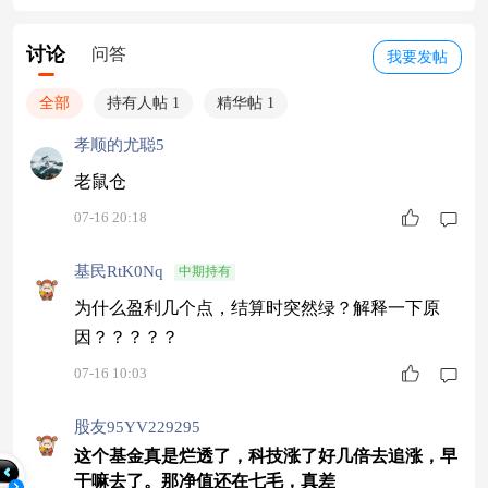
讨论
问答
我要发帖
全部
持有人帖 1
精华帖 1
孝顺的尤聪5
老鼠仓
07-16 20:18
基民RtK0Nq
中期持有
为什么盈利几个点，结算时突然绿？解释一下原
因？？？？？
07-16 10:03
股友95YV229295
这个基金真是烂透了，科技涨了好几倍去追涨，早
干嘛去了。那净值还在七毛，真差