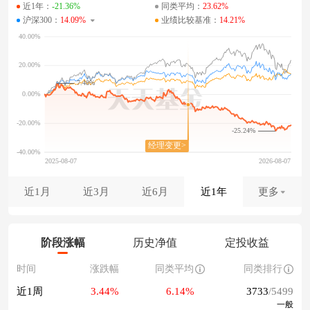
近1年：
-21.36%
同类平均：
23.62%
沪深300：
14.09%
业绩比较基准：
14.21%
7.48%
-25.24%
近1月
近3月
近6月
近1年
更多
阶段涨幅
历史净值
定投收益
时间
涨跌幅
同类平均
同类排行
近1周
3.44%
6.14%
3733
/5499
一般