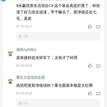
$永赢优质生活混合C$ 这个基金真是烂透了，科技
涨了好几倍去追涨，早干嘛去了。那净值还在七
毛，真差
07-15 20:17
1人
基民Fg98RQ
原来接科技末班车了，太有才了经理
05-29 20:09
重生之进击的韭菜
搞笑吧更新净值绿的？重仓股基本都是大红啊
05-29 20:06
1人