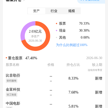
资产
行业
规模
70.33%
股票
30.30%
现金
2.03亿元
净资产
0.00%
其他
2026-06-30
为什么比例超过100%
47.40%
2026-06-30
重仓股票
股票名称
价格
持仓占比
较上期
连续持有季度
比音勒芬
--
8.33%
新增
--
纺织服饰
金富科技
--
7.68%
新增
--
轻工制造
中国电影
--
5.81%
新增