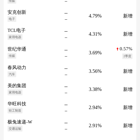
--
传媒
安克创新
--
4.79%
新增
--
电子
TCL电子
--
4.31%
新增
--
家用电器
0.57%
世纪华通
--
3.69%
--
传媒
2季度
春风动力
--
3.56%
新增
--
汽车
美的集团
--
3.38%
新增
--
家用电器
华旺科技
--
2.94%
新增
--
轻工制造
极兔速递-W
--
2.91%
新增
--
交通运输