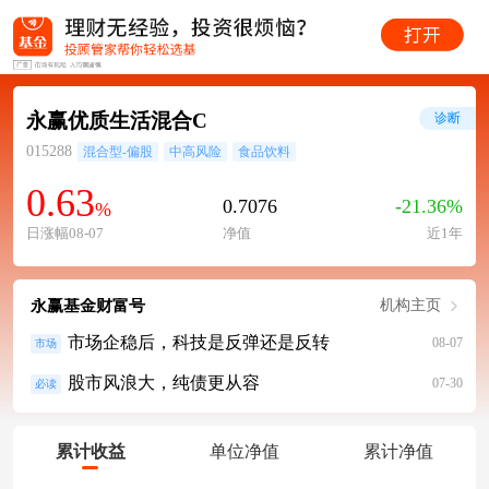
永赢优质生活混合C
诊断
015288
混合型-偏股
中高风险
食品饮料
0.63
0.7076
-21.36%
%
日涨幅08-07
净值
近1年
永赢基金财富号
机构主页
市场企稳后，科技是反弹还是反转
08-07
市场
股市风浪大，纯债更从容
07-30
必读
累计收益
单位净值
累计净值