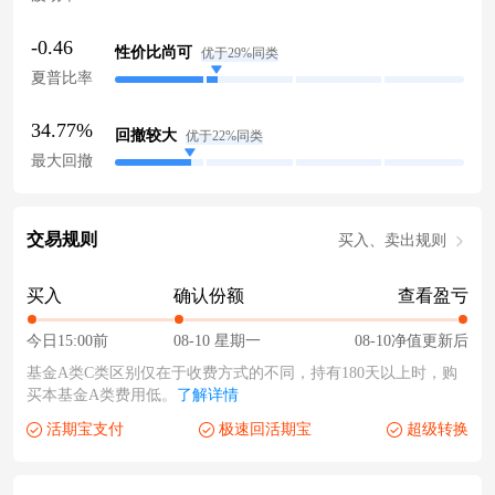
-0.46
性价比尚可
优于29%同类
夏普比率
34.77%
回撤较大
优于22%同类
最大回撤
交易规则
买入、卖出规则
买入
确认份额
查看盈亏
今日15:00前
08-10 星期一
08-10净值更新后
基金A类C类区别仅在于收费方式的不同，持有180天以上时，购
买本基金A类费用低。
了解详情
活期宝支付
极速回活期宝
超级转换