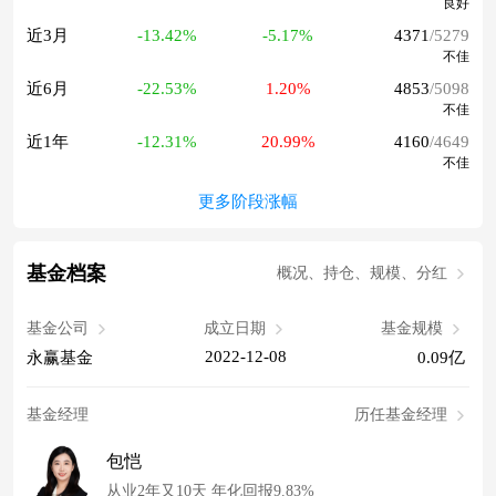
良好
近3月
-13.42%
-5.17%
4371
/5279
不佳
近6月
-22.53%
1.20%
4853
/5098
不佳
近1年
-12.31%
20.99%
4160
/4649
不佳
更多阶段涨幅
基金档案
概况、持仓、规模、分红
基金公司
成立日期
基金规模
2022-12-08
永赢基金
0.09亿
基金经理
历任基金经理
包恺
从业2年又10天 年化回报9.83%