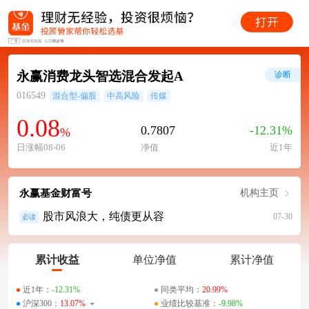
永赢消费龙头智选混合发起A
诊断
016549
混合型-偏股
中高风险
传媒
0.08
0.7807
-12.31%
%
日涨幅08-06
净值
近1年
永赢基金财富号
机构主页
股市风浪大，纯债更从容
07-30
必读
累计收益
单位净值
累计净值
近1年：
-12.31%
同类平均：
20.99%
沪深300：
13.07%
业绩比较基准：
-9.98%