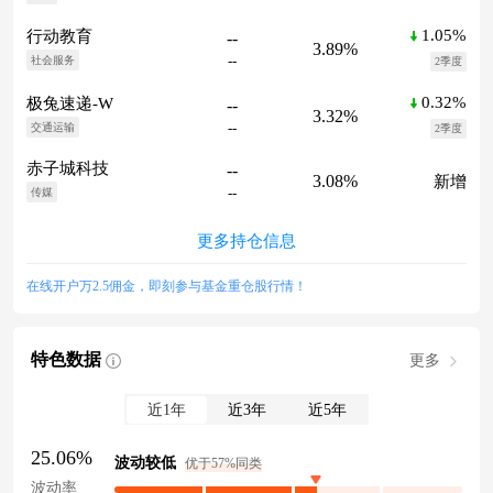
1.05%
行动教育
--
3.89%
--
社会服务
2季度
0.32%
极兔速递-W
--
3.32%
--
交通运输
2季度
赤子城科技
--
3.08%
新增
--
传媒
更多持仓信息
在线开户万2.5佣金，即刻参与基金重仓股行情！
特色数据
更多
近1年
近3年
近5年
25.06%
波动较低
优于57%同类
波动率