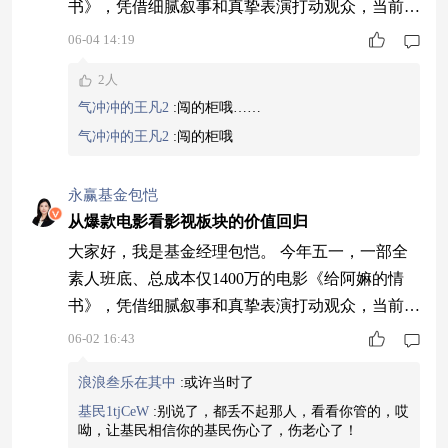
书》，凭借细腻叙事和真挚表演打动观众，当前票
房预测已达18亿。这部黑马电影的出现，也让我们
06-04 14:19
重新审视一个基本判断：观众不是不看电影了，只
2人
要有优质供给，行业需求就能被激活。 去年，我
气冲冲的王凡2
:
闯的柜哦……
更多关注游戏方向的机会。因为多家游戏类上市公
气冲冲的王凡2
:
闯的柜哦
司推出超预期产品，盈利明显向上，同时出海层面
在SLG、休闲游戏等细分环节，国内相关企业已
永赢基金包恺
从爆款电影看影视板块的价值回归
大家好，我是基金经理包恺。 今年五一，一部全
素人班底、总成本仅1400万的电影《给阿嫲的情
书》，凭借细腻叙事和真挚表演打动观众，当前票
房预测已达18亿。这部黑马电影的出现，也让我们
06-02 16:43
重新审视一个基本判断：观众不是不看电影了，只
浪浪叁乐在其中
:
或许当时了
要有优质供给，行业需求就能被激活。 去年，我
基民1tjCeW
:
别说了，都丢不起那人，看看你管的，哎
更多关注游戏方向的机会。因为多家游戏类上市公
呦，让基民相信你的基民伤心了，伤老心了！
司推出超预期产品，盈利明显向上，同时出海层面