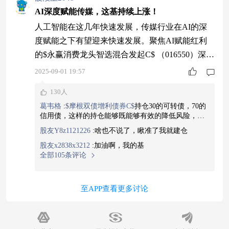
AI深度赋能传媒，这基持续上涨！
人工智能在这几年快速发展，传媒行业在AI的深
度赋能之下有望迎来快速发展。聚焦AI赋能红利
的$永赢消费龙头智选混合发起C$ （016550）深度
锚定AI技术与传媒应用的融合创新领域，近期强
2025-09-01 19:57
势启动连涨模式，近8个交易日实现7日上涨，成为
130人
捕捉这一科技浪潮的犀利工具。 永赢消费龙头智
葛韦格
:
$摩根双债增利债券C$
持仓30的可转债，70的
选混合发起C（016550）的耀眼业绩，是其深耕AI
信用债，这样的持仓能够既能够有效的降低风险，又
传媒核心赛道的最佳证明。市场数据显示，其近1
能够分享全已上传的机会，基金经理将回撤控制的也
股友Y8z1121226
:
啥也不说了，瞅准了我就建仓
好，近三个月最大回撤只有0.62%，全能型选手啊
月收益率高达18.11%，近
股友x2838x3212
:
加油啊，我的基
全部105条评论
至APP查看更多讨论