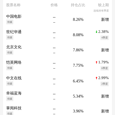
股票名称
价格
持仓占比
较上期
连续持有季度
中国电影
--
8.26%
新增
--
传媒
2.38%
世纪华通
--
8.08%
--
传媒
4季度
北京文化
--
7.86%
新增
--
传媒
1.79%
恺英网络
--
7.75%
--
传媒
6季度
2.99%
中文在线
--
6.45%
--
传媒
2季度
幸福蓝海
--
5.34%
新增
--
传媒
掌阅科技
--
3.96%
新增
--
传媒