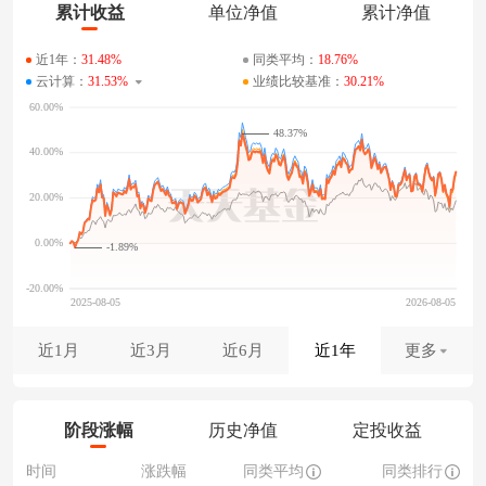
累计收益
单位净值
累计净值
近1年：
31.48%
同类平均：
18.76%
云计算：
31.53%
业绩比较基准：
30.21%
48.37%
-1.89%
近1月
近3月
近6月
近1年
更多
阶段涨幅
历史净值
定投收益
时间
涨跌幅
同类平均
同类排行