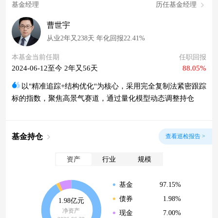
基金经理
历任基金经理
曹世宇
从业2年又238天 年化回报22.41%
本基金当前任期
任职回报
2024-06-12至今 2年又56天
88.05%
以"精准追踪+结构优化"为核心，采用完全复制法紧密跟踪
标的指数，聚焦高景气赛道，通过量化模型动态调整持仓
基金持仓
查看巡检报告 >
资产
行业
规模
97.15%
基金
1.98%
债券
1.98亿元
净资产
7.00%
现金