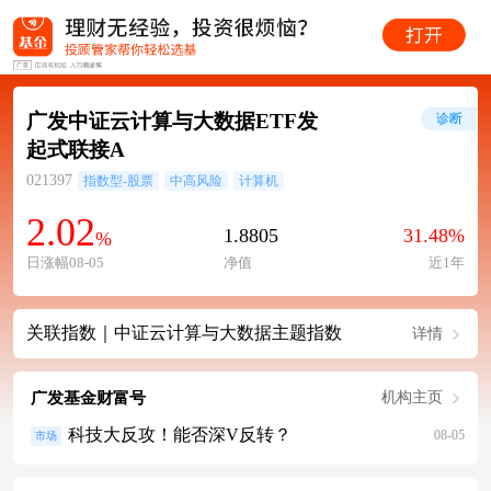
广发中证云计算与大数据ETF发
诊断
起式联接A
021397
指数型-股票
中高风险
计算机
2.02
1.8805
31.48%
%
日涨幅08-05
净值
近1年
关联指数｜中证云计算与大数据主题指数
详情
广发基金财富号
机构主页
科技大反攻！能否深V反转？
08-05
市场