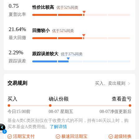
0.75
性价比较高
优于52%同类
夏普比率
21.64%
回撤较小
优于52%同类
最大回撤
2.29%
跟踪误差较大
优于37%同类
跟踪误差
交易规则
买入、卖出规则
买入
确认份额
查看盈亏
今日15:00前
08-07 星期五
08-07净值更新后
基金A类C类区别仅在于收费方式的不同，持有146天以上时，购
买本基金A类费用低。
了解详情
活期宝支付
极速回活期宝
超级转换