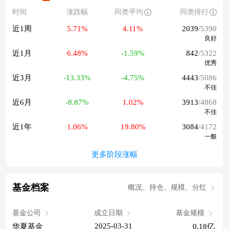
时间
涨跌幅
同类平均
同类排行
近1周
5.71%
4.11%
2039
/5390
良好
近1月
6.48%
-1.59%
842
/5322
优秀
近3月
-13.33%
-4.75%
4443
/5086
不佳
近6月
-8.87%
1.02%
3913
/4868
不佳
近1年
1.06%
19.80%
3084
/4172
一般
更多阶段涨幅
基金档案
概况、持仓、规模、分红
基金公司
成立日期
基金规模
2025-03-31
华夏基金
0.18亿