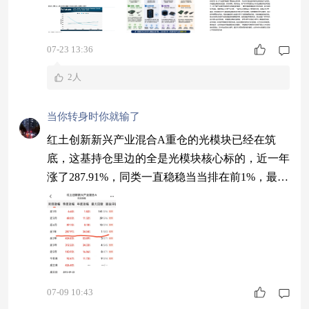
云计算ETF竟意外抗跌，甚至取得了小幅上涨。
有资金借基布局，同类费率最低的云计算ETF华夏
（516630）已经连续3个交易日获得资金净流入。
07-23 13:36
（截至7月22日） 之所以重回资
2人
当你转身时你就输了
红土创新新兴产业混合A重仓的光模块已经在筑
底，这基持仓里边的全是光模块核心标的，近一年
涨了287.91%，同类一直稳稳当当排在前1%，最近
华尔街机构量子策略刚喊话撤出美股七巨头，押注
咱们的AI！外资都在往咱们AI流，光模块作为算
力血管自然也能得到资金支持，这波想抄底试试行
情的，可以看看红土创新新兴产业混合C，免申购
费，定投上下车都没啥成本$红土创新新兴产业混
合A$
07-09 10:43