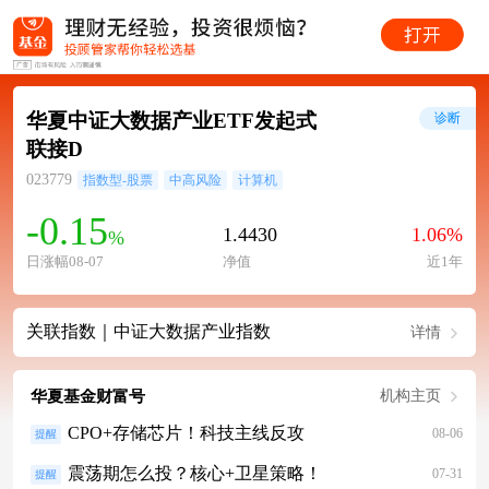
华夏中证大数据产业ETF发起式
诊断
联接D
023779
指数型-股票
中高风险
计算机
-0.15
1.4430
1.06%
%
日涨幅08-07
净值
近1年
关联指数｜中证大数据产业指数
详情
华夏基金财富号
机构主页
CPO+存储芯片！科技主线反攻
08-06
提醒
震荡期怎么投？核心+卫星策略！
07-31
提醒