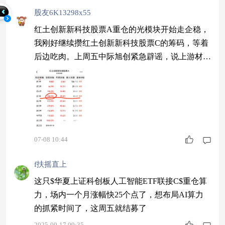
股友6K13298x55
红土创新新科技股票A重仓的光模块开始走企稳，
我刚好继续攒红土创新新科技股票C的筹码，等着
后边吃肉。上周五中际旭创紧急辟谣，说上游材料
被封锁是假消息，市场终于反应过来开始修复。这
基重仓的光模块链，是AI硬件里业绩最确定的方
向。2025年CPO光引擎交付量已经超170万只，市
场规模还在爆发。短期英伟达延期是节奏问题，不
是方向问题，我选择越跌越买。$红土创新新科技
股票A$
07-08 10:44
f扶摇直上
这只$华夏上证科创板人工智能ETF联接C$重仓算
力，场内一个月涨幅快25个点了，想布局AI算力
的抓紧时间了，这周五就结募了
2025-09-17 09:35