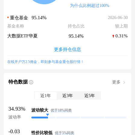
为什么比例超过100%
95.14%
2026-06-30
重仓基金
基金名称
持仓占比
较上期
95.14%
大数据ETF华夏
0.31%
更多持仓信息
在线开户万2.5佣金，即刻参与基金重仓股行情！
特色数据
更多
近1年
近3年
近5年
34.93%
波动较大
优于18%同类
波动率
-0.03
性价比较低
优于5%同类