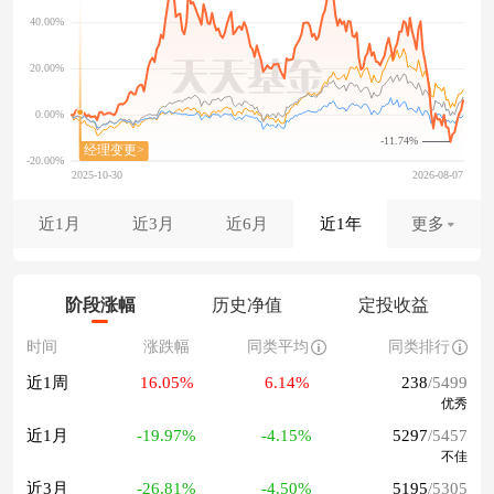
-11.74%
近1月
近3月
近6月
近1年
更多
阶段涨幅
历史净值
定投收益
时间
涨跌幅
同类平均
同类排行
近1周
16.05%
6.14%
238
/5499
优秀
近1月
-19.97%
-4.15%
5297
/5457
不佳
近3月
-26.81%
-4.50%
5195
/5305