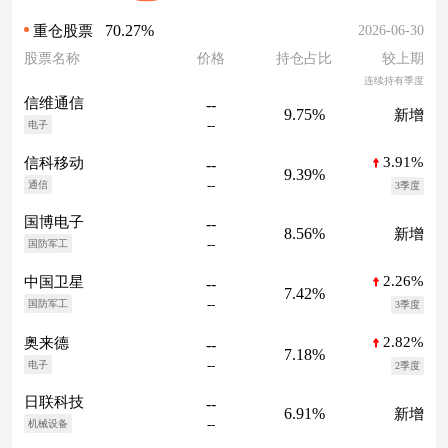
70.27%
2026-06-30
重仓股票
股票名称
价格
持仓占比
较上期
连续持有季度
信维通信
--
9.75%
新增
--
电子
3.91%
信科移动
--
9.39%
--
通信
3季度
国博电子
--
8.56%
新增
--
国防军工
2.26%
中国卫星
--
7.42%
--
国防军工
3季度
2.82%
奥来德
--
7.18%
--
电子
2季度
日联科技
--
6.91%
新增
--
机械设备