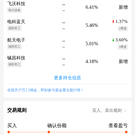
飞沃科技
--
6.41%
新增
--
电力设备
1.37%
电科蓝天
--
5.46%
--
国防军工
2季度
3.60%
航天电子
--
5.01%
--
国防军工
3季度
铖昌科技
--
4.18%
新增
--
国防军工
更多持仓信息
在线开户万2.5佣金，即刻参与基金重仓股行情！
交易规则
买入、卖出规则
买入
确认份额
查看盈亏