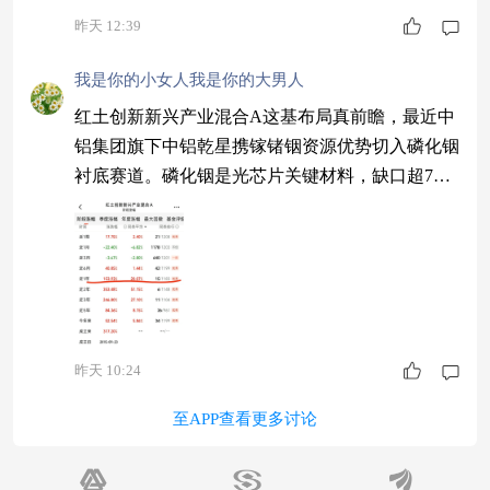
昨天 12:39
我是你的小女人我是你的大男人
红土创新新兴产业混合A这基布局真前瞻，最近中
铝集团旗下中铝乾星携镓锗铟资源优势切入磷化铟
衬底赛道。磷化铟是光芯片关键材料，缺口超7
0%，谁掌握上游谁就掌握话语权。这基重仓的光
模块龙头有上游供应链优势，成本控制能力强，怪
不得这基近一年收益达到153.93%，一直是同类的
前1%，我继续定投免申购费的红土创新新兴产业
混合C，这个份额持仓和A类一样，拿着成本更低
$红土创新新兴产业混合A$
昨天 10:24
至APP查看更多讨论