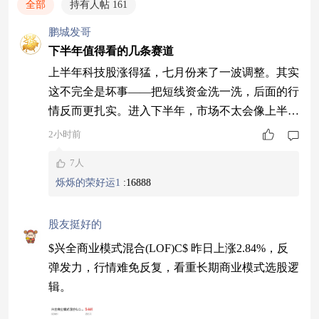
全部
持有人帖 161
鹏城发哥
下半年值得看的几条赛道
上半年科技股涨得猛，七月份来了一波调整。其实
这不完全是坏事——把短线资金洗一洗，后面的行
情反而更扎实。进入下半年，市场不太会像上半年
那样“买科技就完事了”，板块之间会开始分化，有
2小时前
些方向会接力，有些可能暂时歇一歇。 以下是我
7人
们梳理下来，下半年值得多看几眼的几条线。 科
烁烁的荣好运1
:
16888
技还是主角，但里面在变 大方向上，科技没结
束。 七月这波调整，说白了就是之前买的人太多
股友挺好的
了——公募在科技板块的仓位一度冲到近60%，创
了
$兴全商业模式混合(LOF)C$ 昨日上涨2.84%，反
弹发力，行情难免反复，看重长期商业模式选股逻
辑。