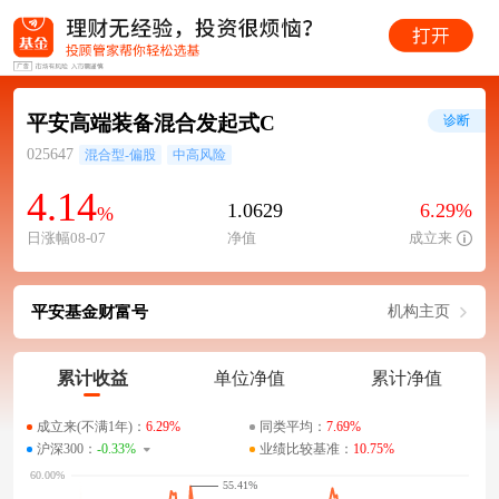
平安高端装备混合发起式C
诊断
025647
混合型-偏股
中高风险
4.14
1.0629
6.29%
%
日涨幅08-07
净值
成立来
平安基金财富号
机构主页
累计收益
单位净值
累计净值
成立来(不满1年)：
6.29%
同类平均：
7.69%
沪深300：
-0.33%
业绩比较基准：
10.75%
55.41%