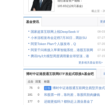
现任基金资产规模：
105.65亿(28只基金)
截止至：202
基金资讯
更多
国家超算互联网上线DeepSeek-V
08-03
小米澎程发布会定档7月30日，两款SU
07-27
阿里Token Plan个人版发布，Q
07-20
阿里千问将接入苹果智能系统，港股互联网
07-16
腾讯Hy3大模型周度调用量全球登顶，港
07-15
更多相关基金资讯>
博时中证港股通互联网ETF发起式联接A基金吧
点击
回复
标题
博时中证港股通互联网交易型开放式
75
0
公告
和股票一样，靠利差，靠股民割肉嫌钱
181
0
还能更低吗？都快赶上酒业基金了
177
0