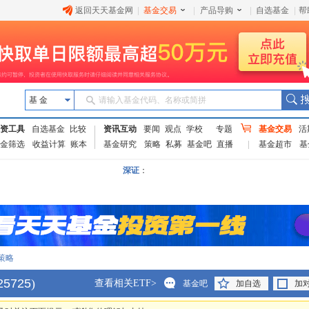
返回天天基金网
|
基金交易
|
产品导购
|
自选基金
|
帮
基 金
请输入基金代码、名称或简拼
资工具
自选基金
比较
资讯互动
要闻
观点
学校
专题
基金交易
活
金筛选
收益计算
账本
基金研究
策略
私募
基金吧
直播
基金超市
基
深证
：
策略
25725
)
查看相关ETF>
基金吧
加自选
加