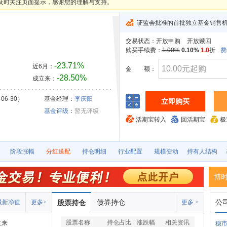
及时关注页面提示，感谢您的理解与支持。
证监会批准的首批独立基金销售
交易状态：
开放申购
开放赎回
购买手续费：
1.00%
0.10%
1.0
折
费
-23.71%
近6月：
金
额：
-28.50%
成立来：
06-30）
基金经理：
李庆阳
立即购买
基金评级
：
暂无评级
活期宝转入
回活期宝
极
阶段涨幅
分红送配
持仓明细
行业配置
规模变动
持有人结构
博
债券持仓
公
最新净值
更多>
股票持仓
更多 >
股票名称
持仓占比
涨跌幅
相关资讯
立来
稳