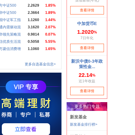
方中证500
2.2629
1.85%
华中证500
2.3664
1.89%
国中证军工指
1.1260
1.44%
通内需驱动混
3.1620
2.07%
华领先策略混
0.9814
0.07%
信优质生活混
0.5058
5.55%
万菱信消费增
1.1060
1.65%
更多自选基金信息>