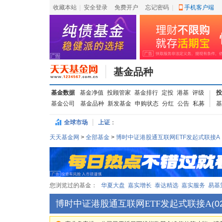
收藏本站
|
安全登录
|
免费开户
忘记密码
|
手机客户端
基金品种
基金数据
基金净值
投顾管家
基金排行
定投
港基
评级
投
基金公司
基金品种
新发基金
申购状态
分红
公告
私募
基
全球市场
上证
：
天天基金网
>
全部基金
>
博时中证港股通互联网ETF发起式联接A
您浏览过的基金：
华夏大盘
嘉实增长
泰达精选
嘉实服务
易基
博时中证港股通互联网ETF发起式联接A
(
0