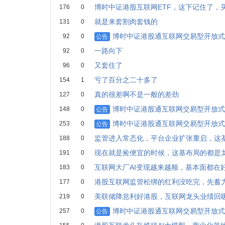
博时中证港股互联网ETF，这下记住了，
176
0
就是来套割肉套钱的
131
0
博时中证港股通互联网交易型开放式
92
0
公告
一路向下
92
0
又套住了
96
0
亏了百分之二十多了
154
1
真的很差啊不是一般的差劲
127
0
博时中证港股通互联网交易型开放式
148
0
公告
博时中证港股通互联网交易型开放式
253
0
公告
监管进入常态化，平台企业扩张重启，这
188
0
现在就是捡便宜的时候，这基布局的都是
191
0
互联网大厂AI变现越来越顺，基本面都在
183
0
港股互联网监管松绑的红利没吃完，先蓄
177
0
美联储降息利好港股，互联网龙头业绩回
219
0
博时中证港股通互联网交易型开放式
257
0
公告