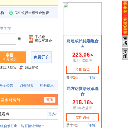
机构
民生银行全程资金监管
率详情>
手机也
元
可以买基金
定投
免费开户
10元起投
速回活期宝
超级转换
基金公告
财务报表
购买信息
时基金财富号
查看
司观点
更多>
市组合拳打出！能否扭转情绪？