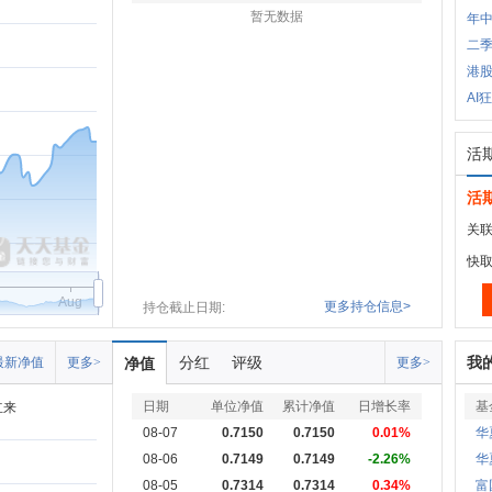
暂无数据
年中
二
港
AI
活
活
关联
快
Aug
更多持仓信息>
持仓截止日期:
分红
评级
我
最新净值
更多>
净值
更多>
日期
单位净值
累计净值
日增长率
基
立来
08-07
0.7150
0.7150
0.01%
华
08-06
0.7149
0.7149
-2.26%
华
08-05
0.7314
0.7314
0.34%
富