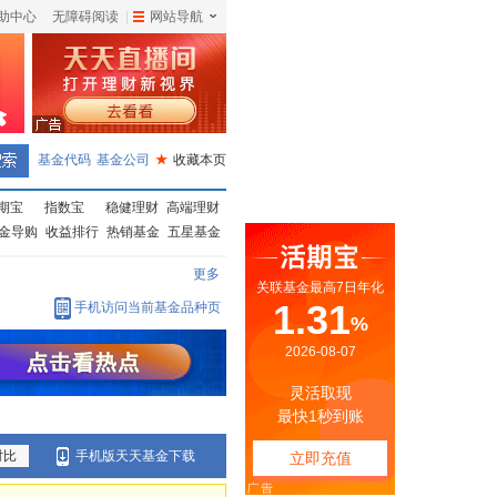
助中心
无障碍阅读
|
网站导航
|
基金代码
基金公司
★
收藏本页
期宝
指数宝
稳健理财
高端理财
金导购
收益排行
热销基金
五星基金
更多
手机访问当前基金品种页
对比
手机版天天基金下载