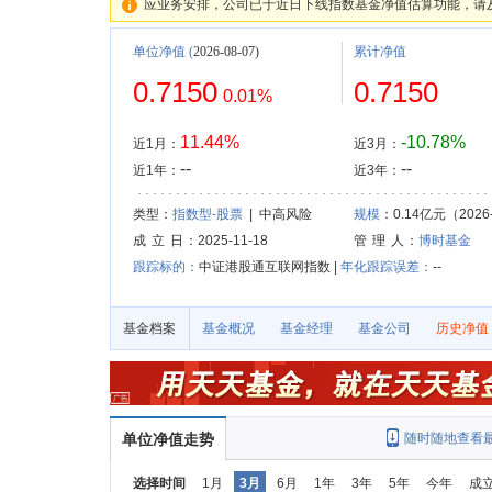
应业务安排，公司已于近日下线指数基金净值估算功能，请
单位净值
(
2026-08-07)
累计净值
0.7150
0.7150
0.01%
11.44%
-10.78%
近1月：
近3月：
--
--
近1年：
近3年：
类型：
指数型-股票
| 中高风险
规模
：0.14亿元（2026-
成 立 日
：2025-11-18
管 理 人
：
博时基金
跟踪标的：
中证港股通互联网指数 |
年化跟踪误差：
--
基金档案
基金概况
基金经理
基金公司
历史净值
单位净值走势
随时随地查看
选择时间
1月
3月
6月
1年
3年
5年
今年
成