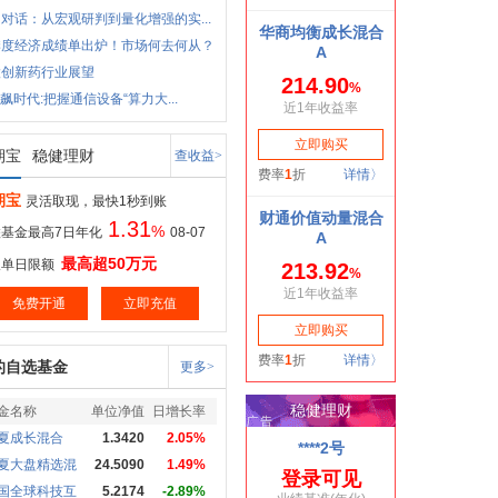
对话：从宏观研判到量化增强的实...
季度经济成绩单出炉！市场何去何从？
股创新药行业展望
狂飙时代:把握通信设备“算力大...
期宝
稳健理财
查收益>
期宝
灵活取现，最快1秒到账
1.31
%
基金最高7日年化
08-07
最高超50万元
取单日限额
免费开通
立即充值
的自选基金
更多>
金名称
单位净值
日增长率
夏成长混合
1.3420
2.05%
夏大盘精选混
24.5090
1.49%
国全球科技互
5.2174
-2.89%