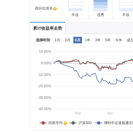
四分位排名
不佳
优秀
不佳
累计收益率走势
选择时间
1月
3月
6月
1年
3年
5年
今年
成
10.00%
0.00%
-10.00%
-20.00%
-30.00%
-40.00%
Mar
Apr
同类平均    
沪深300
博时中证港股通互