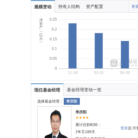
持有人结构
资产配置
规模变动
更多
0.25
净
资
产
0.2
︵
亿
元
0.15
︶
0.1
0.05
0
11-18
03-31
06-30
基金经理变动一览
现任基金经理
选择基金经理：
李庆阳
李庆阳
★★★★
累计任职时间：
登录
后,
2年又189天