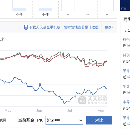
不佳
不佳
--
--
--
同
下载天天基金手机版，随时随地查看累计收益
更多>
近
立来
科创
近1
科创
近1
半导
近1
半导
近1
半导
近1
May
Jun
Jul
Aug
半导
当前基金
PK
对比
联网E
近1