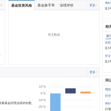
博时
基金换手率
业绩评价
>
基金投资风格
更多>
近1
相
暂无数据
新
浙商
近1
华宝
近1
更多>
同
10 %
博
0 %
管理
-10 %
可查看基金经理业绩评价图。
博时
-20 %
日涨