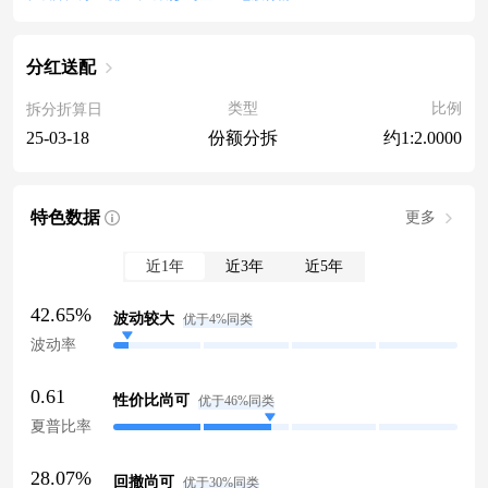
分红送配
类型
比例
拆分折算日
份额分拆
约1:2.0000
25-03-18
特色数据
更多
近1年
近3年
近5年
42.65%
波动较大
优于4%同类
波动率
0.61
性价比尚可
优于46%同类
夏普比率
28.07%
回撤尚可
优于30%同类