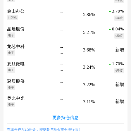
6季度
3.79%
金山办公
--
5.86%
--
计算机
6季度
0.04%
晶晨股份
--
5.21%
--
电子
6季度
龙芯中科
--
3.68%
新增
--
电子
1.70%
复旦微电
--
3.24%
--
电子
6季度
聚辰股份
--
3.22%
新增
--
电子
奥比中光
--
3.11%
新增
--
电子
更多持仓信息
在线开户万2.5佣金，即刻参与基金重仓股行情！