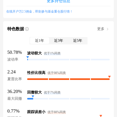
更多持仓信息
在线开户万2.5佣金，即刻参与基金重仓股行情！
特色数据
更多
近1年
近3年
近5年
50.78%
波动较大
优于1%同类
波动率
2.24
性价比很高
优于98%同类
夏普比率
36.20%
回撤较大
优于7%同类
最大回撤
0.77%
跟踪误差小
优于88%同类