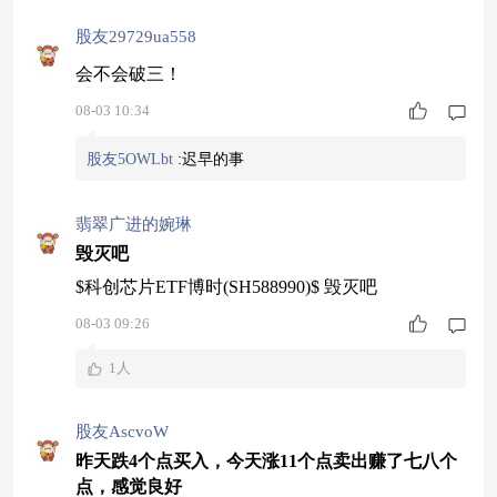
股友29729ua558
会不会破三！
08-03 10:34
股友5OWLbt
:
迟早的事
翡翠广进的婉琳
毁灭吧
$科创芯片ETF博时(SH588990)$ 毁灭吧
08-03 09:26
1人
股友AscvoW
昨天跌4个点买入，今天涨11个点卖出赚了七八个
点，感觉良好