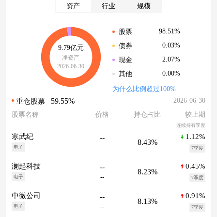
资产
行业
规模
98.51%
股票
0.03%
债券
9.79亿元
净资产
2.07%
现金
2026-06-30
0.00%
其他
为什么比例超过100%
59.55%
2026-06-30
重仓股票
股票名称
价格
持仓占比
较上期
连续持有季度
1.12%
寒武纪
--
8.43%
--
电子
7季度
0.45%
澜起科技
--
8.23%
--
电子
7季度
0.91%
中微公司
--
8.13%
--
电子
7季度