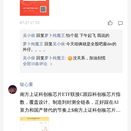
07-27 17:53
吴小侯
回复
萝卜炖魔王
:
怕个屁 下午起飞 我说的
萝卜炖魔王
回复
吴小侯
:
今天咱俩就是全股吧最der的
外仔。。。。
吴小侯
回复
萝卜炖魔王
:
没关系，加油别慌
全部10条评论
疑心重
南方上证科创板芯片ETF联接C跟踪科创板芯片指
数，覆盖设计、制造到封测全链条，正好踩在AI
算力和国产替代的节奏上$南方上证科创板芯片ET
F发起联接C$