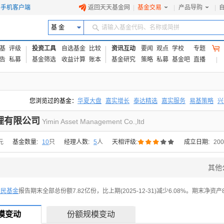
手机客户端
返回天天基金网
|
基金交易
|
产品导购
|
基 金
请输入基金代码、名称或简拼
基
评级
投资工具
自选基金
比较
资讯互动
要闻
观点
学校
专题
告
私募
基金筛选
收益计算
账本
基金研究
策略
私募
基金吧
直播
您浏览过的基金：
华夏大盘
嘉实增长
泰达精选
嘉实服务
易基策略
兴
易方达上证中盘ETF联接A
交银成长
添富优势
华安宏利
上证180价值ET
理有限公司
Yimin Asset Management Co.,ltd





元
基金数量:
10
只
经理人数:
5
人
天相评级:
成立日期:
200
其他
益民基金
报告期末全部总份额7.82亿份，比上期(2025-12-31)减少6.08%。期末净资产
模变动
份额规模变动