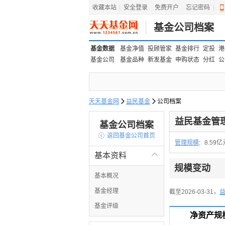
收藏本站
|
安全登录
|
免费开户
忘记密码
|
基金公司档案
基金数据
基金净值
投顾管家
基金排行
定投
港
基金公司
基金品种
新发基金
申购状态
分红
公
天天基金网

益民基金

公司档案
益民基金管
基金公司档案

返回基金公司首页
管理规模
:
8.59亿
基本资料

规模变动
基本概况
基金经理
截至2026-03-31，
基金评级
净资产规