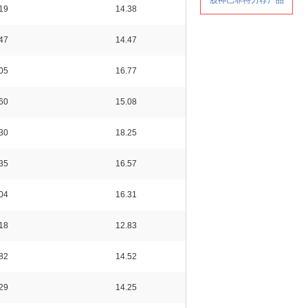
19
14.38
47
14.47
05
16.77
60
15.08
30
18.25
35
16.57
04
16.31
18
12.83
82
14.52
29
14.25