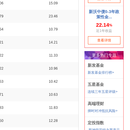
06
15.09
79
23.46
54
10.79
21
14.21
22
11.33
22
10.96
53
10.42
71
10.63
83
11.83
50
12.28