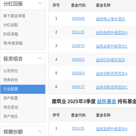
分红回报

序号
基金代码
基金名称
旗下基金净值
1
560006
益民核心增长混合
分红送配
2
001135
益民品质升级混合A
阶段涨幅
季/年度涨幅
3
020970
益民品质升级混合C
投资组合

4
560002
益民红利成长混合
公司持仓
5
560003
益民创新优势混合A
债券持仓
6
026472
益民创新优势混合C
行业配置
资产配置
建筑业 2025年3季度
益民基金
持有基金
持仓变动
序号
基金代码
基金名称
资产组合
1
001135
益民品质升级混合A
规模份额
