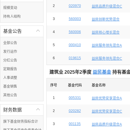
2
020970
益民品质升级混合C
规模变动
持有人结构
3
560003
益民创新优势混合
基金公告

4
560006
益民核心增长混合
全部公告
5
000410
益民服务领先混合A
发行运作
6
019615
益民服务领先混合C
分红公告
定期报告
建筑业 2025年2季度
益民基金
持有基金
人事调整
序号
基金代码
基金名称
基金销售
其他公告
1
005331
益民优势安享混合A
财务数据

2
020282
益民优势安享混合C
旗下基金财务指标合计
3
001135
益民品质升级混合A