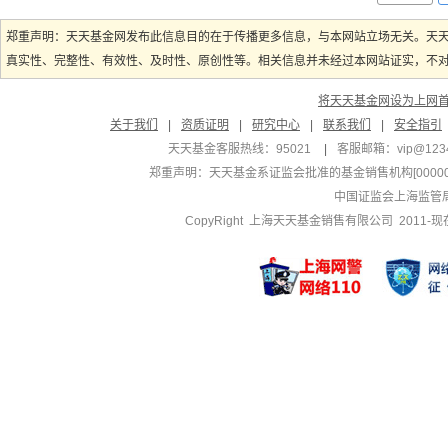
郑重声明：天天基金网发布此信息目的在于传播更多信息，与本网站立场无关。天
真实性、完整性、有效性、及时性、原创性等。相关信息并未经过本网站证实，不对您
将天天基金网设为上网
关于我们
|
资质证明
|
研究中心
|
联系我们
|
安全指引
天天基金客服热线：95021
|
客服邮箱：
vip@123
郑重声明：
天天基金系证监会批准的基金销售机构[000000
中国证监会上海监管
CopyRight 上海天天基金销售有限公司 2011-现在