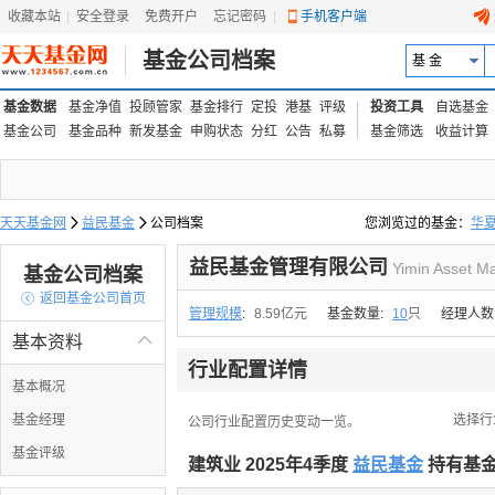
收藏本站
|
安全登录
|
免费开户
忘记密码
|
手机客户端
基金公司档案
基 金
基金数据
基金净值
投顾管家
基金排行
定投
港基
评级
投资工具
自选基金
基金公司
基金品种
新发基金
申购状态
分红
公告
私募
基金筛选
收益计算
天天基金网

益民基金

公司档案
您浏览过的基金：
华
易方达上证中盘ETF联接
益民基金管理有限公司
Yimin Asset M
基金公司档案

返回基金公司首页
管理规模
:
8.59亿元
基金数量:
10
只
经理人数
基本资料

行业配置详情
基本概况
基金经理
选择行
公司行业配置历史变动一览。
基金评级
建筑业 2025年4季度
益民基金
持有基金