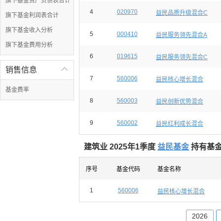
旗下基金资产负债表合计
4
020970
益民品质升级混合C
旗下基金利润表合计
旗下基金收入分析
5
000410
益民服务领先混合A
旗下基金费用分析
6
019615
益民服务领先混合C
销售信息

7
560006
益民核心增长混合
基金费率
8
560003
益民创新优势混合
9
560002
益民红利成长混合
建筑业 2025年1季度
益民基金
持有基金
序号
基金代码
基金名称
1
560006
益民核心增长混合
2026