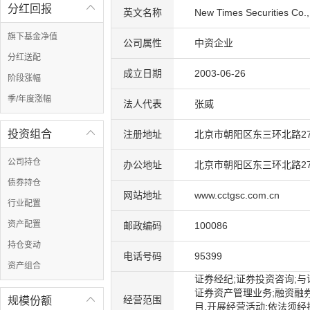
分红回报

英文名称
New Times Securities Co.,
旗下基金净值
公司属性
中资企业
分红送配
成立日期
2003-06-26
阶段涨幅
季/年度涨幅
法人代表
张威
投资组合

注册地址
北京市朝阳区东三环北路27
公司持仓
办公地址
北京市朝阳区东三环北路27
债券持仓
网站地址
www.cctgsc.com.cn
行业配置
资产配置
邮政编码
100086
持仓变动
电话号码
95399
资产组合
证券经纪;证券投资咨询;
证券资产管理业务;融资融
经营范围
规模份额

目,开展经营活动;依法须