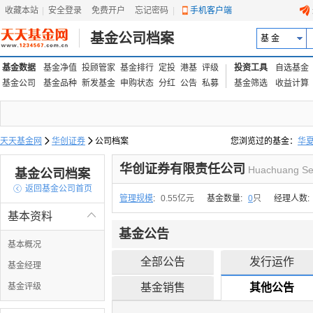
收藏本站
|
安全登录
|
免费开户
忘记密码
|
手机客户端
基金公司档案
基 金
基金数据
基金净值
投顾管家
基金排行
定投
港基
评级
投资工具
自选基金
基金公司
基金品种
新发基金
申购状态
分红
公告
私募
基金筛选
收益计算
天天基金网

华创证券

公司档案
您浏览过的基金：
华
易方达上证中盘ETF联接
华创证券有限责任公司
Huachuang Secu
基金公司档案

返回基金公司首页
管理规模
:
0.55亿元
基金数量:
0
只
经理人数:
基本资料

基金公告
基本概况
全部公告
发行运作
基金经理
基金评级
基金销售
其他公告