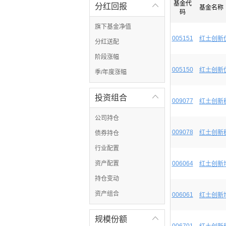
基金代
分红回报

基金名称
码
旗下基金净值
005151
红土创新
分红送配
阶段涨幅
005150
红土创新
季/年度涨幅
投资组合

009077
红土创新
公司持仓
009078
红土创新
债券持仓
行业配置
资产配置
006064
红土创新
持仓变动
资产组合
006061
红土创新
规模份额
