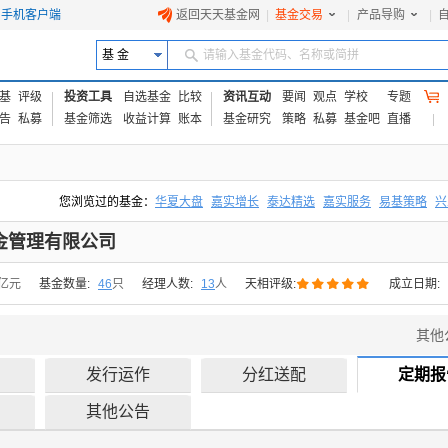
手机客户端
返回天天基金网
|
基金交易
|
产品导购
|
基 金
请输入基金代码、名称或简拼
基
评级
投资工具
自选基金
比较
资讯互动
要闻
观点
学校
专题
告
私募
基金筛选
收益计算
账本
基金研究
策略
私募
基金吧
直播
您浏览过的基金：
华夏大盘
嘉实增长
泰达精选
嘉实服务
易基策略
兴
易方达上证中盘ETF联接A
交银成长
添富优势
华安宏利
上证180价值ET
金管理有限公司





2亿元
基金数量:
46
只
经理人数:
13
人
天相评级:
成立日期:
其他
发行运作
分红送配
定期报
其他公告