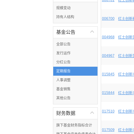
006701
红土创新
规模变动
持有人结构
006700
红土创新
基金公告

004968
红土创新
全部公告
发行运作
004967
红土创新
分红公告
定期报告
015845
红土创新
人事调整
基金销售
015844
红土创新
其他公告
017510
红土创新
财务数据

旗下基金财务指标合计
017509
红土创新