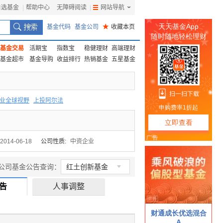
自选基金
|
帮助中心
无障碍阅读
|
网站导航
|
基金代码
基金公司
★
收藏本页
基金交易
活期宝
指数宝
稳健理财
高端理财
基金超市
基金导购
收益排行
热销基金
五星基金
业全球视野
上投阿尔法
F
上投优势
信诚蓝筹
2014-06-18
公司性质:
中资企业

公司基金公告查询：
红土创新基金
告
人事调整