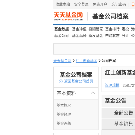
收藏本站
|
安全登录
|
免费开户
忘记密码
|
基金公司档案
基金数据
基金净值
投顾管家
基金排行
定投
港
基金公司
基金品种
新发基金
申购状态
分红
公
天天基金网

红土创新基金

公司档案
红土创新基
基金公司档案

返回基金公司首页
管理规模
:
258.7
基本资料

基金公告
基本概况
全部公告
基金经理
基金评级
基金销售