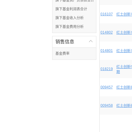
旗下基金资产负债表合计
旗下基金利润表合计
016107
红土创新
旗下基金收入分析
旗下基金费用分析
014802
红土创新
销售信息

014801
红土创新
基金费率
红土创新
018219
期
009457
红土创新
009458
红土创新