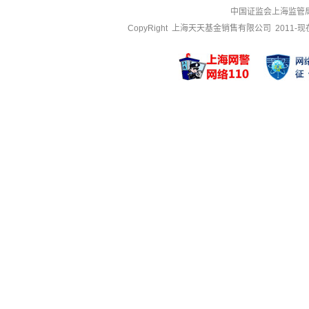
中国证监会上海监管
CopyRight 上海天天基金销售有限公司 2011-现在