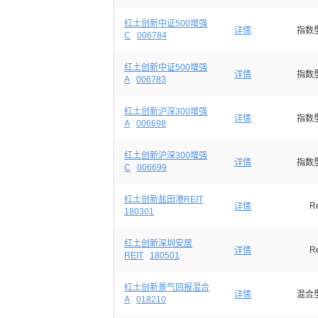
红土创新中证500增强
详情
指数
C
006784
红土创新中证500增强
详情
指数
A
006783
红土创新沪深300增强
详情
指数
A
006698
红土创新沪深300增强
详情
指数
C
006699
红土创新盐田港REIT
Re
详情
180301
红土创新深圳安居
Re
详情
REIT
180501
红土创新景气回报混合
详情
混合
A
018210