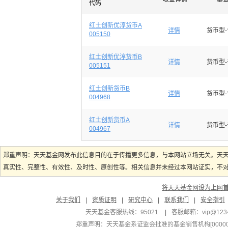
代码
红土创新优淳货币A
详情
货币型
005150
红土创新优淳货币B
详情
货币型
005151
红土创新货币B
详情
货币型
004968
红土创新货币A
详情
货币型
004967
郑重声明：天天基金网发布此信息目的在于传播更多信息，与本网站立场无关。天
真实性、完整性、有效性、及时性、原创性等。相关信息并未经过本网站证实，不对您
将天天基金网设为上网
关于我们
|
资质证明
|
研究中心
|
联系我们
|
安全指引
天天基金客服热线：95021
|
客服邮箱：
vip@123
郑重声明：
天天基金系证监会批准的基金销售机构[000000