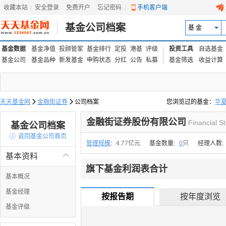
收藏本站
|
安全登录
|
免费开户
忘记密码
|
手机客户端
基金公司档案
基 金
基金数据
基金净值
投顾管家
基金排行
定投
港基
评级
投资工具
自选基金
基金公司
基金品种
新发基金
申购状态
分红
公告
私募
基金筛选
收益计算
天天基金网

金融街证券

公司档案
您浏览过的基金：
华
易方达上证中盘ETF联接
金融街证券股份有限公司
Financial St
基金公司档案

返回基金公司首页
管理规模
:
4.77亿元
基金数量:
0
只
经理人数:
基本资料

旗下基金利润表合计
基本概况
基金经理
按报告期
按年度浏览
基金评级