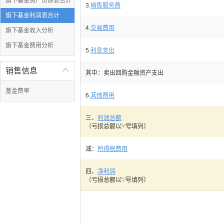
旗下基金资产负债表合计
3.
销售服务费
旗下基金利润表合计
4.
交易费用
旗下基金收入分析
旗下基金费用分析
5.
利息支出
销售信息

其中：卖出回购金融资产支出
基金费率
6.
其他费用
三、
利润总额
（亏损总额以'-'号填列）
减：
所得税费用
四、
净利润
（亏损总额以'-'号填列）