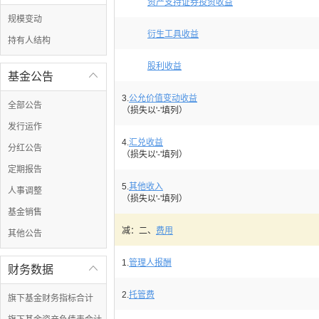
资产支持证券投资收益
规模变动
衍生工具收益
持有人结构
股利收益
基金公告

3.
公允价值变动收益
全部公告
（损失以'-'填列）
发行运作
4.
汇兑收益
分红公告
（损失以'-'填列）
定期报告
5.
其他收入
人事调整
（损失以'-'填列）
基金销售
减：二、
费用
其他公告
1.
管理人报酬
财务数据

2.
托管费
旗下基金财务指标合计