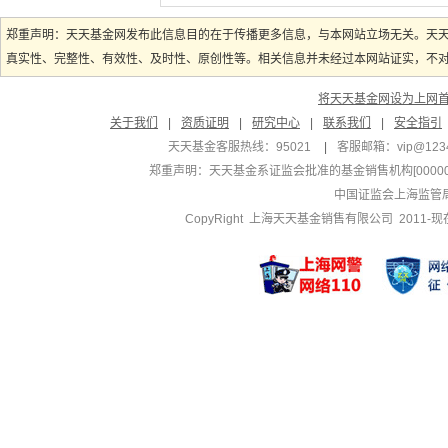
郑重声明：天天基金网发布此信息目的在于传播更多信息，与本网站立场无关。天
真实性、完整性、有效性、及时性、原创性等。相关信息并未经过本网站证实，不对您
将天天基金网设为上网
关于我们
|
资质证明
|
研究中心
|
联系我们
|
安全指引
天天基金客服热线：95021
|
客服邮箱：
vip@123
郑重声明：
天天基金系证监会批准的基金销售机构[000000
中国证监会上海监管
CopyRight 上海天天基金销售有限公司 2011-现在