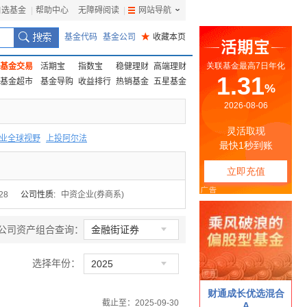
自选基金
|
帮助中心
无障碍阅读
|
网站导航
|
基金代码
基金公司
★
收藏本页
基金交易
活期宝
指数宝
稳健理财
高端理财
基金超市
基金导购
收益排行
热销基金
五星基金
业全球视野
上投阿尔法
F
上投优势
信诚蓝筹
28
公司性质:
中资企业(券商系)

公司资产组合查询：
金融街证券
选择年份：

2025
截止至：2025-09-30