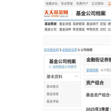
收藏本站
|
安全登录
|
免费开户
忘记密码
|
基金公司档案
基金数据
基金净值
投顾管家
基金排行
定投
港
基金公司
基金品种
新发基金
申购状态
分红
公
天天基金网

金融街证券

公司档案
金融街证券
基金公司档案

返回基金公司首页
管理规模
:
4.77亿
基本资料

资产组合
基本概况
基金经理
基金资产组合
基金评级
2025年3季度