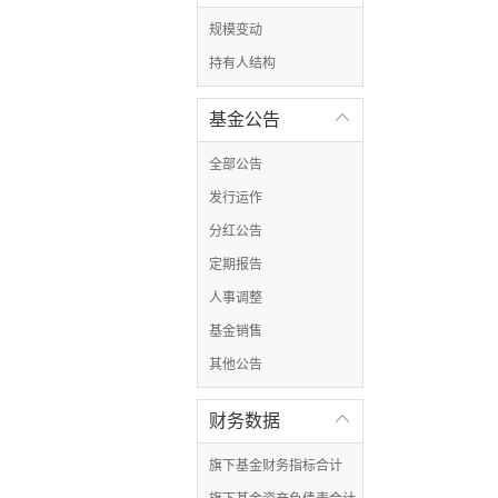
规模变动
持有人结构
基金公告

全部公告
发行运作
分红公告
定期报告
人事调整
基金销售
其他公告
财务数据

旗下基金财务指标合计