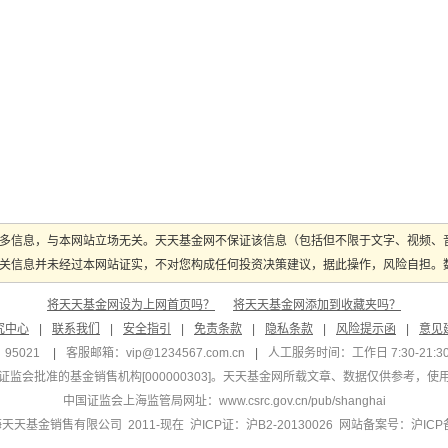
多信息，与本网站立场无关。天天基金网不保证该信息（包括但不限于文字、视频、
关信息并未经过本网站证实，不对您构成任何投资决策建议，据此操作，风险自担。数据
将天天基金网设为上网首页吗？
将天天基金网添加到收藏夹吗？
究中心
|
联系我们
|
安全指引
|
免责条款
|
隐私条款
|
风险提示函
|
意见
95021
|
客服邮箱：
vip@1234567.com.cn
|
人工服务时间：工作日 7:30-21:30 
监会批准的基金销售机构[000000303]
。天天基金网所载文章、数据仅供参考，使
中国证监会上海监管局网址：
www.csrc.gov.cn/pub/shanghai
 上海天天基金销售有限公司 2011-现在 沪ICP证：沪B2-20130026
网站备案号：沪ICP备1