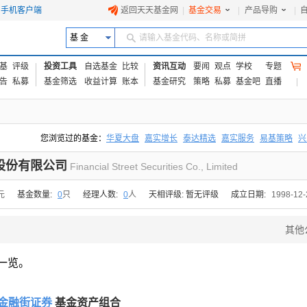
手机客户端
返回天天基金网
|
基金交易
|
产品导购
|
基 金
请输入基金代码、名称或简拼
基
评级
投资工具
自选基金
比较
资讯互动
要闻
观点
学校
专题
告
私募
基金筛选
收益计算
账本
基金研究
策略
私募
基金吧
直播
您浏览过的基金：
华夏大盘
嘉实增长
泰达精选
嘉实服务
易基策略
兴
易方达上证中盘ETF联接A
交银成长
添富优势
华安宏利
上证180价值ET
股份有限公司
Financial Street Securities Co., Limited
元
基金数量:
0
只
经理人数:
0
人
天相评级: 暂无评级
成立日期:
1998-12-
其他
一览。
金融街证券
基金资产组合