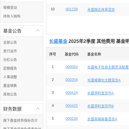
规模变动
10
001239
长盛国企改革混合
持有人结构
基金公告

长盛基金
2025年2季度 其他费用 基
全部公告
发行运作
序号
基金代码
基金名称
分红公告
1
000063
长盛电子信息主题灵活配置
定期报告
人事调整
2
000354
长盛城镇化主题混合A
基金销售
3
000424
长盛添利宝货币A
其他公告
4
000425
长盛添利宝货币B
财务数据

5
000534
长盛高端装备混合A
旗下基金财务指标合计