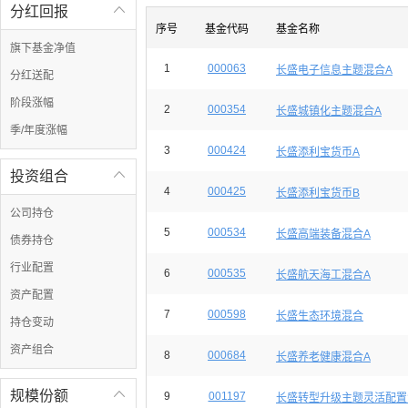
分红回报

序号
基金代码
基金名称
旗下基金净值
1
000063
长盛电子信息主题混合A
分红送配
阶段涨幅
2
000354
长盛城镇化主题混合A
季/年度涨幅
3
000424
长盛添利宝货币A
投资组合

4
000425
长盛添利宝货币B
公司持仓
5
000534
长盛高端装备混合A
债券持仓
行业配置
6
000535
长盛航天海工混合A
资产配置
7
000598
长盛生态环境混合
持仓变动
资产组合
8
000684
长盛养老健康混合A
规模份额

9
001197
长盛转型升级主题灵活配置