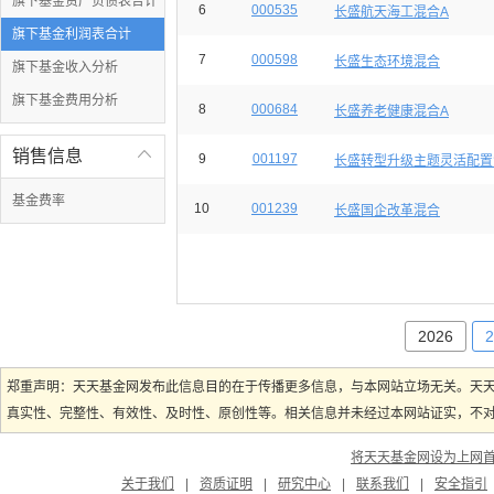
旗下基金资产负债表合计
6
000535
长盛航天海工混合A
旗下基金利润表合计
7
000598
长盛生态环境混合
旗下基金收入分析
旗下基金费用分析
8
000684
长盛养老健康混合A
销售信息

9
001197
长盛转型升级主题灵活配置
基金费率
10
001239
长盛国企改革混合
2026
2
郑重声明：天天基金网发布此信息目的在于传播更多信息，与本网站立场无关。天
真实性、完整性、有效性、及时性、原创性等。相关信息并未经过本网站证实，不对您
将天天基金网设为上网
关于我们
|
资质证明
|
研究中心
|
联系我们
|
安全指引