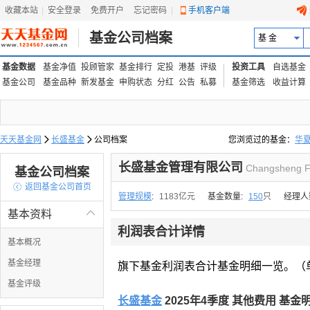
收藏本站
|
安全登录
|
免费开户
忘记密码
|
手机客户端
基金公司档案
基 金
基金数据
基金净值
投顾管家
基金排行
定投
港基
评级
投资工具
自选基金
基金公司
基金品种
新发基金
申购状态
分红
公告
私募
基金筛选
收益计算
天天基金网

长盛基金

公司档案
您浏览过的基金：
华
易方达上证中盘ETF联接
长盛基金管理有限公司
Changsheng F
基金公司档案

返回基金公司首页
管理规模
:
1183亿元
基金数量:
150
只
经理人
基本资料

利润表合计详情
基本概况
基金经理
旗下基金利润表合计基金明细一览。（
基金评级
长盛基金
2025年4季度 其他费用 基