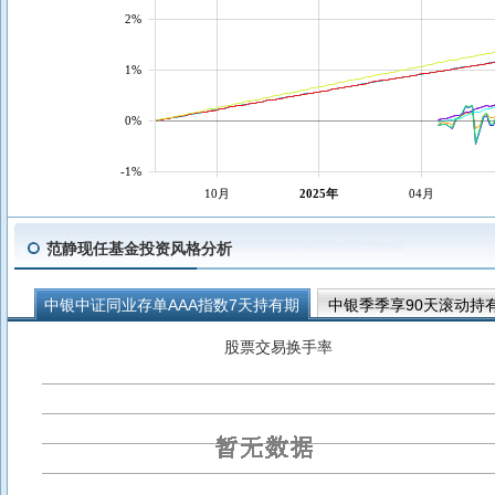
2%
1%
0%
-1%
10月
2025年
04月
范静现任基金投资风格分析
中银中证同业存单AAA指数7天持有期
中银季季享90天滚动持
中银活期宝货币B
中银宁享债券
中银瑞福浮动净值型货币A
股票交易换手率