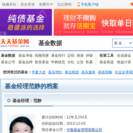
收藏本站
|
安全登录
|
免费开户
忘记密码
|
手机客户端
基金数据
基 金
基金数据
基金净值
投顾管家
基金排行
定投
港基
评级
投资工具
自选基金
基金公司
基金品种
新发基金
申购状态
分红
公告
私募
基金筛选
收益计算
您浏览过的基金：
华夏大盘
嘉实增长
泰达精选
嘉实服务
易基策略
兴业全球视
基金经理范静的档案
基金经理：范静
累计任职时间：
12年又254天
任职起始日期：
2013-12-03
现任基金公司：
中银基金管理有限公司