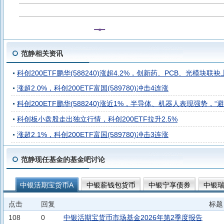
范静相关资讯
科创200ETF鹏华(588240)涨超4.2%，创新药、PCB、光模块
涨超2.0%，科创200ETF富国(589780)冲击4连涨
科创200ETF鹏华(588240)涨近1%，半导体、机器人表现强势，
科创板小盘股走出独立行情，科创200ETF拉升2.5%
涨超2.1%，科创200ETF富国(589780)冲击3连涨
范静现任基金的基金吧讨论
中银活期宝货币A
中银薪钱包货币
中银宁享债券
中银瑞
中银季季享90天滚动持有中短债债券发起C
中银中证同业存单A
点击
回复
标题
中银活期宝货币B
108
0
中银活期宝货币市场基金2026年第2季度报告