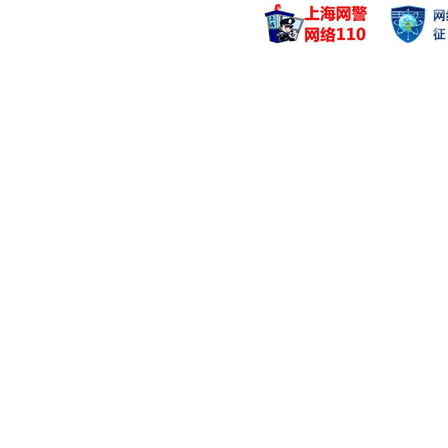
管理基金
管理基金
中银泰享定期开放
中银鑫新消
中银中债1-3年
中银鑫新消
中银上清所0-5
中银收益混
夏宜冰
姚卫巍
管理基金
管理基金
中银港股通优势成
中银慧泽平
中银全球策略(Q
中银慧泽平
中银全球策略(Q
中银养老目
王晓彦
朱水媚
管理基金
管理基金
中银国有企业债A
中银稳汇短
中银富享定开债
中银稳汇短
中银国有企业债C
中银稳汇短
杨庆运
阎安琪
管理基金
管理基金
中银消费主题混合
中银新能源
中银消费主题混合
中银新能源