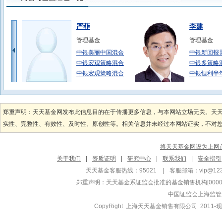
严菲
李建
管理基金
管理基金
中银美丽中国混合
中银新回报
中银宏观策略混合
中银多策略
中银宏观策略混合
中银恒利半
范静
陈玮
管理基金
管理基金
郑重声明：天天基金网发布此信息目的在于传播更多信息，与本网站立场无关。天
中银活期宝货币A
中银添利债
实性、完整性、有效性、及时性、原创性等。相关信息并未经过本网站证实，不对您构
中银薪钱包货币
中银添利债
中银宁享债券
中银招利债
将天天基金网设为上网
涂海强
郑涛
关于我们
|
资质证明
|
研究中心
|
联系我们
|
安全指引
管理基金
管理基金
天天基金客服热线：95021
|
客服邮箱：
vip@12
中银景福回报混合
中银美元债债
郑重声明：
天天基金系证监会批准的基金销售机构[000000
中银景元回报混合
中银美元债债
中国证监会上海监管
中银民丰回报混合
中银丰和定
CopyRight 上海天天基金销售有限公司 2011-现
李宪
黄珺