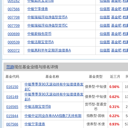
中银如意宝货币B
估值图
基金吧
档
005162
中银宁享债券
估值图
基金吧
档
007566
中银瑞福浮动净值型货币A
估值图
基金吧
档
007708
中银瑞福浮动净值型货币C
估值图
基金吧
档
007709
中银薪钱包货币
估值图
基金吧
档
000699
中银活期宝货币A
估值图
基金吧
档
000539
中银惠利半年定期开放债券A
估值图
基金吧
档
000372
范静
现任基金业绩与排名详情
基金代码
基金名称
基金类型
近三月
中银季季享90天滚动持有中短债债券发
债券型-中短债
016150
0.56%
1
起C
中银季季享90天滚动持有中短债债券发
债券型-中短债
016149
0.62%
1
起A
货币型-普通货
中银活期宝货币B
016565
0.31%
2
币
中银中证同业存单AAA指数7天持有期
指数型-固收
015944
0.22%
5
中银宁享债券
债券型-长债
007566
0.93%
5