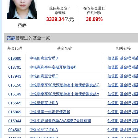
现任基金资产
在管基金最佳
总规模
任期回报
3329.34
亿元
38.09%
范静
范静
管理过的基金一览
基金代码
基金名称
相关链接
中银如意宝货币D
估值图
基金吧
档
019680
中银惠利半年定期开放债券B
估值图
基金吧
档
018701
中银如意宝货币E
估值图
基金吧
档
017943
中银季季享90天滚动持有中短债债券发起C
估值图
基金吧
档
016150
中银季季享90天滚动持有中短债债券发起A
估值图
基金吧
档
016149
中银活期宝货币B
估值图
基金吧
档
016565
中银誉享一年定开债发起
估值图
基金吧
档
015869
中银中证同业存单AAA指数7天持有期
估值图
基金吧
档
015944
中银如意宝货币A
估值图
基金吧
档
004502