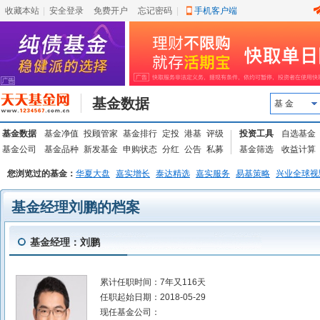
收藏本站
|
安全登录
|
免费开户
忘记密码
|
手机客户端
基金数据
基 金
基金数据
基金净值
投顾管家
基金排行
定投
港基
评级
投资工具
自选基金
基金公司
基金品种
新发基金
申购状态
分红
公告
私募
基金筛选
收益计算
您浏览过的基金：
华夏大盘
嘉实增长
泰达精选
嘉实服务
易基策略
兴业全球视
基金经理刘鹏的档案
基金经理：刘鹏
累计任职时间：
7年又116天
任职起始日期：
2018-05-29
现任基金公司：