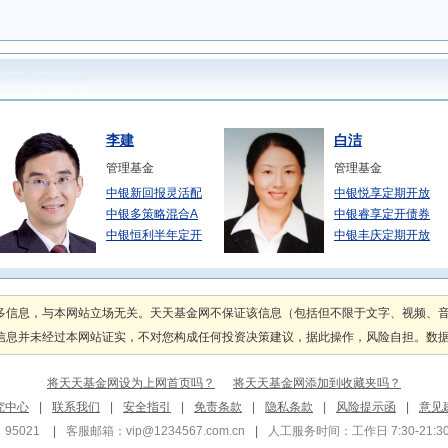
李建
白洁
管理基金
管理基金
中银新回报灵活配
中银悦享定期开放
中银多策略混合A
中银睿享定开债券
中银恒利半年定开
中银丰庆定期开放
陈玮
赵建忠
管理基金
管理基金
多信息，与本网站立场无关。天天基金网不保证该信息（包括但不限于文字、视频、
中银添利债券发起
中银上海金ETF
息并未经过本网站证实，不对您构成任何投资决策建议，据此操作，风险自担。数据来源
中银添利债券发起
中银上海金ETF
中银招利债券C
中银沪深300等
将天天基金网设为上网首页吗？
将天天基金网添加到收藏夹吗？
郑涛
苗婷
究中心
|
联系我们
|
安全指引
|
免责条款
|
隐私条款
|
风险提示函
|
意见
管理基金
管理基金
95021
|
客服邮箱：
vip@1234567.com.cn
|
人工服务时间：工作日 7:30-21:30 