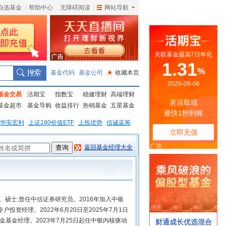
自选基金
|
帮助中心
无障碍阅读
|
网站导航
|
基金代码
基金公司
★
收藏本页
基金交易
活期宝
指数宝
稳健理财
高端理财
基金超市
基金导购
收益排行
热销基金
五星基金
华安宏利
上证180价值ETF
上投优势
信诚蓝筹
返回基金经理大全
、硕士,曾任中信证券研究员。2016年加入中银
投资经理。2022年6月20日至2025年7月1日
基金经理。2023年7月25日起任中银内核驱动