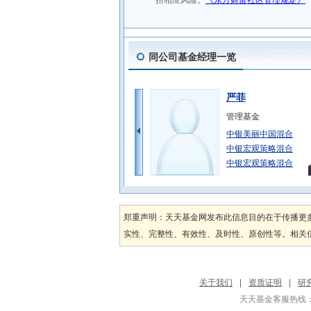
同公司基金经理一览
严菲
管理基金
中银美丽中国混合
中银宏观策略混合
中银宏观策略混合
范静
管理基金
郑重声明：天天基金网发布此信息目的在于传播更
中银活期宝货币A
实性、完整性、有效性、及时性、原创性等。相关信
中银薪钱包货币
中银宁享债券
涂海强
关于我们
|
资质证明
|
研
管理基金
天天基金客服热线：