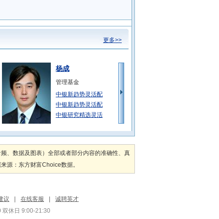
更多>>
杨成
管理基金
中银新趋势灵活配
中银新趋势灵活配
中银研究精选灵活
赵志华
管理基金
音频、数据及图表）全部或者部分内容的准确性、真
中银沪深300指
：东方财富Choice数据。
中银沪深300指
中银MSCI中国
刘腾
建议
|
在线客服
|
诚聘英才
管理基金
双休日 9:00-21:30