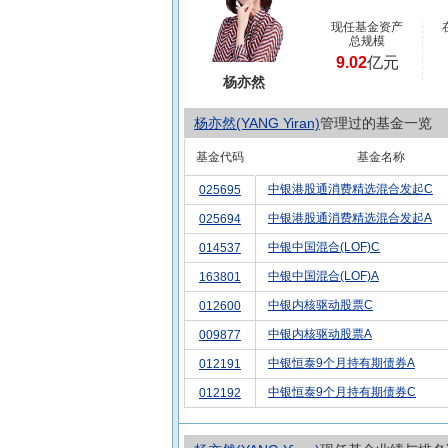
现任基金资产
总规模
9.02
亿元
杨亦然
杨亦然(YANG Yiran)
管理过的基金一览
基金代码
基金名称
中银港股通消费精选混合发起C
025695
中银港股通消费精选混合发起A
025694
中银中国混合(LOF)C
014537
中银中国混合(LOF)A
163801
中银内核驱动股票C
012600
中银内核驱动股票A
009877
中银恒泰9个月持有期债券A
012191
中银恒泰9个月持有期债券C
012192