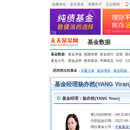
收藏本站
|
安全登录
|
免费开户
忘记密码
|
基金数据
基金数据
基金净值
投顾管家
基金排行
定投
港
基金公司
基金品种
新发基金
申购状态
分红
公
您浏览过的基金：
华夏大盘
嘉实增长
泰达精选
基金经理杨亦然(YANG Yira
基金经理：杨亦然(YANG Yiran)
累计任职时间：
4年又49
任职起始日期：
2022-06-
现任基金公司：
中银基金