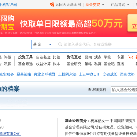
手机客户端
返回天天基金网
|
基金交易
|
产品导购
|
基 金
请输入基金代码、名称或简拼
基
评级
投资工具
自选基金
比较
资讯互动
要闻
观点
学校
专题
告
私募
基金筛选
收益计算
账本
基金研究
策略
私募
基金吧
直播
嘉实服务
易基策略
兴业全球视野
上投阿尔法
上证中盘ETF
交银成长
添富优势
n)的档案
查详细资料：
天
基金经理简介：
杨亦然女士:中国国籍,研究生
20
基金管理有限公司,曾任研究员、投资顾问、专户
管理有限公司
担任中银恒泰9个月持有期债券型证券投资基金