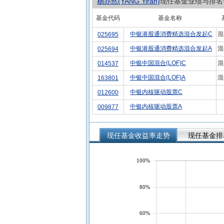
杨亦然(YANG Yiran)
现任基金业绩与排名
基金代码
基金名称
中银港股通消费精选混合发起C
混
025695
中银港股通消费精选混合发起A
混
025694
中银中国混合(LOF)C
混
014537
中银中国混合(LOF)A
混
163801
中银内核驱动股票C
012600
中银内核驱动股票A
009877
现任基金收益率走势
现任基金排
100%
80%
60%