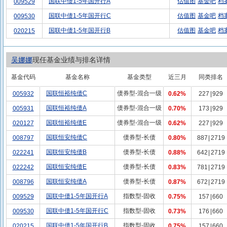
国联中债1-5年国开行A
估值图
基金吧
档
009529
国联中债1-5年国开行C
估值图
基金吧
档
009530
国联中债1-5年国开行B
估值图
基金吧
档
020215
吴娜娜
现任基金业绩与排名详情
基金代码
基金名称
基金类型
近三月
同类排名
国联恒裕纯债C
债券型-混合一级
005932
0.62%
227
|
929
国联恒裕纯债A
债券型-混合一级
005931
0.70%
173
|
929
国联恒裕纯债E
债券型-混合一级
020127
0.62%
227
|
929
国联恒安纯债C
债券型-长债
008797
0.80%
887
|
2719
国联恒安纯债B
债券型-长债
022241
0.88%
642
|
2719
国联恒安纯债E
债券型-长债
022242
0.83%
781
|
2719
国联恒安纯债A
债券型-长债
008796
0.87%
672
|
2719
国联中债1-5年国开行A
指数型-固收
009529
0.75%
157
|
660
国联中债1-5年国开行C
指数型-固收
009530
0.73%
176
|
660
国联中债1-5年国开行B
指数型-固收
020215
0.75%
157
|
660