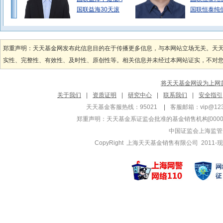
国联益海30天滚
国联恒泰纯
李倩
赵菲
管理基金
管理基金
郑重声明：天天基金网发布此信息目的在于传播更多信息，与本网站立场无关。天
国联货币C
国联物联网
实性、完整性、有效性、及时性、原创性等。相关信息并未经过本网站证实，不对您构
国联货币A
国联鑫起点
国联恒泰纯债A
国联鑫起点
将天天基金网设为上网
郑玲
吴刚
关于我们
|
资质证明
|
研究中心
|
联系我们
|
安全指引
管理基金
管理基金
天天基金客服热线：95021
|
客服邮箱：
vip@12
国联国企改革混合
国联低碳经
郑重声明：
天天基金系证监会批准的基金销售机构[000000
国联优势产业混合
国联低碳经
中国证监会上海监管
国联优势产业混合
国联核心成
CopyRight 上海天天基金销售有限公司 2011-现
潘天奇
茹昱
管理基金
管理基金
国联医药消费混合
国联景颐6
国联医药消费混合
国联景颐6
国联恒裕纯
靳晓龙
韩正宇