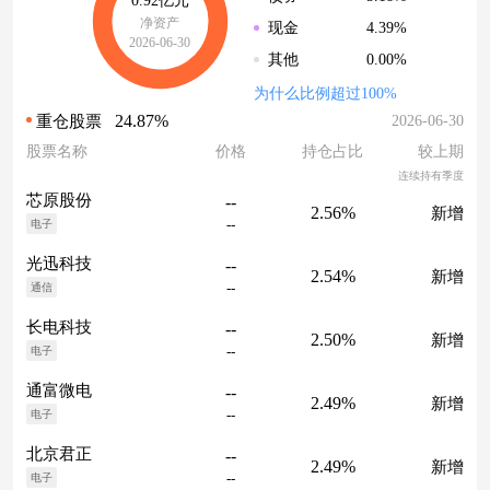
0.92亿元
净资产
4.39%
现金
2026-06-30
0.00%
其他
为什么比例超过100%
24.87%
2026-06-30
重仓股票
股票名称
价格
持仓占比
较上期
连续持有季度
芯原股份
--
2.56%
新增
--
电子
光迅科技
--
2.54%
新增
--
通信
长电科技
--
2.50%
新增
--
电子
通富微电
--
2.49%
新增
--
电子
北京君正
--
2.49%
新增
--
电子