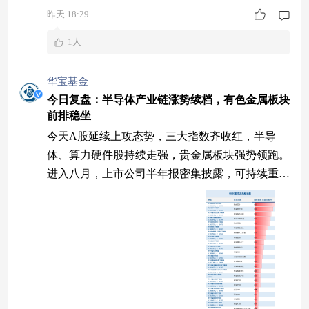
昨天 18:29
1人
华宝基金
今日复盘：半导体产业链涨势续档，有色金属板块
前排稳坐
今天A股延续上攻态势，三大指数齐收红，半导
体、算力硬件股持续走强，贵金属板块强势领跑。
进入八月，上市公司半年报密集披露，可持续重点
关注业绩扎实、景气度明确的优质细分标的哦。
大指数集体收涨 今天A股延续上攻态势，三大指数
低开后走高，集体收涨。个股涨跌比为3723:161
5，红方占比近7成。 8月5日大盘指数走势 （数据
来源：Wind，2026.08.05） 资金面来看，两市合计
成交26596.34