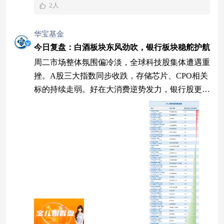
2人
华宝基金
今日复盘：白酒板块东风劲吹，银行板块稳舵护航
周二市场整体氛围偏冷淡，全球科技股集体遭遇重
挫。A股三大指数同步收跌，存储芯片、CPO相关
标的持续走弱。好在大消费逆势发力，银行股更是
走出独立行情，成为亮眼避风港，鲜花送上！ 三
大指数缩量震荡 A股今天低开低走，三大指数集体
收跌，上证综指险守3800点。创业板指重挫，创今
年4月10日以来新低。个股涨跌比为2601:2765，红
方占比近5成。 7月28日大盘指数走势 （数据来
源：Wind，2026.