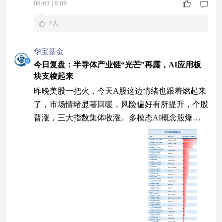
08-03 18:09
2人
华宝基金
今日复盘：半导体产业链“光芒”再露，AI应用板
块支棱起来
昨晚美股一把火，今天A股这边情绪也跟着燃起来
了，市场情绪显著回暖，风险偏好有所提升，个股
普涨，三大指数集体收涨。多模态AI概念股爆
发，机器人、CPO、半导体板块涨幅居前，再接再
厉！ 三大指数集体收涨 7月收官！今天A股反弹，
三大指数全线飘红，集体收涨。个股涨跌比为468
5:727，红方占比近9成。 7月31日大盘指数走势
（数据来源：Wind，2026.07.31） 本周，上证综指
涨0.47%、深