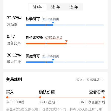
近1年
近3年
近5年
32.82%
波动尚可
优于35%同类
波动率
0.57
性价比较高
优于52%同类
夏普比率
30.12%
回撤尚可
优于35%同类
最大回撤
交易规则
买入、卖出规则
买入
确认份额
查看盈亏
今日15:00后
08-11 星期二
08-11净值更新后
基金A类C类区别仅在于收费方式的不同，持有365天以上时，购