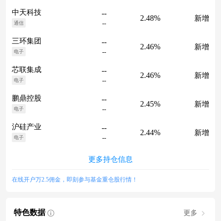
中天科技
--
2.48%
新增
--
通信
三环集团
--
2.46%
新增
--
电子
芯联集成
--
2.46%
新增
--
电子
鹏鼎控股
--
2.45%
新增
--
电子
沪硅产业
--
2.44%
新增
--
电子
更多持仓信息
在线开户万2.5佣金，即刻参与基金重仓股行情！
特色数据
更多