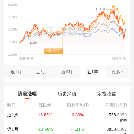
51.91%
-1.13%
近1月
近3月
近6月
近1年
更多
阶段涨幅
历史净值
定投收益
时间
涨跌幅
同类平均
同类排行
近1周
13.85%
6.03%
558
/5359
优秀
近1月
-13.66%
-7.21%
3853
/5362