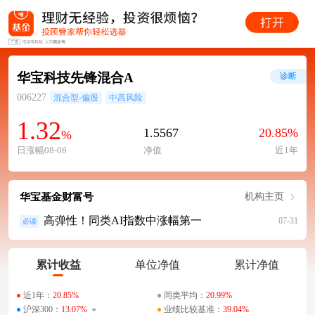
华宝科技先锋混合A
诊断
006227
混合型-偏股
中高风险
1.32
1.5567
20.85%
%
日涨幅08-06
净值
近1年
华宝基金财富号
机构主页
高弹性！同类AI指数中涨幅第一
07-31
必读
累计收益
单位净值
累计净值
近1年：
20.85%
同类平均：
20.99%
沪深300：
13.07%
业绩比较基准：
39.04%