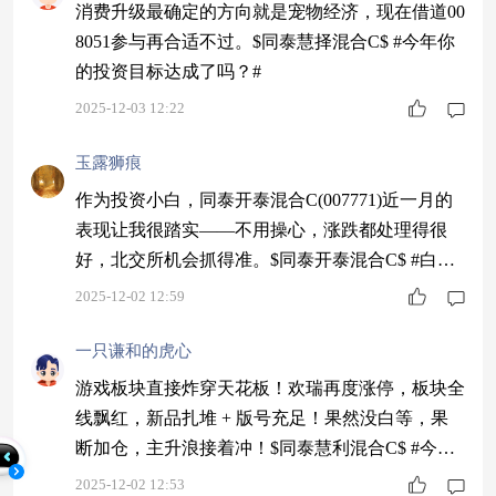
消费升级最确定的方向就是宠物经济，现在借道00
8051参与再合适不过。$同泰慧择混合C$ #今年你
的投资目标达成了吗？#
2025-12-03 12:22
玉露狮痕
作为投资小白，同泰开泰混合C(007771)近一月的
表现让我很踏实——不用操心，涨跌都处理得很
好，北交所机会抓得准。$同泰开泰混合C$ #白银
价格续创新高！空间还有多大？#
2025-12-02 12:59
一只谦和的虎心
游戏板块直接炸穿天花板！欢瑞再度涨停，板块全
线飘红，新品扎堆 + 版号充足！果然没白等，果
断加仓，主升浪接着冲！$同泰慧利混合C$ #今年
买基金赚了多少钱？#
2025-12-02 12:53