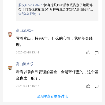
跑，净值曲线平滑向上，市场波动反而成了展示策略
股友U77830d627
:
持有这只FOF后彻底告别了短期博
韧性的机会！#进可攻，退可守#同泰优选配置3个月持
弈！同泰优选配置3个月持有混合(FOF)A各阶段排名
有混合(FOF)A近一年排名1/58#稳稳地幸福
$同泰优选
稳居前列，净值曲线平滑向上，时间成了最好朋友！#
全部4条评论
配置3个月持有混合(FOF)A$
进可攻，退可守#同泰优选配置3个月持有混合(FOF)A
近一年排名1/58#稳稳地幸福
$同泰优选配置3个月持有
混合(FOF)A$
查看图片
高山流水乐
亏着卖出，持有6年。什么的心情，我的基金经
理。
2025-03-18 15:44
高山流水乐
看看以前自己管理的基金，全是环保型的，这个基
金也太一般了。
2025-03-17 16:57
至APP查看更多讨论