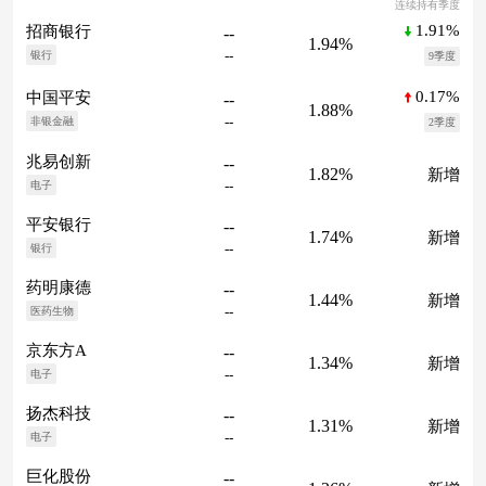
连续持有季度
1.91%
招商银行
--
1.94%
--
银行
9季度
0.17%
中国平安
--
1.88%
--
非银金融
2季度
兆易创新
--
1.82%
新增
--
电子
平安银行
--
1.74%
新增
--
银行
药明康德
--
1.44%
新增
--
医药生物
京东方A
--
1.34%
新增
--
电子
扬杰科技
--
1.31%
新增
--
电子
巨化股份
--