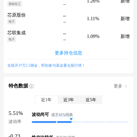
1.26%
新增
--
基础化工
芯原股份
--
1.11%
新增
--
电子
芯联集成
--
1.09%
新增
--
电子
更多持仓信息
在线开户万2.5佣金，即刻参与基金重仓股行情！
特色数据
更多
近1年
近3年
近5年
5.51%
波动尚可
优于41%同类
波动率
-0.23