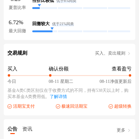
性价比较低
优于8%同类
夏普比率
6.72%
回撤较大
优于21%同类
最大回撤
交易规则
买入、卖出规则
买入
确认份额
查看盈亏
今日
08-11 星期二
08-11净值更新后
基金A类C类区别仅在于收费方式的不同，持有538天以上时，购
买本基金A类费用低。
了解详情
活期宝支付
极速回活期宝
超级转换
公告
资讯
更多