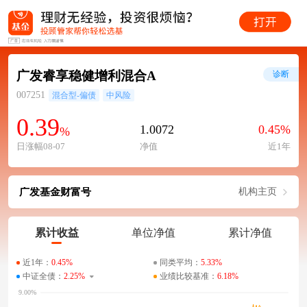
广发睿享稳健增利混合A
诊断
007251
混合型-偏债
中风险
0.39
1.0072
0.45%
%
日涨幅08-07
净值
近1年
广发基金财富号
机构主页
累计收益
单位净值
累计净值
近1年：
0.45%
同类平均：
5.33%
中证全债：
2.25%
业绩比较基准：
6.18%