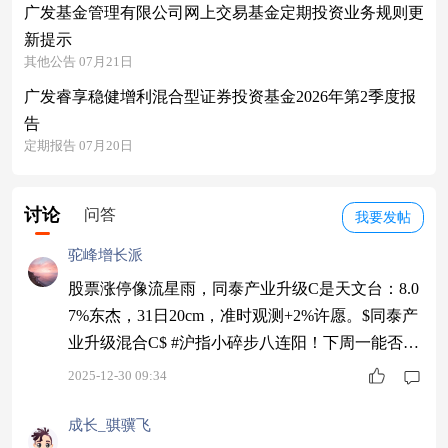
广发基金管理有限公司网上交易基金定期投资业务规则更
新提示
其他公告 07月21日
广发睿享稳健增利混合型证券投资基金2026年第2季度报
告
定期报告 07月20日
讨论
问答
我要发帖
驼峰增长派
股票涨停像流星雨，同泰产业升级C是天文台：8.0
7%东杰，31日20cm，准时观测+2%许愿。$同泰产
业升级混合C$ #沪指小碎步八连阳！下周一能否九
连阳？#
2025-12-30 09:34
成长_骐骥飞