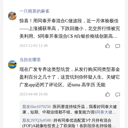
一只精算的麻雀
惊喜！用同泰开泰混合C做波段，近一月体验极佳
——上涨捕获率高，下跌回撤小，北交所行情被完
美利用。$同泰开泰混合C$ #白银价格续创新高！
空间还有多大？#
2025-12-02 12:49
当担在哪里
现在广发专养这类型坑货，从发行购买同类型基金
盈利百分之几十了，这货坑到你怀疑人生。关键它
广发app还闭了评论区。还tama 高学历 无能
2025-04-08 10:06
股友6lm1079250
:
医药赛道持续升温，我看好同泰大健
康，短期、中期业绩都不错。修复能力强
$同泰大健康
主题混合C$
股友297Q3y0580
:
持有同泰优选配置3个月持有混合
(FOF)A就像给投资上了双保险！各阶段排名持续领