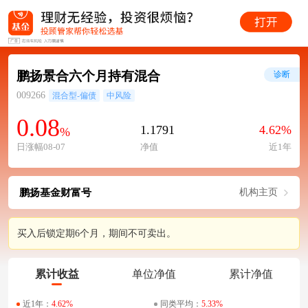
鹏扬景合六个月持有混合
诊断
009266
混合型-偏债
中风险
0.08
1.1791
4.62%
%
日涨幅08-07
净值
近1年
鹏扬基金财富号
机构主页
买入后锁定期6个月，期间不可卖出。
累计收益
单位净值
累计净值
近1年：
4.62%
同类平均：
5.33%