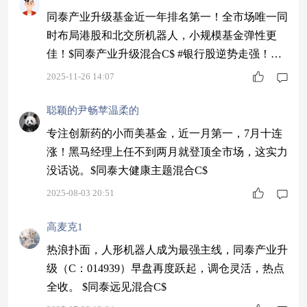
同泰产业升级基金近一年排名第一！全市场唯一同
时布局港股和北交所机器人，小规模基金弹性更
佳！$同泰产业升级混合C$ #银行股逆势走强！行
情逻辑是什么？#
2025-11-26 14:07
聪颖的尹畅苹温柔的
专注创新药的小而美基金，近一月第一，7月十连
涨！黑马经理上任不到两月就登顶全市场，这实力
没话说。$同泰大健康主题混合C$
2025-08-03 20:51
高麦克1
热浪扑面，人形机器人成为最强主线，同泰产业升
级（C：014939）早盘再度跃起，调仓灵活，热点
全收。 $同泰远见混合C$