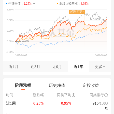
中证全债：
2.25%
业绩比较基准：
3.03%
4.62%
0.00%
近1月
近3月
近6月
近1年
更多
阶段涨幅
历史净值
定投收益
时间
涨跌幅
同类平均
同类排行
近1周
0.25%
0.95%
915
/1383
一般