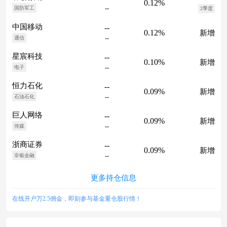
0.12%
--
国防军工
2季度
中国移动
--
0.12%
新增
--
通信
星宸科技
--
0.10%
新增
--
电子
恒力石化
--
0.09%
新增
--
石油石化
巨人网络
--
0.09%
新增
--
传媒
浙商证券
--
0.09%
新增
--
非银金融
更多持仓信息
在线开户万2.5佣金，即刻参与基金重仓股行情！