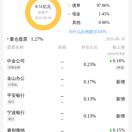
97.06%
债券
0.51亿元
净资产
1.45%
现金
2026-06-30
0.00%
其他
为什么比例超过100%
1.27%
2026-06-30
重仓股票
股票名称
价格
持仓占比
较上期
连续持有季度
0.18%
中金公司
--
0.23%
--
非银金融
2季度
金山办公
--
0.17%
新增
--
计算机
平安银行
--
0.13%
新增
--
银行
宁波银行
--
0.13%
新增
--
银行
0.15%
睿创微纳
--