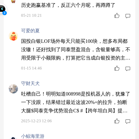
历史跑赢基准了，反正六个月呢，再蹲蹲了
05-21 10:21
可爱的夏
国投白银LOF场外每天只能买100块，想多布局都
没辙！还好找到了同泰慧盈混合，含银量够高，不
用受限于小额限购，打算把它当成白银投资的主力
标的，慢慢加仓。 #美国对特定半导体加征关税#
01-15 14:46
守财天犬
吐槽自己！明明知道008998是投机器人的，犹豫了
一下没跟，结果错过最近这波20%+的拉升，拍断
大腿$同泰竞争优势混合C$ #【跨年坦白局】提问
金梓才、陈果#
2025-12-23 12:06
小鲸海里游