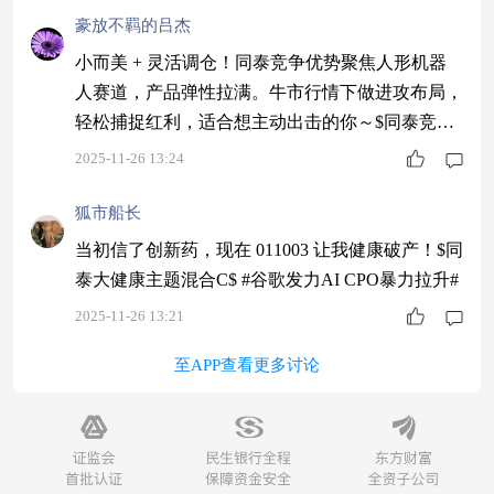
豪放不羁的吕杰
小而美 + 灵活调仓！同泰竞争优势聚焦人形机器
人赛道，产品弹性拉满。牛市行情下做进攻布局，
轻松捕捉红利，适合想主动出击的你～$同泰竞争
优势混合C$ #流感药订单飙涨14倍 医药板块走
2025-11-26 13:24
强！#
狐市船长
当初信了创新药，现在 011003 让我健康破产！$同
泰大健康主题混合C$ #谷歌发力AI CPO暴力拉升#
2025-11-26 13:21
至APP查看更多讨论