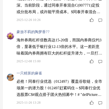
深。当前阶段，通过同泰开泰混合C(007771)定投
或分批布局，或许能平滑成本。$同泰开泰混合C$
#碳酸锂期价突破13万元！如何布局？#
2025-12-26 10:26
豪放不羁的陶梦香77
海外券商杠杆倍数高达15-20倍，而国内券商仅约3
倍，显著低于银行业12-13倍的水平。这一差距意
味着国内券商拥有巨大的杠杆提升潜力，一旦打
开，业绩与估值弹性将十分可观。为此，我决定加
2025-12-08 15:00
仓同泰金融精选（013491），这只市场唯一专注投
资港股及A股龙头券商的主动管理基金。$同泰金
一只精算的麻雀
融精选股票C$ #心仪的超额收益基#
必抢！同泰行业优选（012497）覆盖谷歌链，全市
场第一的潜力股！012497赶紧码住～$同泰行业优
选股票C$#观点搭子团火热招募中！# "delPicture(e
vent)"/>"event.stopPropagation();event.preventDefault
2025-11-26 13:28
();parent.setDes(event)">图片描述