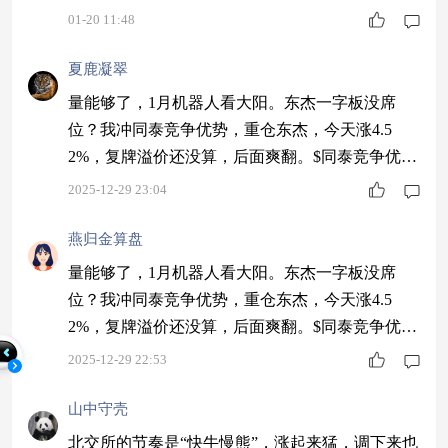
这是一个值得长期投资的赛道，短期波动不用在
01-20 11:48
意。 #1月基金投资策略#
夏鹿凝翠
量能够了，1月机器人看大阳。东杰一字板没席
位？我冲同泰竞争优势，重仓东杰，今天涨4.5
2%，复牌溢价还没算，后面爽翻。$同泰竞争优势
混合C$ #2025年 你的投资战绩如何？#
2025-12-29 23:04
燕归金算盘
量能够了，1月机器人看大阳。东杰一字板没席
位？我冲同泰竞争优势，重仓东杰，今天涨4.5
2%，复牌溢价还没算，后面爽翻。$同泰竞争优势
混合C$ #2025年 你的投资战绩如何？#
2025-12-29 22:53
山中守壳
北交所的节奏是“快牛慢熊”，涨起来猛，调下来也