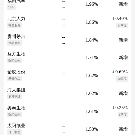
福田汽车
--
1.96%
新增
--
汽车
0.40%
北京人力
--
1.86%
--
社会服务
14季度
贵州茅台
--
1.84%
新增
--
食品饮料
益方生物
--
1.71%
新增
--
医药生物
0.69%
聚胶股份
--
1.62%
--
基础化工
10季度
海大集团
--
1.62%
新增
--
农林牧渔
0.25%
奥泰生物
--
1.61%
--
医药生物
5季度
太阳纸业
--
1.50%
新增
--
轻工制造