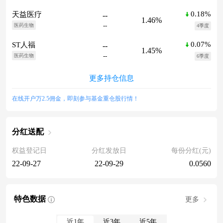
0.18%
天益医疗
--
1.46%
--
医药生物
4季度
0.07%
ST人福
--
1.45%
--
医药生物
6季度
更多持仓信息
在线开户万2.5佣金，即刻参与基金重仓股行情！
分红送配
权益登记日
分红发放日
每份分红(元)
22-09-27
22-09-29
0.0560
特色数据
更多
近1年
近3年
近5年