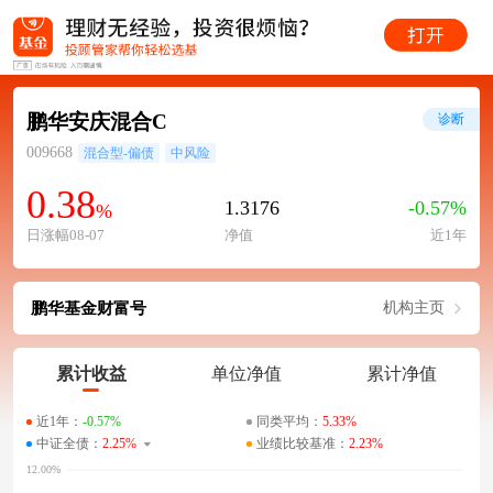
鹏华安庆混合C
诊断
009668
混合型-偏债
中风险
0.38
1.3176
-0.57%
%
日涨幅08-07
净值
近1年
鹏华基金财富号
机构主页
累计收益
单位净值
累计净值
近1年：
-0.57%
同类平均：
5.33%
中证全债：
2.25%
业绩比较基准：
2.23%