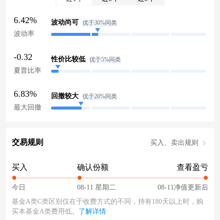
6.42%
波动尚可
优于30%同类
波动率
-0.32
性价比较低
优于5%同类
夏普比率
6.83%
回撤较大
优于20%同类
最大回撤
交易规则
买入、卖出规则
买入
确认份额
查看盈亏
今日
08-11 星期二
08-11净值更新后
基金A类C类区别仅在于收费方式的不同，持有180天以上时，购
买本基金A类费用低。
了解详情