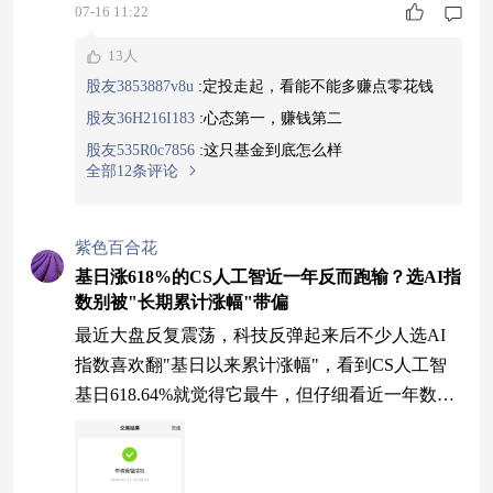
07-16 11:22
13人
股友3853887v8u
:
定投走起，看能不能多赚点零花钱
股友36H216I183
:
心态第一，赚钱第二
股友535R0c7856
:
这只基金到底怎么样
全部12条评论
紫色百合花
基日涨618%的CS人工智近一年反而跑输？选AI指
数别被"长期累计涨幅"带偏
最近大盘反复震荡，科技反弹起来后不少人选AI
指数喜欢翻"基日以来累计涨幅"，看到CS人工智
基日618.64%就觉得它最牛，但仔细看近一年数
据：CS人工智近一年只涨116.79%，而科创创业AI
近一年163.70%、基日313.47%——基日累计高≠近
期弹性强，CS人工智成分股132只，太分散了，鱼