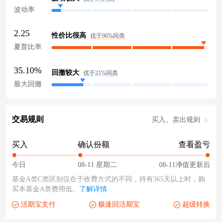
波动率
2.25
性价比很高
优于96%同类
夏普比率
35.10%
回撤较大
优于21%同类
最大回撤
交易规则
买入、卖出规则
买入
确认份额
查看盈亏
今日
08-11 星期二
08-11净值更新后
基金A类C类区别仅在于收费方式的不同，持有365天以上时，购
买本基金A类费用低。
了解详情
活期宝支付
极速回活期宝
超级转换