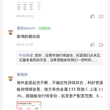
08-06 23:08
基民86tAiO
短期持有
新增的都在跌
08-03 11:59
中信保诚
:
您好，近期市场行情波动，但是我们从未忘
记服务基民的宗旨，还希望能多给我们一些时间，投
资路上难免会有坎坷，请大家关注我们的后续表现。
璇璇姐
海外盘面起伏不断，不确定性持续存在，利好资源
板块情绪改善。南方有色金属 ETF 联接 C 上涨 3.1
3%，跟随板块行情变动，拓宽资产配置范围。$南
方有色金属ETF联接C$