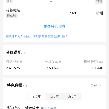
--
电子
2季度
芯碁微装
--
2.69%
新增
--
机械设备
更多持仓信息
在线开户万2.5佣金，即刻参与基金重仓股行情！
分红送配
权益登记日
分红发放日
每份分红(元)
23-12-25
23-12-26
0.0440
特色数据
更多
近1年
近3年
近5年
47.24%
波动较大
优于6%同类