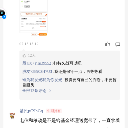
龙混杂，龙头涨了也被小票平均掉，所以长期累计
是靠多年慢慢堆的，但每一波反弹里弹性都不够
猛，反观科创创业
07-15 15:12
12人
股友87Y1n39552
:
打持久战可以吧
股友738902H7U3
:
我还是保守一点，再等等看
谁为我发光我为你发光
:
投资要有自己的判断，不要盲
目跟风
全部12条评论
基民pC9bGq
中期持有
电信和移动是不是给基金经理送宽带了，一直拿着