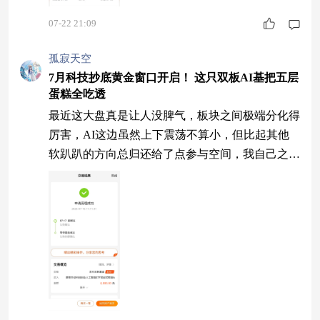
07-22 21:09
孤寂天空
7月科技抄底黄金窗口开启！ 这只双板AI基把五层
蛋糕全吃透
最近这大盘真是让人没脾气，板块之间极端分化得
厉害，AI这边虽然上下震荡不算小，但比起其他
软趴趴的方向总归还给了点参与空间，我自己之前
贪省事买了几只零散的科技基，复盘才发现踩了大
坑——要么只配了芯片方向，要么只配了光模块，
还有的混了一堆新能源医药杂毛，轮动一来这边涨
那边歇，收益被切得稀碎，折腾半天还不如躺平。
后来研究下来，$摩根中证科创创业人工智能ETF
发起式联接A$（027890）这条产品其实把上