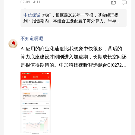
07-09 14:11
中信保诚
:
您好，根据最2026年一季报，基金经理提
到：报告期内，本组合主要配置了海外算力、半导体
设备材料、国产算力等板块，并基于业绩和估值性价
比，聚焦于龙头的配置。同时，为应对整体市场不确
定性，也增加配置了如面板、运营商等类防御板块，
不知道啊呢
降低整体组合的风险敞口。目前外围政治事件对风偏
AI应用的商业化速度比我想象中快很多，背后的
的影响逐步消化，但通胀对后续终端需求、能源结构
变化、政企后续投资节奏及力度等方面的影响仍存在
算力底座建设才刚刚进入加速期，长期成长空间还
不确定性，且或可能存在未被充分定价的情况；结合
是很值得期待的。中加科技视野智选混合C(02721
一季报阶段，汇兑对核心板块的业绩亦存在一定扰
动，短期维持相对谨慎。 随着外围扰动逐步消化、通
6）昨天大涨了4个多点。感觉后期机会比较大的，
胀影响的预期落地，板块在年内存在风偏、估值修复
布局正合适
空间；后续基于对整体市场环境的跟踪，以及一二季
度财报表现的梳理，将围继续关注海内外AI、自主可
控、技术创新等方向，结合估值和短期的驱动因素，
做好相应的投资，希望未来能够给持有人提供一个较
好的回报。（以上仅用于展示基金经理的投资思路，
不代表投资建议或承诺。具体投资策略将在基金合同
允许的范围内调整）