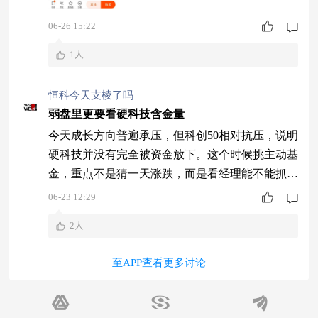
06-26 15:22
1人
恒科今天支棱了吗
弱盘里更要看硬科技含金量
今天成长方向普遍承压，但科创50相对抗压，说明
硬科技并没有完全被资金放下。这个时候挑主动基
金，重点不是猜一天涨跌，而是看经理能不能抓住
主线。红土创新新科技股票A(006265)由盖俊龙管
06-23 12:29
理，今年以来同类3/1051，节奏和选股能力都有数
2人
据支撑。弱盘里还能跑出差异，往往更能看出真本
事。
至APP查看更多讨论