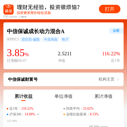
中信保诚成长动力混合A
诊断
009913
混合型-偏股
中高风险
电子
3.85
2.5211
116.22%
%
日涨幅08-07
净值
近1年
中信保诚财富号
机构主页
累计收益
单位净值
累计净值
近1年：
116.22%
同类平均：
23.62%
沪深300：
14.09%
业绩比较基准：
8.53%
187.92%