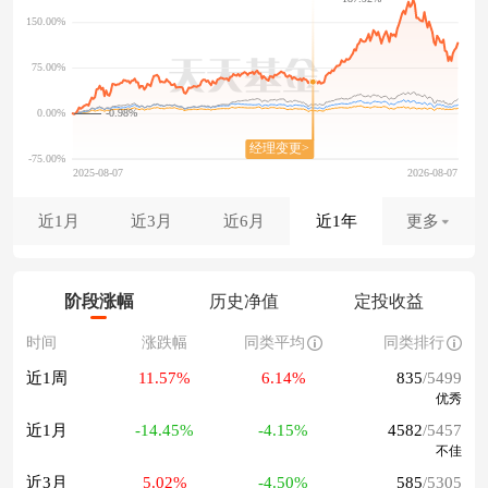
-0.98%
近1月
近3月
近6月
近1年
更多
阶段涨幅
历史净值
定投收益
时间
涨跌幅
同类平均
同类排行
近1周
11.57%
6.14%
835
/5499
优秀
近1月
-14.45%
-4.15%
4582
/5457
不佳
近3月
5.02%
-4.50%
585
/5305