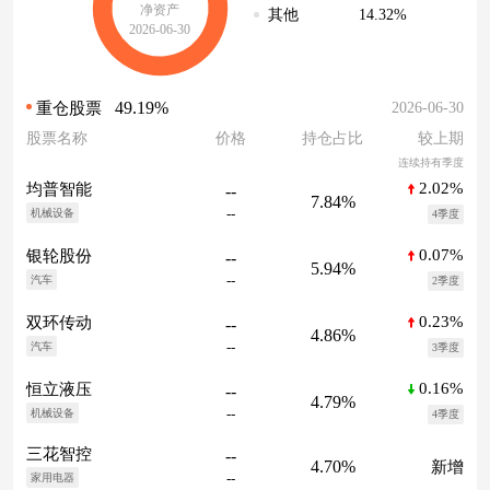
净资产
14.32%
其他
2026-06-30
49.19%
2026-06-30
重仓股票
股票名称
价格
持仓占比
较上期
连续持有季度
2.02%
均普智能
--
7.84%
--
机械设备
4季度
0.07%
银轮股份
--
5.94%
--
汽车
2季度
0.23%
双环传动
--
4.86%
--
汽车
3季度
0.16%
恒立液压
--
4.79%
--
机械设备
4季度
三花智控
--
4.70%
新增
--
家用电器