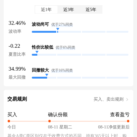
近1年
近3年
近5年
32.46%
波动尚可
优于27%同类
波动率
-0.22
性价比较低
优于6%同类
夏普比率
34.99%
回撤较大
优于16%同类
最大回撤
交易规则
买入、卖出规则
买入
确认份额
查看盈亏
今日
08-11 星期二
08-11净值更新后
基金A类C类区别仅在于收费方式的不同，持有365天以上时，购