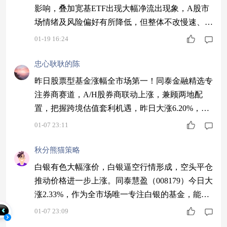
影响，叠加宽基ETF出现大幅净流出现象，A股市
场情绪及风险偏好有所降低，但整体不改慢速、长
期行情，“春季躁动”行情依然在演绎过程中。 国
01-19 16:24
内方面，1月19日，央行年内首次结构性降息落
地，并且未来有进一步降准降息的空间，此举将对
忠心耿耿的陈
短期市场流动性形成一定支撑。同时，监管释
昨日股票型基金涨幅全市场第一！同泰金融精选专
放“巩固市场稳中向好势头，坚决防止市场大起大
注券商赛道，A/H股券商联动上涨，兼顾两地配
落”信号，一方面为短期市场过热情绪降温，另一
置，把握跨境估值套利机遇，昨日大涨6.20%，表
方面
现更具优势～$同泰金融精选股票C$ #13连阳！沪
01-07 23:11
指再刷十年新高#
秋分熊猫策略
白银有色大幅涨价，白银逼空行情形成，空头平仓
推动价格进一步上涨。同泰慧盈（008179）今日大
涨2.33%，作为全市场唯一专注白银的基金，能捕
捉逼空红利，个人觉得可以考虑。$同泰慧盈混合
01-07 23:09
C$ #13连阳！沪指再刷十年新高#