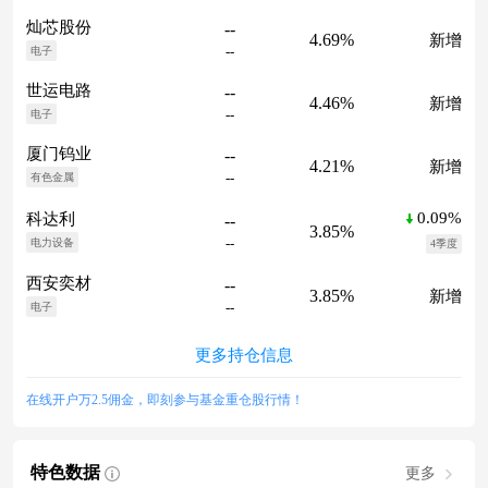
灿芯股份
--
4.69%
新增
--
电子
世运电路
--
4.46%
新增
--
电子
厦门钨业
--
4.21%
新增
--
有色金属
0.09%
科达利
--
3.85%
--
电力设备
4季度
西安奕材
--
3.85%
新增
--
电子
更多持仓信息
在线开户万2.5佣金，即刻参与基金重仓股行情！
特色数据
更多