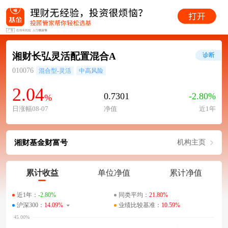
湘财长弘灵活配置混合A
诊断
010076
混合型-灵活
中高风险
2.04
0.7301
-2.80%
%
日涨幅08-07
净值
近1年
湘财基金财富号
机构主页
累计收益
单位净值
累计净值
近1年：
-2.80%
同类平均：
21.80%
沪深300：
14.09%
业绩比较基准：
10.59%