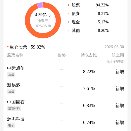
94.32%
股票
0.31%
债券
4.59亿元
净资产
5.17%
现金
2026-06-30
0.20%
其他
59.82%
2026-06-30
重仓股票
股票名称
价格
持仓占比
较上期
连续持有季度
中际旭创
--
8.22%
新增
--
通信
新易盛
--
7.61%
新增
--
通信
中国巨石
--
6.83%
新增
--
建筑材料
源杰科技
--
6.74%
新增
--
电子