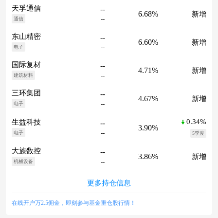
天孚通信
--
6.68%
新增
--
通信
东山精密
--
6.60%
新增
--
电子
国际复材
--
4.71%
新增
--
建筑材料
三环集团
--
4.67%
新增
--
电子
0.34%
生益科技
--
3.90%
--
电子
5季度
大族数控
--
3.86%
新增
--
机械设备
更多持仓信息
在线开户万2.5佣金，即刻参与基金重仓股行情！