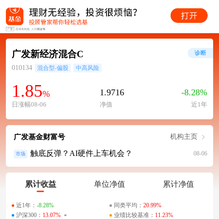
广发新经济混合C
诊断
010134
混合型-偏股
中高风险
1.85
1.9716
-8.28%
%
日涨幅08-06
净值
近1年
广发基金财富号
机构主页
触底反弹？AI硬件上车机会？
08-06
市场
累计收益
单位净值
累计净值
近1年：
-8.28%
同类平均：
20.99%
沪深300：
13.07%
业绩比较基准：
11.23%