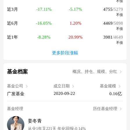
不佳
近3月
-17.11%
-5.17%
4755
/5279
不佳
近6月
-16.05%
1.20%
4469
/5098
不佳
近1年
-8.28%
20.99%
3981
/4649
不佳
更多阶段涨幅
基金档案
概况、持仓、规模、分红
基金公司
成立日期
基金规模
2020-09-22
广发基金
0.16亿
基金经理
历任基金经理
姜冬青
从业1年又221天 年化回报-0.14%