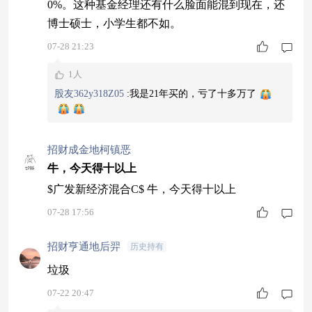
0%。这种基金经理还有什么脸面能混到现在，还
博士硕士，小学生都不如。
07-28 21:23
1人
股友362y318Z05
:
我是21年买的，亏了十多万了
招财成金地柯镇恶
牛，今天得十以上
$广发新经济混合C$ 牛，今天得十以上
07-28 17:56
招财亨通地后羿
历史持有
垃圾
07-22 20:47