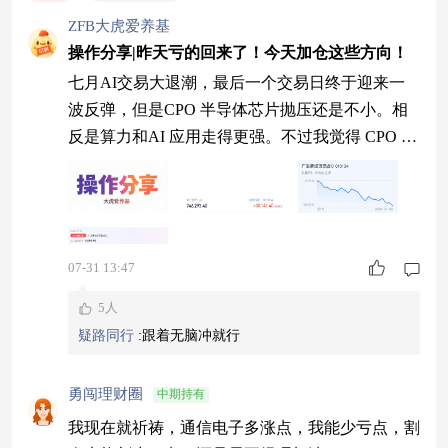
ZFB大虎爱养基
操作分享|昨天亏的回来了！今天加仓这些方向！
七月AI交易大退潮，最后一个交易日终于迎来一
波反弹，但是CPO 半导体芯片抛压还是不小。相
反是算力和AI 应用走得更强。不过我觉得 CPO 和
半导体也是有前途的，只是目前还需要一个震荡走
平的过程。 目前回来了三头牛，算是能把昨天亏
的拿回来，希望8月份来个开门红，再接再厉！ 今
天我的操作是： 加仓$广发新经济混合C$5000元，
07-31 13:47
这只基金重点聚焦AI 硬件中盈利逻辑更硬的CPO
和PCB方向，这些方向还
5人
疑路同行
:
跟着无脑冲就行
勇闯理财圈
中期持有
我现在就祈祷，通信电子多涨点，我能少亏点，割