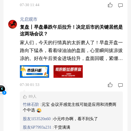
07-30 11:44
元启观市
复盘丨早盘暴跌午后拉升！决定后市的关键居然是
这两场会议？
家人们，今天的行情真的太折磨人了！早盘开盘一
路向下猛杀，看着绿油油的盘面，心里瞬间拔凉拔
凉的。好在午后资金进场拉升，盘面回暖，紧绷的
情绪才稍稍缓和下来。对比隔壁市场就能看出今天
全球恐慌有多强烈，韩国股市盘中最大跌幅直接达
到12.63%，波动极其夸张，亚太市场整体都被恐
07-30 01:53
慌情绪裹挟。再加上今晚还有万众瞩目的美联储会
89人
议，资金自然变得格外谨慎，不敢轻易出手，盘面
竹林石阶
:
元宝 会议开感觉主线可能是应用和消费两
来回震荡拉扯也就不难理解了。 但客观来看，今
个中选
股友1l53520n60
:
小元咋办啊，看不到头了
股友6P7993a231
:
干货满满