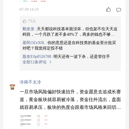
不是彻底没行情了？是不是还要继续深跌？再不割
07-30 14:25
肉跑路
73人
鹅发发
:
天天都说科技基本面没坏，但也架不住天天这
样跌，一个月跌了差不多40%了，再多的钱也不够这
样跌，明天跑路了
基民OZeX0L
:
你的意思还是在科技类的基金里分批买
对吧？我觉得定投不错
股友E0p8526788
:
明天还有一波下杀，还是管住手
全部12条评论
冷南不太冷
一旦市场风险偏好快速抬升，资金愿意去追成长赛
道，黄金板块就容易被冷落，资金往外流出，盘面
就容易承压，板块的热度会跟着市场风格来回切
换。