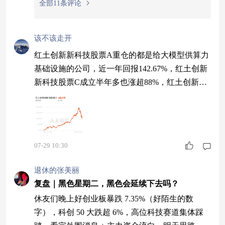
全部11条评论
该不该走开
红土创新新科技股票A重仓的都是给大模型供算力
基础设施的公司，近一年回报142.67%，红土创新
新科技股票C成立半年多也涨超88%，红土创新最
近月之暗面发布的Kimi K3，2.8万亿参数全球最大
开源模型，前端编程匿名测试登顶，甚至咱们的A
I模型已经强到让老外想制裁的程度了。模型越
强，算力需求越大，光模块需求越刚性AI都全球
07-29 10:30
登顶了，光模块作为配套产业不可能差的$红土创
新新科技股票A$
退休的张美丽
复盘｜黑色星期二，黑色会延续下去吗？
休友们晚上好创业板暴跌 7.35%（好陌生的数
字），科创 50 大跌超 6%，高位科技赛道集体踩