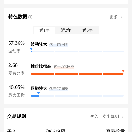
特色数据
更多
近1年
近3年
近5年
57.36%
波动较大
优于1%同类
波动率
2.68
性价比很高
优于98%同类
夏普比率
40.05%
回撤较大
优于9%同类
最大回撤
交易规则
买入、卖出规则
买入
确认份额
查看盈亏