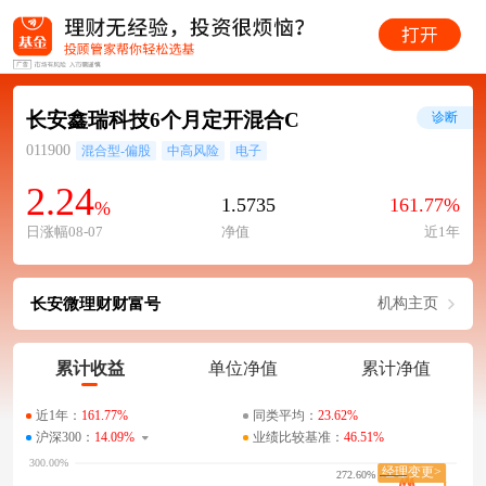
长安鑫瑞科技6个月定开混合C
诊断
011900
混合型-偏股
中高风险
电子
2.24
1.5735
161.77%
%
日涨幅08-07
净值
近1年
长安微理财财富号
机构主页
累计收益
单位净值
累计净值
近1年：
161.77%
同类平均：
23.62%
沪深300：
14.09%
业绩比较基准：
46.51%
272.60%