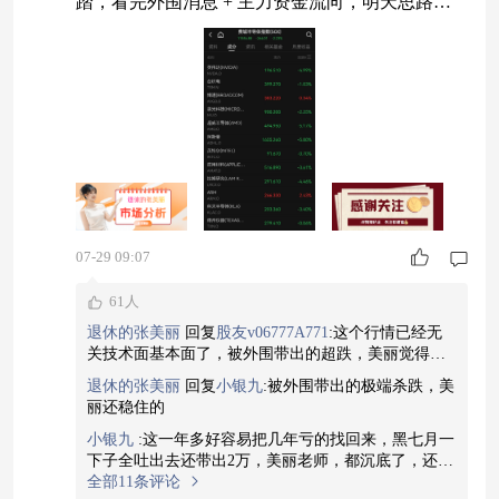
踏，看完外围消息 + 主力资金流向，明天思路继
续捋清楚 外围拆解 美股科技集体崩盘，芯片赛道
重挫 先是美股存储、通信芯片全线走低，日韩股
市同步暴跌，全球芯片迎来黑色星期二！ 美伊释
放谈判信号，原油大幅跳水 美伊表态开启积极谈
判，霍尔木兹海峡地缘风险溢价快速消化，WTI
原油暴跌 8.29%，布油大跌 6
07-29 09:07
61人
退休的张美丽
回复
股友v06777A771
:
这个行情已经无
关技术面基本面了，被外围带出的超跌，美丽觉得现
在卖出还是不划算
退休的张美丽
回复
小银九
:
被外围带出的极端杀跌，美
丽还稳住的
小银九
:
这一年多好容易把几年亏的找回来，黑七月一
下子全吐出去还带出2万，美丽老师，都沉底了，还要
割吗？基本是半导体，光伏，存储
全部11条评论