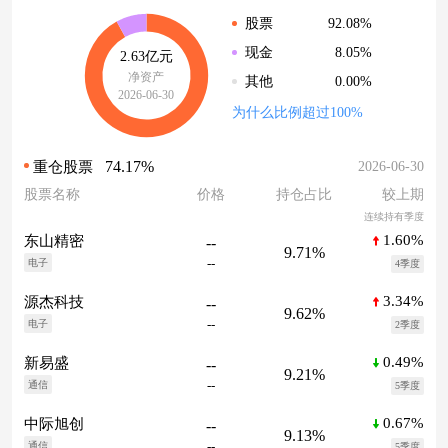
92.08%
股票
8.05%
现金
2.63亿元
净资产
0.00%
其他
2026-06-30
为什么比例超过100%
74.17%
2026-06-30
重仓股票
股票名称
价格
持仓占比
较上期
连续持有季度
1.60%
东山精密
--
9.71%
--
电子
4季度
3.34%
源杰科技
--
9.62%
--
电子
2季度
0.49%
新易盛
--
9.21%
--
通信
5季度
0.67%
中际旭创
--
9.13%
--
通信
5季度