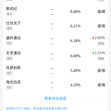
寒武纪
--
8.46%
新增
--
电子
仕佳光子
--
6.21%
新增
--
通信
2.05%
盛科通信
--
6.18%
--
电子
2季度
1.51%
天孚通信
--
6.00%
--
通信
5季度
兆易创新
--
5.49%
新增
--
电子
海光信息
--
4.16%
新增
--
电子
更多持仓信息
在线开户万2.5佣金，即刻参与基金重仓股行情！