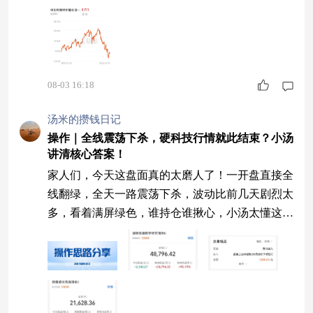
波动会比较明显，虽然细分产业本身具备成长空
间，但行情容易受整体市场氛围影响，走势存在一
定的不确定性 。
08-03 16:18
汤米的攒钱日记
操作｜全线震荡下杀，硬科技行情就此结束？小汤
讲清核心答案！
家人们，今天这盘面真的太磨人了！一开盘直接全
线翻绿，全天一路震荡下杀，波动比前几天剧烈太
多，看着满屏绿色，谁持仓谁揪心，小汤太懂这种
无力又焦虑的心情了！ 明明前几天市场已经够反
复震荡了，本以为行情能慢慢企稳回暖，结果今天
又迎来一波全球性的无厘头杀跌，尤其是硬科技，
反复冲高回落、上蹿下跳，板块高低震荡极其剧
烈。很多家人肯定越看越慌，忍不住怀疑：科技是