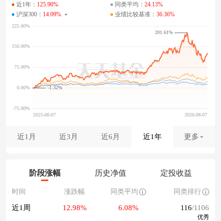
近1年：
125.90%
同类平均：
24.13%
沪深300：
14.09%
业绩比较基准：
36.36%
201.61%
-1.32%
近1月
近3月
近6月
近1年
更多
阶段涨幅
历史净值
定投收益
时间
涨跌幅
同类平均
同类排行
近1周
12.98%
6.08%
116
/1106
优秀