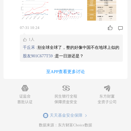
不代表基金表现） 隔夜，科技巨头强劲业绩表现
带动美股芯片板块全线爆发，其中某科技巨头涨超
15%，创2008年10月以来最大单日涨幅，费城半导
07-31 10:24
体指数涨超8%，终结日线5连跌。 消息面上，某
全球互联网龙头二季
1人
千丘禾
:
别全球全球了，整的好像中国不在地球上似的
股友901C677T59
:
是一日游还是？
至APP查看更多讨论
天天基金安全保障
数据来源：东方财富Choice数据