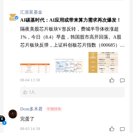
汇添富基金
AI碳基时代：AI应用或带来算力需求再次爆发！
隔夜美股芯片板块V形反转，费城半导体收涨超
1%，今日（8.4）早盘，韩国股市高开回落。A股
芯片板块反弹，上证科创板芯片指数（000685）盘
中一度涨超5%。（数据来源：choice，指数过往表
现不预示未来，不代表基金表现） 当前，AI军备
竞赛依旧如火如荼，某电商巨头正式发布新一代基
座大模型Qwen3.8，总参数量达2.4万亿，在编程与
08-04 13:59
专业办公能力上实现显著提升。据权威三方榜单A
1人
rena， Qwen
Dom多木君
中期持有
完蛋了
08-03 14:59