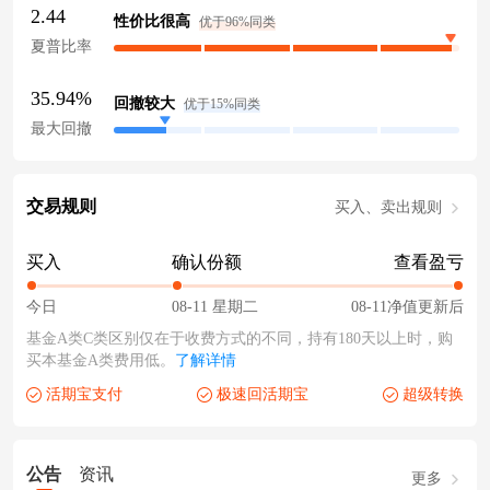
2.44
性价比很高
优于96%同类
夏普比率
35.94%
回撤较大
优于15%同类
最大回撤
交易规则
买入、卖出规则
买入
确认份额
查看盈亏
今日
08-11 星期二
08-11净值更新后
基金A类C类区别仅在于收费方式的不同，持有180天以上时，购
买本基金A类费用低。
了解详情
活期宝支付
极速回活期宝
超级转换
公告
资讯
更多