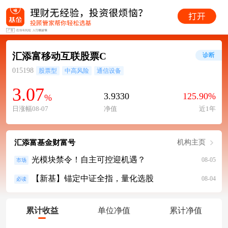
汇添富移动互联股票C
诊断
015198
股票型
中高风险
通信设备
3.07
3.9330
125.90%
%
日涨幅08-07
净值
近1年
汇添富基金财富号
机构主页
光模块禁令！自主可控迎机遇？
08-05
市场
【新基】锚定中证全指，量化选股
08-04
必读
累计收益
单位净值
累计净值