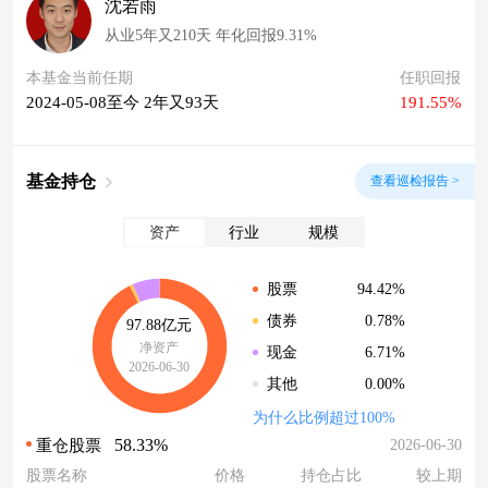
沈若雨
从业5年又210天 年化回报9.31%
本基金当前任期
任职回报
2024-05-08至今 2年又93天
191.55%
基金持仓
查看巡检报告 >
资产
行业
规模
94.42%
股票
0.78%
债券
97.88亿元
净资产
6.71%
现金
2026-06-30
0.00%
其他
为什么比例超过100%
58.33%
2026-06-30
重仓股票
股票名称
价格
持仓占比
较上期