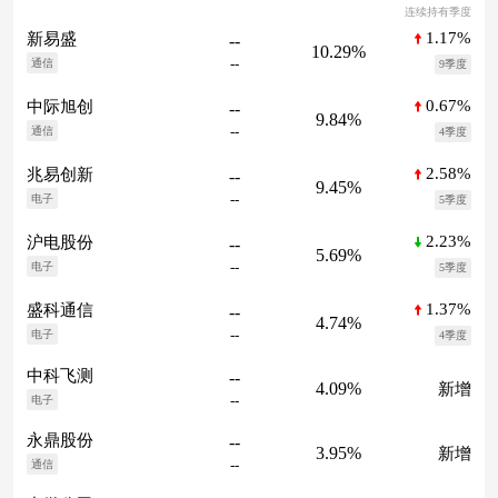
连续持有季度
1.17%
新易盛
--
10.29%
--
通信
9季度
0.67%
中际旭创
--
9.84%
--
通信
4季度
2.58%
兆易创新
--
9.45%
--
电子
5季度
2.23%
沪电股份
--
5.69%
--
电子
5季度
1.37%
盛科通信
--
4.74%
--
电子
4季度
中科飞测
--
4.09%
新增
--
电子
永鼎股份
--
3.95%
新增
--
通信