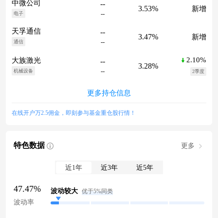
中微公司
--
3.53%
新增
--
电子
天孚通信
--
3.47%
新增
--
通信
2.10%
大族激光
--
3.28%
--
机械设备
2季度
更多持仓信息
在线开户万2.5佣金，即刻参与基金重仓股行情！
特色数据
更多
近1年
近3年
近5年
47.47%
波动较大
优于5%同类
波动率