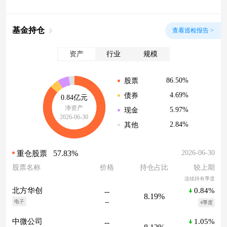
基金持仓
查看巡检报告 >
资产
行业
规模
86.50%
股票
4.69%
债券
0.84亿元
净资产
5.97%
现金
2026-06-30
2.84%
其他
57.83%
2026-06-30
重仓股票
股票名称
价格
持仓占比
较上期
连续持有季度
0.84%
北方华创
--
8.19%
--
电子
4季度
1.05%
中微公司
--