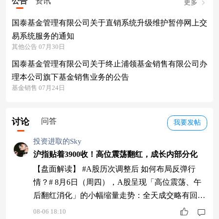
公告
资讯
更多
国泰基金管理有限公司关于直销系统升级维护暂停网上交
易系统服务的通知
其他公告 07月30日
国泰基金管理有限公司关于终止浦领基金销售有限公司办
理本公司旗下基金销售业务的公告
基金销售 07月24日
讨论
问答
我要发帖
投资进取的Sky
沪指贴着3900收！高位震荡翻红，成长内部分化
【盘面解读】 #A股历次调整后 如何布局反弹行
情？# 8月6日（周四），A股呈现「高位震荡、午
后翻红消化」的小幅缩量走势：全天成交略有回
落，跷跷板依旧——沪指+0.57% 收报3900.35点 主
08-06 18:10