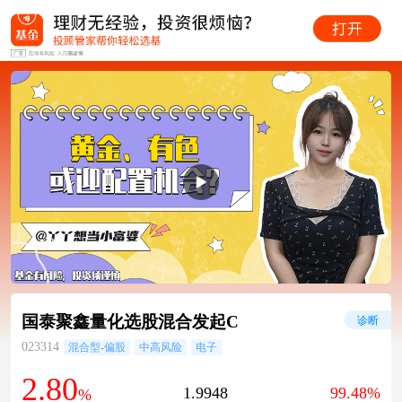
国泰聚鑫量化选股混合发起C
诊断
023314
混合型-偏股
中高风险
电子
2.80
1.9948
99.48%
%