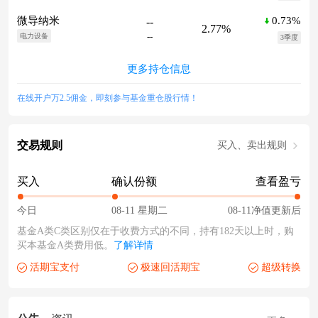
0.73%
微导纳米
--
2.77%
--
电力设备
3季度
更多持仓信息
在线开户万2.5佣金，即刻参与基金重仓股行情！
交易规则
买入、卖出规则
买入
确认份额
查看盈亏
今日
08-11 星期二
08-11净值更新后
基金A类C类区别仅在于收费方式的不同，持有182天以上时，购
买本基金A类费用低。
了解详情
活期宝支付
极速回活期宝
超级转换