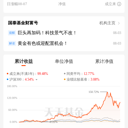
日涨幅08-07
净值
成立来
国泰基金财富号
机构主页
巨头再加码！科技景气不改！
08-03
提醒
黄金有色或迎配置机会！
08-03
解读
累计收益
单位净值
累计净值
成立来(不满1年)：
99.48%
同类平均：
12.77%
沪深300：
4.54%
业绩比较基准：
3.08%
150.72%
-0.22%