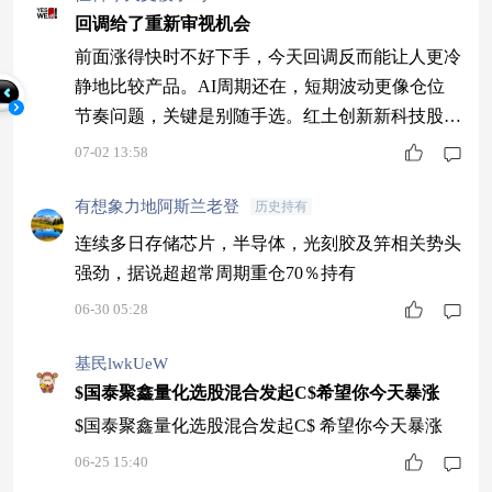
位，有效控制回撤。最后，嘉宾建议投资者选择基
回调给了重新审视机会
金分散投资，注重资产配置平衡，低波资产与高弹
前面涨得快时不好下手，今天回调反而能让人更冷
性资产结合，适合稳健型投资者。 1 国泰
静地比较产品。AI周期还在，短期波动更像仓位
节奏问题，关键是别随手选。红土创新新科技股票
A(006265)近一年最大回撤约19.57%，近一年收益3
07-02 13:58
21.78%，弹性和控制力都能拿出来认真看。
有想象力地阿斯兰老登
历史持有
连续多日存储芯片，半导体，光刻胶及笄相关势头
强劲，据说超超常周期重仓70％持有
06-30 05:28
基民lwkUeW
$国泰聚鑫量化选股混合发起C$希望你今天暴涨
$国泰聚鑫量化选股混合发起C$ 希望你今天暴涨
06-25 15:40