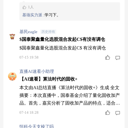
板相对抗跌，深证−0.24%、创业板−0.55% 回落，
1人
科创50+0.45% 小幅收红，北证50+0.31% 跟涨。昨
基场实力派
:
学习下。
日放量突破后，今日转入压力消化，成长内部分
化。上证开于3864.27点（落在第一支撑上
基民eagle
历史持有
$国泰聚鑫量化选股混合发起C$有没有调仓
$国泰聚鑫量化选股混合发起C$ 有没有调仓
07-15 19:58
直播AI速看小助理
【AI速看】算法时代的固收+
本文由AI总结直播《算法时代的固收+》生成 全文
摘要：本次直播中，国泰基金介绍了量化固收加产
品。首先，嘉宾分析了固收加产品的特点，适合中
长期配置，债券资产占比超80%以控制回撤。其
07-14 18:28
次，量化策略通过多因子模型覆盖不同市场风格，
分散风险。此外，CPPI和TIPP策略动态调整仓
恒科今天支棱了吗