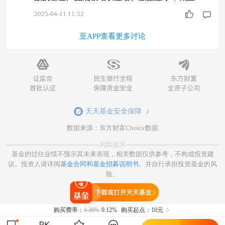
年末，与中证A500指数挂钩的基金规模合计超270
2025-04-11 11:52
0亿元。（数据来源：Wind，截至2024.12.31） 当
至APP查看更多讨论
前市场背景下，聚焦核心资产的中证A500优势或
更加凸显，吸引众多机构和投资者争相布局。中银
基金顺势而为，推出中银中证A500指数增强基金
（A类：0236
天天基金安全保障
数据来源：东方财富Choice数据
风险提示
基金的过往业绩不预示其未来表现，相关数据仅供参考，不构成投资建
议。投资人请详阅
基金合同和基金招募说明书
。并自行承担投资基金的风
险。
打开天天基金
购买费率：
1.20%
0.12%
购买起点：10元