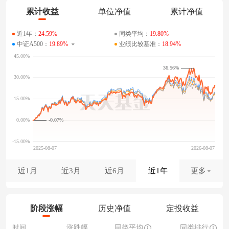
累计收益
单位净值
累计净值
近1年：
24.59%
同类平均：
19.80%
中证A500：
19.89%
业绩比较基准：
18.94%
36.56%
-0.07%
近1月
近3月
近6月
近1年
更多
阶段涨幅
历史净值
定投收益
时间
涨跌幅
同类平均
同类排行