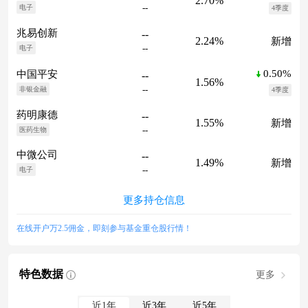
2.70%
--
电子
4季度
兆易创新
--
2.24%
新增
--
电子
0.50%
中国平安
--
1.56%
--
非银金融
4季度
药明康德
--
1.55%
新增
--
医药生物
中微公司
--
1.49%
新增
--
电子
更多持仓信息
在线开户万2.5佣金，即刻参与基金重仓股行情！
特色数据
更多
近1年
近3年
近5年