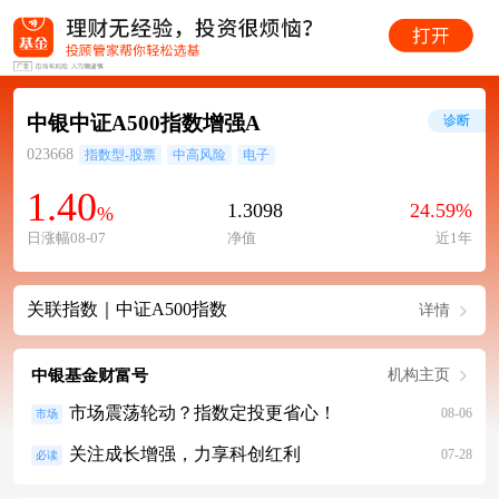
中银中证A500指数增强A
诊断
023668
指数型-股票
中高风险
电子
1.40
1.3098
24.59%
%
日涨幅08-07
净值
近1年
关联指数｜中证A500指数
详情
中银基金财富号
机构主页
市场震荡轮动？指数定投更省心！
08-06
市场
关注成长增强，力享科创红利
07-28
必读