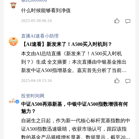
基民mooR0d
什么时候能够看到净值
2025-05-30 06:24
直播AI速看小助理
【AI速看】新发来了！A500买入时机到？
本文由AI总结直播《新发来了！A500买入时机
到？》生成 全文摘要：本次直播由中银基金推出
新发中证A500指增基金。嘉宾首先分析了当前权
益市场的波动及特朗普关税政策对全球市场的影
2025-04-18 15:34
响，指出A股处于低位，中证A500指数估值较低，
可能提供投资机会。随后，嘉宾介绍了中证500指
投资时间网
数的特点，强调其行业覆盖广泛，代表中国经济转
中证A500再添新基，中银中证A500指数增强有何
魅力？
型升级趋势。中证A500指数更注重细分行业龙
头，符合长期经济增长趋势，并引入ESG筛
自诞生之日起，作为新一代核心标杆宽基指数的中
证A500指数迅速吸睛，收获市场认可，跟踪该指
数的基金产品规模增长显著。数据显示，截至2024