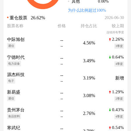
0.00%
其他
为什么比例超过100%
26.62%
2026-06-30
重仓股票
股票名称
价格
持仓占比
较上期
连续持有季度
2.26%
中际旭创
--
4.56%
--
通信
3季度
0.64%
宁德时代
--
3.49%
--
电力设备
4季度
源杰科技
--
3.19%
新增
--
电子
1.29%
新易盛
--
3.08%
--
通信
2季度
0.43%
贵州茅台
--
2.76%
--
食品饮料
4季度
0.54%
寒武纪
--