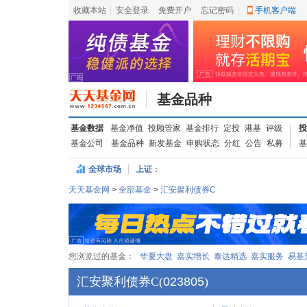
收藏本站
|
安全登录
|
免费开户
忘记密码
|
手机客户端
基金品种
基金数据
基金净值
投顾管家
基金排行
定投
港基
评级
投
基金公司
基金品种
新发基金
申购状态
分红
公告
私募
基
全球市场
上证
：
天天基金网
>
全部基金
>
汇安聚利债券C
您浏览过的基金：
华夏大盘
嘉实增长
泰达精选
嘉实服务
易基
汇安聚利债券C
(
023805
)