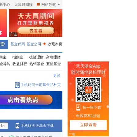
助中心
无障碍阅读
|
网站导航
|
基金代码
基金公司
★
收藏本页
期宝
指数宝
稳健理财
高端理财
金导购
收益排行
热销基金
五星基金
更多
手机访问当前基金品种页
对比
手机版天天基金下载