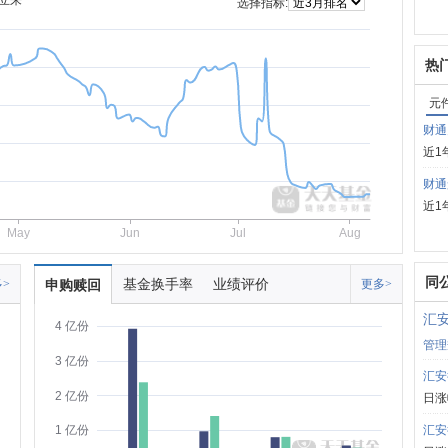
立来
选择指标:
热
元
财通
近1
财通
近1
May
Jun
Jul
Aug
同
基金换手率
业绩评价
>
申购赎回
更多>
汇
4 亿份
管理
3 亿份
汇安
2 亿份
日涨
汇安
1 亿份