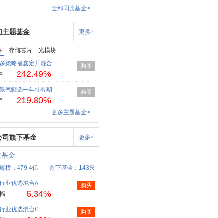
全部同类基金>
门主题基金
更多>
件
存储芯片
光模块
多策略福鑫定开混合
购买
242.49%
年
景气甄选一年持有期
购买
219.80%
年
更多主题基金>
公司旗下基金
更多>
安基金
规模：479.4亿
旗下基金：143只
行业优选混合A
购买
6.34%
幅
行业优选混合C
购买