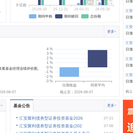
日涨
0 亿份
25-09-30
25-12-31
26-03-31
26-06-30
汇安
期间申购
期间赎回
总份额
日涨
汇安
更多>
日涨
汇安
4 %
日涨
3 %
2 %
汇安
1 %
日涨
0 %
可查看基金经理业绩评价图。
-1 %
汇安
-2 %
-3 %
日涨
任期收益
同类平均
截止:
6-08-07
截止至：2026-08-07
>
基金公告
更多>
汇安聚利债券型证券投资基金2026
07-21
汇安聚利债券型证券投资基金(202
07-06