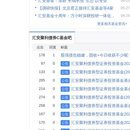
汇安基金：深耕“长钱长投”生态 以专业
06-25
【调研快报】北京君正接待汇安基金等4家
05-27
汇安基金十周年：万小时深耕投研一体化，
04-24
更多相关基金资讯>
汇安聚利债券C基金吧
点击
回复
标题
股强债也稳健，固收+今日收获不少呢
178
1
汇安聚利债券型证券投资基金20
97
0
公告
汇安聚利债券型证券投资基金(20
133
0
公告
汇安聚利债券型证券投资基金基金
205
0
公告
汇安聚利债券型证券投资基金基
214
0
公告
汇安聚利债券型证券投资基金(20
274
0
公告
汇安聚利债券型证券投资基金基金
258
0
公告
汇安聚利债券型证券投资基金20
167
0
公告
汇安聚利债券型证券投资基金20
170
0
公告