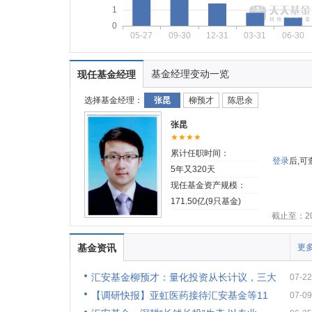
1
0
05-27
09-30
12-31
03-31
06-30
基金经理变动一览
现任基金经理
选择基金经理：
张昆
柳预才
陈思余
张昆
★★★★
累计任职时间：
登录
后,
5年又320天
现任基金资产规模：
171.50亿(9只基金)
截止至：202
基金资讯
更多
汇安基金柳预才：量化投资从长计议，三大
07-22
【调研快报】亚虹医药接待汇安基金等11
07-09