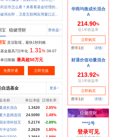
药后市怎么看？来看看基金经理的...
破局在即，卫星互联网应用窗口正...
期宝
稳健理财
查收益>
期宝
灵活取现，最快1秒到账
1.31
%
基金最高7日年化
08-07
最高超50万元
取单日限额
免费开通
立即充值
的自选基金
更多>
金名称
单位净值
日增长率
夏成长混合
1.3420
2.05%
夏大盘精选混
24.5090
1.49%
国全球科技互
5.2174
-2.89%
方中证500
2.2629
1.85%