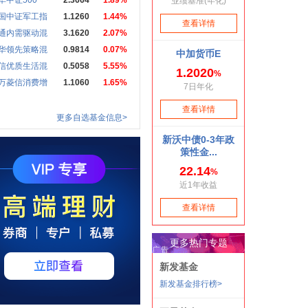
华中证500
2.3664
1.89%
国中证军工指
1.1260
1.44%
通内需驱动混
3.1620
2.07%
华领先策略混
0.9814
0.07%
信优质生活混
0.5058
5.55%
万菱信消费增
1.1060
1.65%
更多自选基金信息>