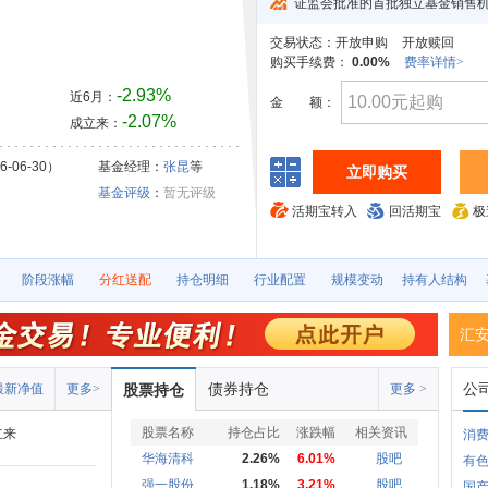
证监会批准的首批独立基金销售
交易状态：
开放申购
开放赎回
购买手续费：
0.00%
费率详情>
-2.93%
近6月：
金
额：
-2.07%
成立来：
-06-30）
基金经理：
张昆
等
立即购买
基金评级
：
暂无评级
活期宝转入
回活期宝
极
阶段涨幅
分红送配
持仓明细
行业配置
规模变动
持有人结构
汇
债券持仓
公
最新净值
更多>
股票持仓
更多 >
股票名称
持仓占比
涨跌幅
相关资讯
立来
消
华海清科
2.26%
6.01%
股吧
有
强一股份
1.18%
3.21%
股吧
国产