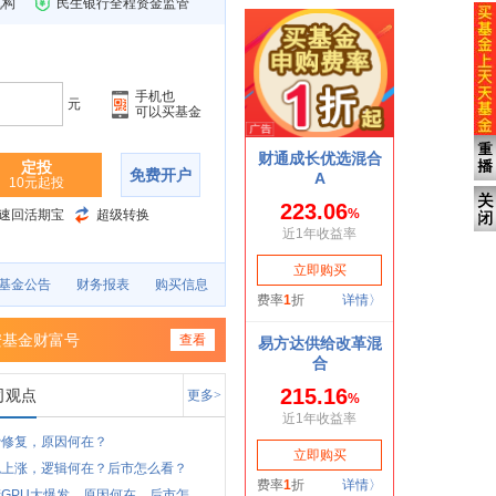
机构
民生银行全程资金监管
手机也
元
可以买基金
定投
免费开户
10元起投
速回活期宝
超级转换
基金公告
财务报表
购买信息
安基金财富号
查看
司观点
更多>
费修复，原因何在？
色上涨，逻辑何在？后市怎么看？
GPU大爆发，原因何在，后市怎...