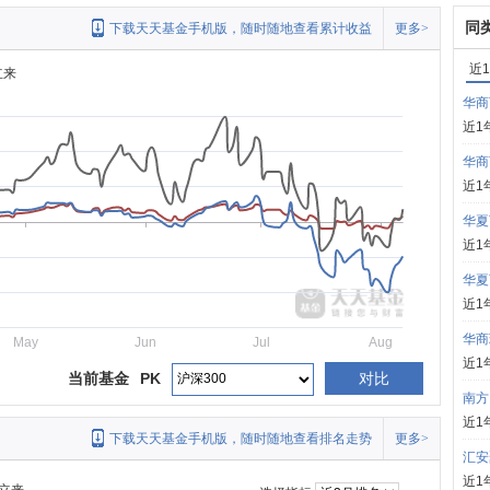
同
下载天天基金手机版，随时随地查看累计收益
更多>
近
立来
华商
近1
华商
近1
华夏
近1
华夏
近1
华商
May
Jun
Jul
Aug
近1
当前基金
PK
对比
南方
近1
下载天天基金手机版，随时随地查看排名走势
更多>
汇安
近1