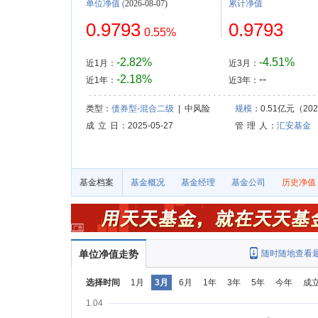
单位净值
(
2026-08-07)
累计净值
0.9793
0.9793
0.55%
-2.82%
-4.51%
近1月：
近3月：
-2.18%
--
近1年：
近3年：
类型：
债券型-混合二级
| 中风险
规模
：0.51亿元（2026
成 立 日
：2025-05-27
管 理 人
：
汇安基金
基金档案
基金概况
基金经理
基金公司
历史净值
单位净值走势
随时随地查看
选择时间
1月
3月
6月
1年
3年
5年
今年
成
1.04