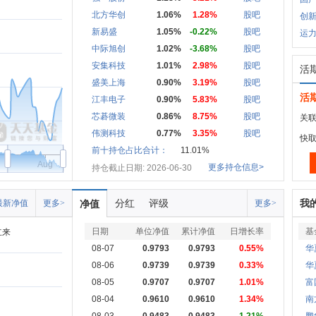
北方华创
1.06%
1.28%
股吧
创新
新易盛
1.05%
-0.22%
股吧
运力
中际旭创
1.02%
-3.68%
股吧
安集科技
1.01%
2.98%
股吧
活
盛美上海
0.90%
3.19%
股吧
活
江丰电子
0.90%
5.83%
股吧
芯碁微装
0.86%
8.75%
股吧
关联
伟测科技
0.77%
3.35%
股吧
快
前十持仓占比合计：
11.01%
Aug
更多持仓信息>
持仓截止日期: 2026-06-30
分红
评级
我
最新净值
更多>
净值
更多>
日期
单位净值
累计净值
日增长率
基
立来
08-07
0.9793
0.9793
0.55%
华
08-06
0.9739
0.9739
0.33%
华
08-05
0.9707
0.9707
1.01%
富
08-04
0.9610
0.9610
1.34%
南