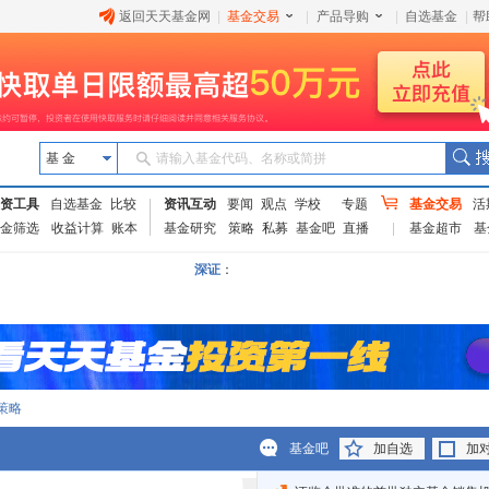
返回天天基金网
|
基金交易
|
产品导购
|
自选基金
|
帮
基 金
请输入基金代码、名称或简拼
资工具
自选基金
比较
资讯互动
要闻
观点
学校
专题
基金交易
活
金筛选
收益计算
账本
基金研究
策略
私募
基金吧
直播
基金超市
基
深证
：
策略
基金吧
加自选
加