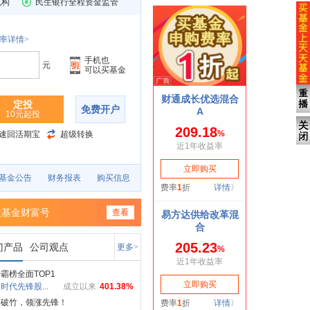
机构
民生银行全程资金监管
率详情>
手机也
元
可以买基金
定投
免费开户
10元起投
速回活期宝
超级转换
基金公告
财务报表
购买信息
欧基金财富号
查看
门产品
公司观点
更多>
霸榜全面TOP1
时代先锋股...
成立以来
401.38%
如破竹，领涨先锋！