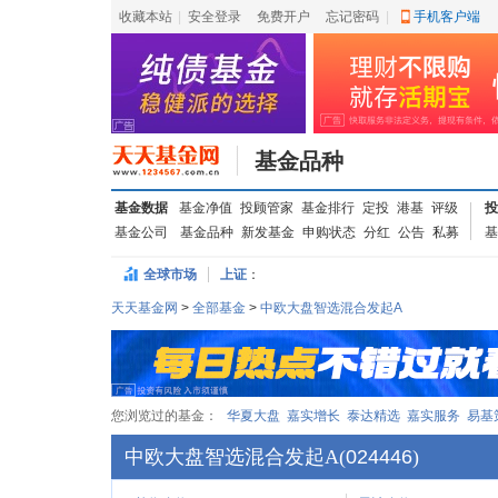
收藏本站
|
安全登录
|
免费开户
忘记密码
|
手机客户端
基金品种
基金数据
基金净值
投顾管家
基金排行
定投
港基
评级
投
基金公司
基金品种
新发基金
申购状态
分红
公告
私募
基
全球市场
上证
：
天天基金网
>
全部基金
>
中欧大盘智选混合发起A
您浏览过的基金：
华夏大盘
嘉实增长
泰达精选
嘉实服务
易基
中欧大盘智选混合发起A
(
024446
)