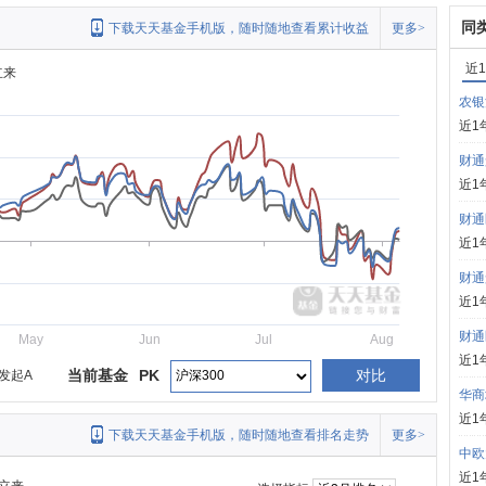
同
下载天天基金手机版，随时随地查看累计收益
更多>
近
立来
农银
近1
财通
近1
财通
近1
财通
近1
财通
May
Jun
Jul
Aug
近1
当前基金
PK
对比
发起A
华商
近1
下载天天基金手机版，随时随地查看排名走势
更多>
中欧
近1