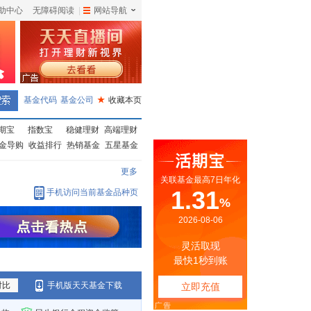
助中心
无障碍阅读
|
网站导航
|
基金代码
基金公司
★
收藏本页
期宝
指数宝
稳健理财
高端理财
金导购
收益排行
热销基金
五星基金
更多
手机访问当前基金品种页
对比
手机版天天基金下载