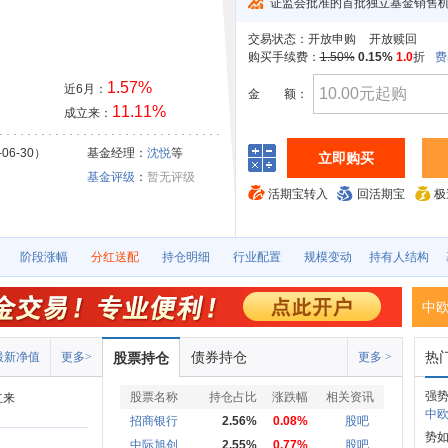
证监会批准的首批独立基金销售
交易状态：
开放申购
开放赎回
购买手续费：
1.50%
0.15%
1.0
折
费
1.57%
近6月：
金
额：
11.11%
成立来：
06-30）
基金经理：
沈悦
等
立即购买
基金评级
：
暂无评级
活期宝转入
回活期宝
极
阶段涨幅
分红送配
持仓明细
行业配置
规模变动
持有人结构
中
债券持仓
热
最新净值
更多>
股票持仓
更多 >
强势
股票名称
持仓占比
涨跌幅
相关资讯
立来
中欧
招商银行
2.56%
0.08%
股吧
势
中际旭创
2.55%
0.77%
股吧