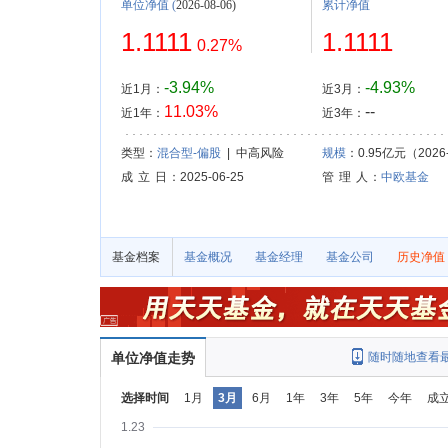
单位净值
(
2026-08-06)
累计净值
1.1111
1.1111
0.27%
-3.94%
-4.93%
近1月：
近3月：
11.03%
--
近1年：
近3年：
类型：
混合型-偏股
| 中高风险
规模
：0.95亿元（2026-
成 立 日
：2025-06-25
管 理 人
：
中欧基金
基金档案
基金概况
基金经理
基金公司
历史净值
单位净值走势
随时随地查看
选择时间
1月
3月
6月
1年
3年
5年
今年
成
1.23