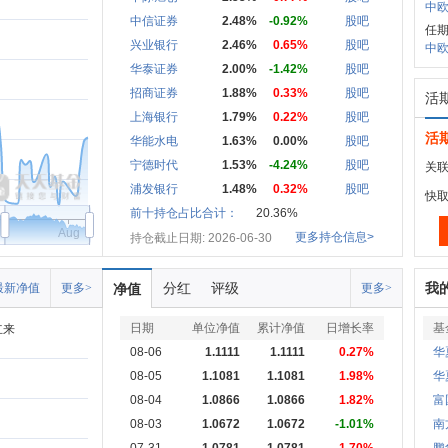
中欧
中信证券
2.48%
-0.92%
股吧
任
兴业银行
2.46%
0.65%
股吧
中欧
华泰证券
2.00%
-1.42%
股吧
招商证券
1.88%
0.33%
股吧
活
上海银行
1.79%
0.22%
股吧
活
华能水电
1.63%
0.00%
股吧
宁德时代
1.53%
-4.24%
股吧
关联
浦发银行
1.48%
0.32%
股吧
快
前十持仓占比合计：
20.36%
Aug
更多持仓信息>
持仓截止日期: 2026-06-30
分红
评级
我
最新净值
更多>
净值
更多>
日期
单位净值
累计净值
日增长率
基
立来
08-06
1.1111
1.1111
0.27%
华
08-05
1.1081
1.1081
1.98%
华
08-04
1.0866
1.0866
1.82%
富
08-03
1.0672
1.0672
-1.01%
南