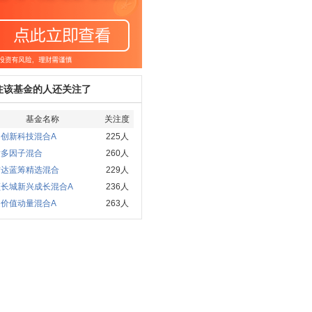
注该基金的人还关注了
基金名称
关注度
国创新科技混合A
225人
发多因子混合
260人
方达蓝筹精选混合
229人
顺长城新兴成长混合A
236人
通价值动量混合A
263人