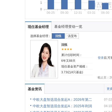
1
0
06-25
09-30
12-31
03-31
06-30
基金经理变动一览
现任基金经理
选择基金经理：
沈悦
汤旻玮
沈悦
★★★★
累计任职时间：
登录
后,
6年又88天
现任基金资产规模：
3.73亿(4只基金)
截止至：202
基金资讯
更多
中欧大盘智选混合发起A：2026年第二
07-22
中欧大盘智选混合发起A：2025年利润
04-10