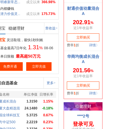
明睿新常态...
成立以来
366.98%
期内都赚钱
潜力价值灵...
成立以来
175.73%
期宝
稳健理财
查收益>
期宝
灵活取现，最快1秒到账
1.31
%
基金最高7日年化
08-06
最高超50万元
取单日限额
免费开通
立即充值
的自选基金
更多>
金名称
单位净值
日增长率
夏成长混合
1.3150
1.15%
夏大盘精选混
24.1480
-0.18%
国全球科技互
5.3725
0.67%
方中证500
2.2219
0.23%