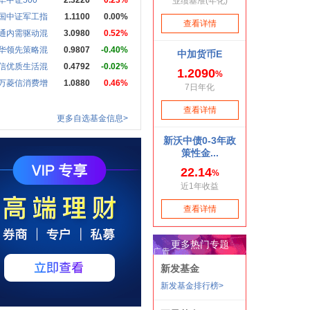
华中证500
2.3226
0.23%
国中证军工指
1.1100
0.00%
通内需驱动混
3.0980
0.52%
华领先策略混
0.9807
-0.40%
信优质生活混
0.4792
-0.02%
万菱信消费增
1.0880
0.46%
更多自选基金信息>