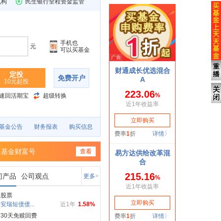
机构
民生银行全程资金监管
手机也
元
可以买基金
定投
免费开户
10元起投
速回活期宝
超级转换
基金公告
财务报表
购买信息
通基金财富号
查看
门产品
公司观点
更多>
投股票
安瑞短债债...
近1年
1.58%
30天免赎回费