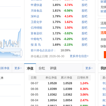
财通
申通快递
1.85%
4.74%
股吧
无
天味食品
1.81%
-0.56%
股吧
财通
深科达
1.79%
4.14%
股吧
卫星化学
1.75%
1.62%
股吧
活
亿纬锂能
1.75%
1.50%
股吧
活
富春染织
1.72%
-3.02%
股吧
中熔电气
1.72%
-0.20%
股吧
关联
报 喜 鸟
1.69%
-2.15%
股吧
快
前十持仓占比合计：
18.09%
Aug
更多持仓信息>
持仓截止日期: 2026-06-30
分红
评级
我
最新净值
更多>
净值
更多>
日期
单位净值
累计净值
日增长率
基
立来
08-07
1.0528
1.0528
1.24%
华
08-06
1.0399
1.0399
0.36%
华
08-05
1.0362
1.0362
3.06%
富
08-04
1.0054
1.0054
2.47%
南