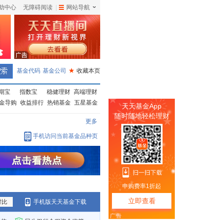
助中心
无障碍阅读
|
网站导航
|
基金代码
基金公司
★
收藏本页
期宝
指数宝
稳健理财
高端理财
金导购
收益排行
热销基金
五星基金
更多
手机访问当前基金品种页
对比
手机版天天基金下载