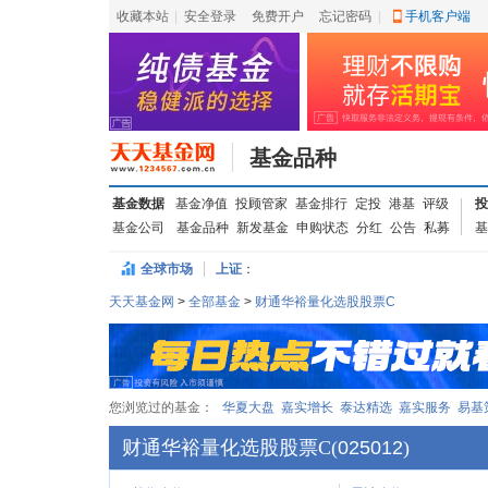
收藏本站
|
安全登录
|
免费开户
忘记密码
|
手机客户端
基金品种
基金数据
基金净值
投顾管家
基金排行
定投
港基
评级
投
基金公司
基金品种
新发基金
申购状态
分红
公告
私募
基
全球市场
上证
：
天天基金网
>
全部基金
>
财通华裕量化选股股票C
您浏览过的基金：
华夏大盘
嘉实增长
泰达精选
嘉实服务
易基
财通华裕量化选股股票C
(
025012
)