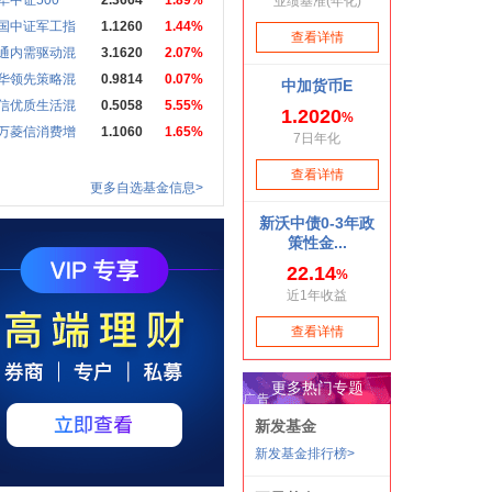
华中证500
2.3664
1.89%
国中证军工指
1.1260
1.44%
通内需驱动混
3.1620
2.07%
华领先策略混
0.9814
0.07%
信优质生活混
0.5058
5.55%
万菱信消费增
1.1060
1.65%
更多自选基金信息>