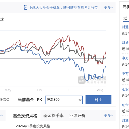
同
下载天天基金手机版，随时随地查看累计收益
更多>
近
立来
财通
近1
财通
近1
申万
近1
申万
近1
汇安
May
Jun
Jul
Aug
近1
当前基金
PK
对比
股票C
创金
近1
基金换手率
业绩评价
>
基金投资风格
更多>
财通
2026年2季度投资风格
近1