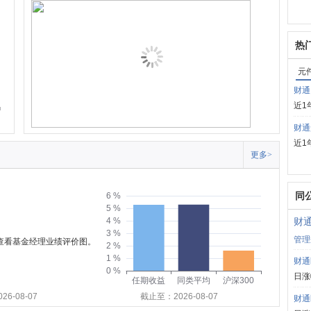
热
元
财通
近1
财通
近1
更多>
同
6 %
5 %
4 %
财
3 %
管理
可查看基金经理业绩评价图。
2 %
1 %
财通
0 %
日涨
任期收益
同类平均
沪深300
6-08-07
截止至：2026-08-07
财通