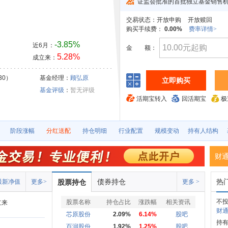
证监会批准的首批独立基金销售
交易状态：
开放申购
开放赎回
购买手续费：
0.00%
费率详情>
-3.85%
近6月：
金
额：
5.28%
成立来：
30）
基金经理：
顾弘原
立即购买
基金评级
：
暂无评级
活期宝转入
回活期宝
极
阶段涨幅
分红送配
持仓明细
行业配置
规模变动
持有人结构
财
债券持仓
热
最新净值
更多>
股票持仓
更多 >
不
股票名称
持仓占比
涨跌幅
相关资讯
立来
财通
芯原股份
2.09%
6.14%
股吧
持有
百润股份
1.92%
1.25%
股吧