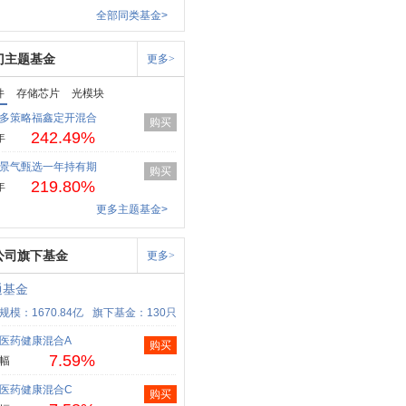
全部同类基金>
门主题基金
更多>
件
存储芯片
光模块
多策略福鑫定开混合
购买
242.49%
年
景气甄选一年持有期
购买
219.80%
年
更多主题基金>
公司旗下基金
更多>
通基金
规模：1670.84亿
旗下基金：130只
医药健康混合A
购买
7.59%
幅
医药健康混合C
购买