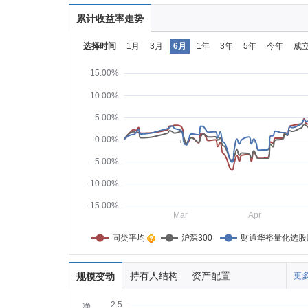
累计收益率走势
选择时间
1月
3月
6月
1年
3年
5年
今年
成
15.00%
10.00%
5.00%
0.00%
-5.00%
-10.00%
-15.00%
Mar
Apr
同类平均    
沪深300
财通华裕量化选股
持有人结构
资产配置
规模变动
更多
2.5
净