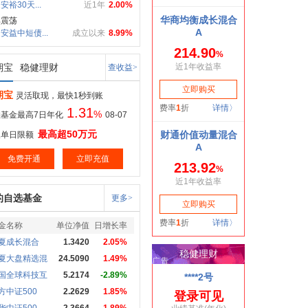
安裕30天...
近1年
2.00%
惧震荡
安益中短债...
成立以来
8.99%
期宝
稳健理财
查收益>
期宝
灵活取现，最快1秒到账
1.31
%
基金最高7日年化
08-07
最高超50万元
取单日限额
免费开通
立即充值
的自选基金
更多>
金名称
单位净值
日增长率
夏成长混合
1.3420
2.05%
夏大盘精选混
24.5090
1.49%
国全球科技互
5.2174
-2.89%
方中证500
2.2629
1.85%