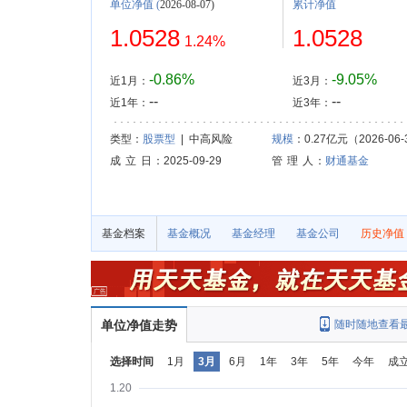
单位净值
(
2026-08-07)
累计净值
1.0528
1.0528
1.24%
-0.86%
-9.05%
近1月：
近3月：
--
--
近1年：
近3年：
类型：
股票型
| 中高风险
规模
：0.27亿元（2026-06-
成 立 日
：2025-09-29
管 理 人
：
财通基金
基金档案
基金概况
基金经理
基金公司
历史净值
单位净值走势
随时随地查看
选择时间
1月
3月
6月
1年
3年
5年
今年
成
1.20