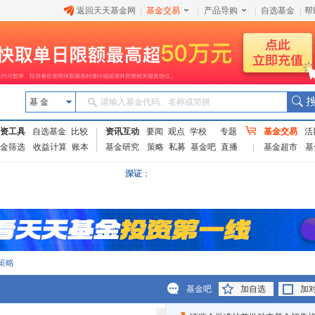
返回天天基金网
|
基金交易
|
产品导购
|
自选基金
|
帮
基 金
请输入基金代码、名称或简拼
资工具
自选基金
比较
资讯互动
要闻
观点
学校
专题
基金交易
活
金筛选
收益计算
账本
基金研究
策略
私募
基金吧
直播
基金超市
基
深证
：
策略
基金吧
加自选
加