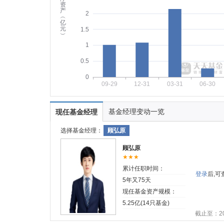
资
产
2
︵
亿
元
1.5
︶
1
0.5
0
09-29
12-31
03-31
06-30
基金经理变动一览
现任基金经理
选择基金经理：
顾弘原
顾弘原
★★★
累计任职时间：
登录
后,
5年又75天
现任基金资产规模：
5.25亿(14只基金)
截止至：202