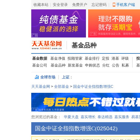
收藏本站
|
安全登录
|
免费开户
忘记密码
|
手机客户端
基金品种
基金数据
基金净值
投顾管家
基金排行
定投
港基
评级
投
基金公司
基金品种
新发基金
申购状态
分红
公告
私募
基
全球市场
上证
：
天天基金网
>
全部基金
>
国金中证全指指数增强C
您浏览过的基金：
华夏大盘
嘉实增长
泰达精选
嘉实服务
易基
国金中证全指指数增强C
(
025042
)