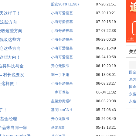
股友90Y9T11987
07-20 21:51
今天这样干！
小海哥爱投基
07-20 19:21
仓这些方向
小海哥爱投基
07-20 15:19
低吸这些方向
小海哥爱投基
07-07 22:38
我低吸这些方
小海哥爱投基
06-29 00:26
加仓这些方向
小海哥爱投基
06-25 15:49
关
加这些方向！
小海哥爱投基
06-24 19:58
位将科技与金
开心无限涨
06-19 20:19
国
→村长说要发
刘一手不露
06-18 08:01
易
天这样做！
小海哥爱投基
06-08 23:27
国
一库哥养基
06-04 11:32
永
韭菜炒黄鳝8
06-03 20:08
永
了！
基民LsxCNH
05-27 06:43
其基金经理
开心无限涨
05-26 08:40
产品来自同一家
基尔摩斯
05-18 13:21