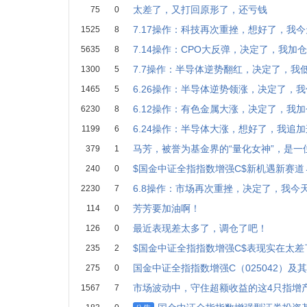
太差了，又打回原形了，还亏钱
75
0
7.17操作：科技再次重挫，想好了，我
1525
8
7.14操作：CPO大反弹，决定了，我加
5635
8
7.7操作：半导体逆势翻红，决定了，我
1300
5
6.26操作：半导体逆势领涨，决定了，
1465
5
6.12操作：有色金属大涨，决定了，我
6230
8
6.24操作：半导体大涨，想好了，我追
1199
6
马芳，被誉为基金界的“量化女神”，是一
379
1
$国金中证全指指数增强C$新机遇新赛道
240
0
6.8操作：市场再次重挫，决定了，我今
2230
7
芳芳要加油啊！
114
0
最近表现差太多了，调仓了吧！
126
0
$国金中证全指指数增强C$表现实在太差
235
2
国金中证全指指数增强C（025042）及
275
0
市场波动中，守住超额收益的这4只指增
1567
7