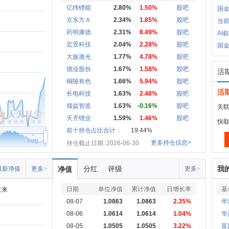
亿纬锂能
2.80%
1.50%
股吧
国金
京东方Ａ
2.34%
1.85%
股吧
当
药明康德
2.31%
8.49%
股吧
AI
宏景科技
2.04%
2.28%
股吧
国金
大族激光
1.77%
4.78%
股吧
德业股份
1.67%
1.58%
股吧
活
铜陵有色
1.66%
5.94%
股吧
活
长电科技
1.63%
2.48%
股吧
领益智造
1.63%
-0.16%
股吧
关联
天齐锂业
1.59%
1.46%
股吧
快
前十持仓占比合计：
19.44%
Aug
更多持仓信息>
持仓截止日期: 2026-06-30
分红
评级
我
最新净值
更多>
净值
更多>
日期
单位净值
累计净值
日增长率
基
立来
08-07
1.0863
1.0863
2.35%
华
08-06
1.0614
1.0614
1.04%
华
08-05
1.0505
1.0505
3.22%
富