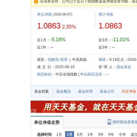
应业务安排，公司已于近日下线指数基金净值估算功能，请
单位净值
(
2026-08-07)
累计净值
1.0863
1.0863
2.35%
-5.18%
-11.01%
近1月：
近3月：
--
--
近1年：
近3年：
类型：
指数型-股票
| 中高风险
规模
：6.19亿元（2026-
成 立 日
：2025-09-16
管 理 人
：
国金基金
跟踪标的：
中证全指指数 |
年化跟踪误差：
--
基金档案
基金概况
基金经理
基金公司
历史净值
单位净值走势
随时随地查看
选择时间
1月
3月
6月
1年
3年
5年
今年
成