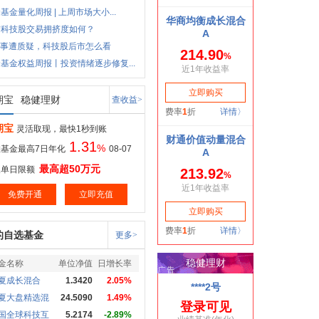
基金量化周报 | 上周市场大小...
前科技股交易拥挤度如何？
叙事遭质疑，科技股后市怎么看
基金权益周报丨投资情绪逐步修复...
期宝
稳健理财
查收益>
期宝
灵活取现，最快1秒到账
1.31
%
基金最高7日年化
08-07
最高超50万元
取单日限额
免费开通
立即充值
的自选基金
更多>
金名称
单位净值
日增长率
夏成长混合
1.3420
2.05%
夏大盘精选混
24.5090
1.49%
国全球科技互
5.2174
-2.89%