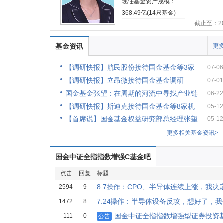
现任基金资产规模：
368.49亿(14只基金)
截止至：202
基金资讯
更多
【调研快报】航民股份接待国金基金等3家
07-06
【调研快报】立昂微接待国金基金调研
07-01
国金基金张望：在周期的河流中寻找产业链
06-22
【调研快报】斯迪克接待国金基金等8家机
05-12
【首席说】国金基金权益研究部总经理张望
05-12
更多相关基金资讯>
国金中证全指指数增强C基金吧
点击
回复
标题
8.7操作：CPO、半导体连续上涨，我决
2594
9
7.24操作：半导体设备反攻，想好了，
1472
8
国金中证全指指数增强型证券投资基金
111
0
公告