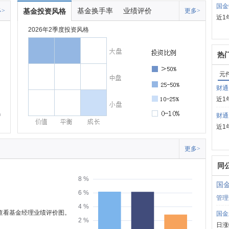
国金
基金换手率
业绩评价
>
基金投资风格
更多>
近1
2026年2季度投资风格
热
元
财通
近1
财通
近1
更多>
同
8 %
国
6 %
管理
4 %
可查看基金经理业绩评价图。
国金
2 %
日涨