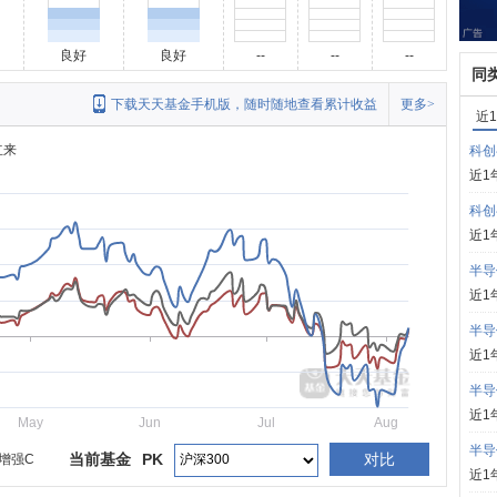
良好
良好
--
--
--
同
下载天天基金手机版，随时随地查看累计收益
更多>
近
立来
科创
近1
科创
近1
半导
近1
半导
近1
半导
近1
May
Jun
Jul
Aug
半导
当前基金
PK
对比
增强C
近1