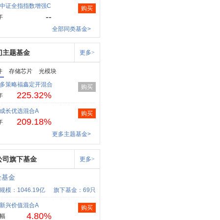
中证全指指数增强C
购买
--
年
全部同类基金>
门主题基金
更多>
件
存储芯片
光模块
多策略福鑫定开混合
购买
225.32%
年
成长优选混合A
购买
209.18%
年
更多主题基金>
公司旗下基金
更多>
金基金
规模：1046.19亿
旗下基金：69只
新兴价值混合A
购买
4.80%
幅