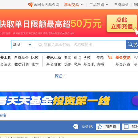
返回天天基金网
|
基金交易
|
产品导购
|
自选基金
|
帮
基 金
请输入基金代码、名称或简拼
资工具
自选基金
比较
资讯互动
要闻
观点
学校
专题
基金交易
活
金筛选
收益计算
账本
基金研究
策略
私募
基金吧
直播
基金超市
基
深证
：
策略
基金吧
加自选
加