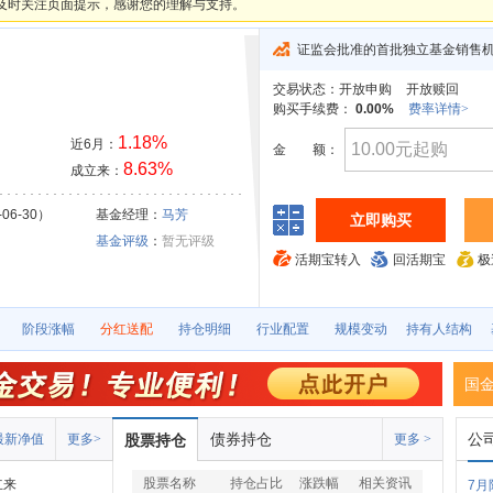
及时关注页面提示，感谢您的理解与支持。
证监会批准的首批独立基金销售
交易状态：
开放申购
开放赎回
购买手续费：
0.00%
费率详情>
1.18%
近6月：
金
额：
8.63%
成立来：
06-30）
基金经理：
马芳
立即购买
基金评级
：
暂无评级
活期宝转入
回活期宝
极
阶段涨幅
分红送配
持仓明细
行业配置
规模变动
持有人结构
国
债券持仓
公
最新净值
更多>
股票持仓
更多 >
股票名称
持仓占比
涨跌幅
相关资讯
立来
7月