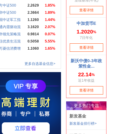
方中证500
2.2629
1.85%
华中证500
2.3664
1.89%
国中证军工指
1.1260
1.44%
通内需驱动混
3.1620
2.07%
华领先策略混
0.9814
0.07%
信优质生活混
0.5058
5.55%
万菱信消费增
1.1060
1.65%
更多自选基金信息>