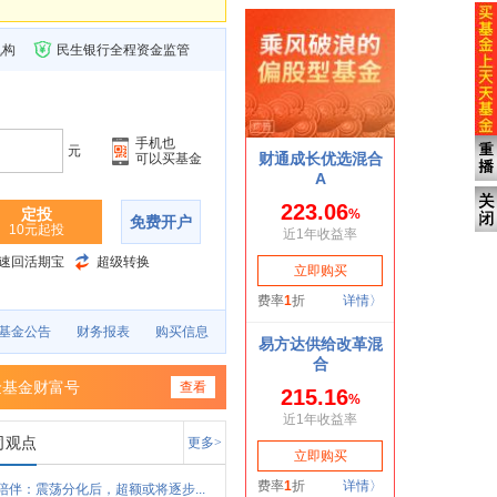
机构
民生银行全程资金监管
手机也
元
可以买基金
定投
免费开户
10元起投
速回活期宝
超级转换
基金公告
财务报表
购买信息
金基金财富号
查看
司观点
更多>
陪伴：震荡分化后，超额或将逐步...