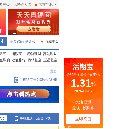
助中心
无障碍阅读
|
网站导航
|
基金代码
基金公司
★
收藏本页
期宝
指数宝
稳健理财
高端理财
金导购
收益排行
热销基金
五星基金
更多
手机访问当前基金品种页
对比
手机版天天基金下载