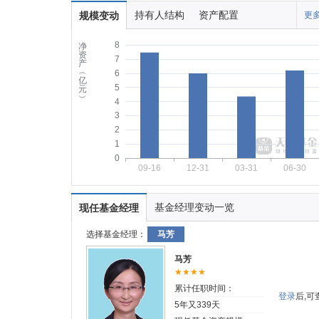
持有人结构
资产配置
规模变动
更多
8
净
资
7
产
︵
6
亿
5
元
︶
4
3
2
1
0
09-16
12-31
03-31
06-30
基金经理变动一览
现任基金经理
选择基金经理：
马芳
马芳
★★★★
累计任职时间：
登录
后,
5年又339天