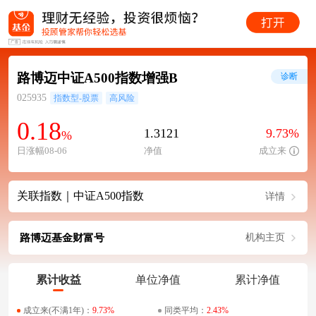
路博迈中证A500指数增强B
诊断
025935
指数型-股票
高风险
0.18
1.3121
9.73%
%
日涨幅08-06
净值
成立来
关联指数｜中证A500指数
详情
路博迈基金财富号
机构主页
累计收益
单位净值
累计净值
成立来(不满1年)：
9.73%
同类平均：
2.43%