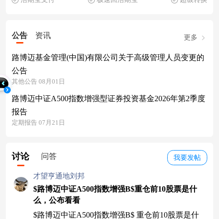
公告
资讯
更多
路博迈基金管理(中国)有限公司关于高级管理人员变更的
公告
其他公告 08月01日
路博迈中证A500指数增强型证券投资基金2026年第2季度
报告
定期报告 07月21日
讨论
问答
我要发帖
才望亨通地刘邦
$路博迈中证A500指数增强B$重仓前10股票是什
么，公布看看
$路博迈中证A500指数增强B$ 重仓前10股票是什