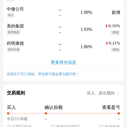
中微公司
--
1.99%
新增
--
电子
0.16%
美的集团
--
1.93%
--
家用电器
3季度
0.11%
药明康德
--
1.86%
--
医药生物
3季度
更多持仓信息
在线开户万2.5佣金，即刻参与基金重仓股行情！
交易规则
买入、卖出规则
买入
确认份额
查看盈亏
今日15:00前
--
--
活期宝支付
极速回活期宝
超级转换