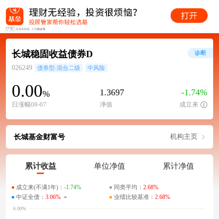
长城稳固收益债券D
诊断
026249
债券型-混合二级
中风险
0.00
1.3697
-1.74%
%
日涨幅08-07
净值
成立来
长城基金财富号
机构主页
累计收益
单位净值
累计净值
成立来(不满1年)：
-1.74%
同类平均：
2.68%
中证全债：
3.06%
业绩比较基准：
2.68%