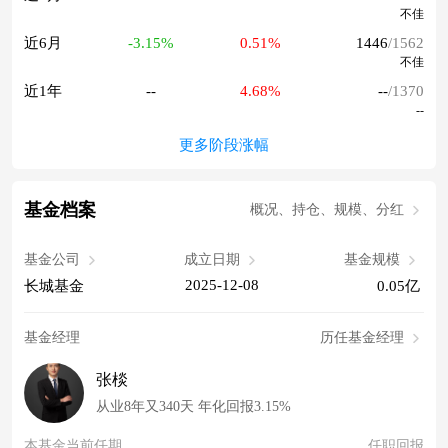
不佳
近6月
-3.15%
0.51%
1446
/1562
不佳
近1年
--
4.68%
--
/1370
--
更多阶段涨幅
基金档案
概况、持仓、规模、分红
基金公司
成立日期
基金规模
2025-12-08
长城基金
0.05亿
基金经理
历任基金经理
张棪
从业8年又340天 年化回报3.15%
本基金当前任期
任职回报