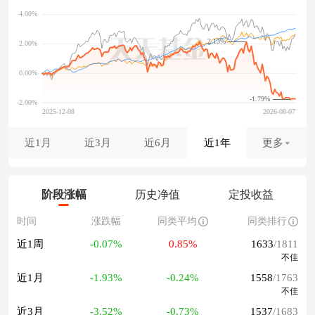
2.13%
-1.79%
近1月
近3月
近6月
近1年
更多
阶段涨幅
历史净值
定投收益
时间
涨跌幅
同类平均
同类排行
近1周
-0.07%
0.85%
1633
/1811
不佳
近1月
-1.93%
-0.24%
1558
/1763
不佳
近3月
-3.52%
-0.73%
1537
/1683