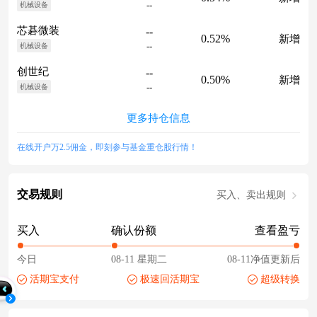
--
机械设备
芯碁微装
--
0.52%
新增
--
机械设备
创世纪
--
0.50%
新增
--
机械设备
更多持仓信息
在线开户万2.5佣金，即刻参与基金重仓股行情！
交易规则
买入、卖出规则
买入
确认份额
查看盈亏
今日
08-11 星期二
08-11净值更新后
活期宝支付
极速回活期宝
超级转换