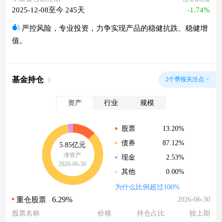
2025-12-08至今 245天
-1.74%
严控风险，专业投资，力争实现产品的稳健抗跌、稳健增
值。
基金持仓
2个季报关注点 >
资产
行业
规模
13.20%
股票
87.12%
债券
5.85亿元
净资产
2.53%
现金
2026-06-30
0.00%
其他
为什么比例超过100%
6.29%
2026-06-30
重仓股票
股票名称
价格
持仓占比
较上期