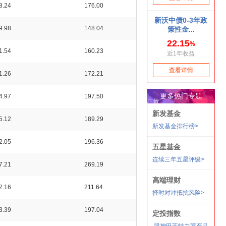
8.24
176.00
9.98
148.04
1.54
160.23
1.26
172.21
4.97
197.50
5.12
189.29
2.05
196.36
7.21
269.19
2.16
211.64
3.39
197.04