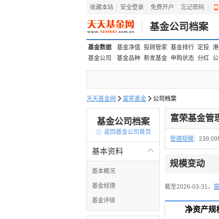
收藏本站
|
安全登录
|
免费开户
忘记密码
|
基金公司档案
基金数据
基金净值
投顾管家
基金排行
定投
港
基金公司
基金品种
新发基金
申购状态
分红
公
天天基金网

富荣基金

公司档案
富荣基金管
基金公司档案

返回基金公司首页
管理规模
:
239.0
基本资料

规模变动
基本概况
基金经理
截至2026-03-31，
基金评级
净资产规