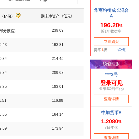
期末净资产（亿元）
额（亿份）
239.09
4(部分披露)
9.43
193.81
0.84
214.45
2.84
209.68
2.35
183.01
1.51
116.89
6.55
164.14
2.59
173.94