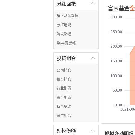
分红回报

富荣基金
全
旗下基金净值
300.00
分红送配
250.00
阶段涨幅
季/年度涨幅
200.00
投资组合

150.00
公司持仓
100.00
债券持仓
行业配置
50.00
资产配置
0.00
持仓变动
2021-09
资产组合
规模份额

规模变动明细