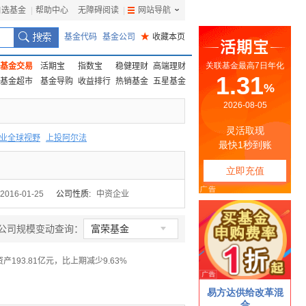
自选基金
|
帮助中心
无障碍阅读
|
网站导航
|
基金代码
基金公司
★
收藏本页
基金交易
活期宝
指数宝
稳健理财
高端理财
基金超市
基金导购
收益排行
热销基金
五星基金
业全球视野
上投阿尔法
F
上投优势
信诚蓝筹
2016-01-25
公司性质:
中资企业

公司规模变动查询：
富荣基金
资产193.81亿元，比上期减少9.63%