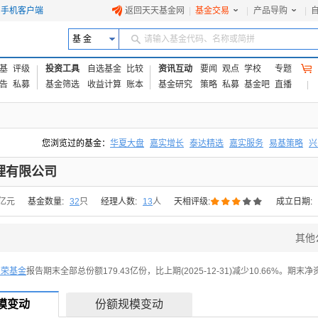
手机客户端
返回天天基金网
|
基金交易
|
产品导购
|
基 金
请输入基金代码、名称或简拼
基
评级
投资工具
自选基金
比较
资讯互动
要闻
观点
学校
专题
告
私募
基金筛选
收益计算
账本
基金研究
策略
私募
基金吧
直播
您浏览过的基金：
华夏大盘
嘉实增长
泰达精选
嘉实服务
易基策略
兴
易方达上证中盘ETF联接A
交银成长
添富优势
华安宏利
上证180价值ET
理有限公司





9亿元
基金数量:
32
只
经理人数:
13
人
天相评级:
成立日期:
其他
富荣基金
报告期末全部总份额179.43亿份，比上期(2025-12-31)减少10.66%。期末净
模变动
份额规模变动