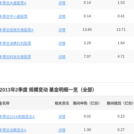
0.14
1.53
丰晋信大盘股票A
详情
0.14
0.41
丰晋信中小盘股票
详情
13.84
13.71
丰晋信低碳先锋股票A
详情
3.29
1.64
丰晋信消费红利股票
详情
7.07
4.71
丰晋信科技先锋股票
详情
2013年2季度 规模变动 基金明细一览（
全部
）
金名称
相关资讯
期间申购（亿份）
期间赎回（亿份
0.02
0.15
丰晋信2016周期混合A
详情
1.30
0.27
丰晋信龙腾混合A
详情