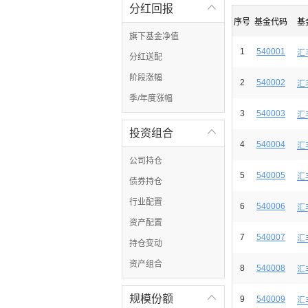
分红回报

序号
基金代码
基
旗下基金净值
1
540001
汇
分红送配
阶段涨幅
2
540002
汇
季/年度涨幅
3
540003
汇
投资组合

4
540004
汇
公司持仓
5
540005
汇
债券持仓
行业配置
6
540006
汇
资产配置
7
540007
汇
持仓变动
资产组合
8
540008
汇
规模份额

9
540009
汇