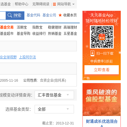
自选基金
|
帮助中心
无障碍阅读
|
网站导航
|
基金代码
基金公司
★
收藏本页
基金交易
活期宝
指数宝
稳健理财
高端理财
基金超市
基金导购
收益排行
热销基金
五星基金
业全球视野
上投阿尔法
F
上投优势
信诚蓝筹
2005-11-16
公司性质:
合资企业(信托系)

规模变动详情查询：
汇丰晋信基金

选择基金类型：
全部
截止至：2013-12-31