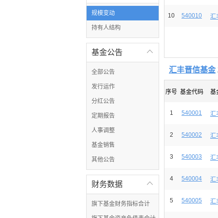
规模变动
10
540010
汇
持有人结构
基金公告

汇丰晋信基金
全部公告
发行运作
序号
基金代码
基
分红公告
1
540001
汇
定期报告
人事调整
2
540002
汇
基金销售
3
540003
汇
其他公告
4
540004
汇
财务数据

5
540005
汇
旗下基金财务指标合计