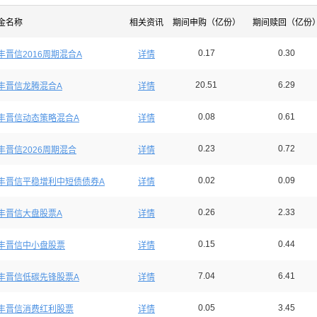
金名称
相关资讯
期间申购（亿份）
期间赎回（亿份
0.17
0.30
丰晋信2016周期混合A
详情
20.51
6.29
丰晋信龙腾混合A
详情
0.08
0.61
丰晋信动态策略混合A
详情
0.23
0.72
丰晋信2026周期混合
详情
0.02
0.09
丰晋信平稳增利中短债债券A
详情
0.26
2.33
丰晋信大盘股票A
详情
0.15
0.44
丰晋信中小盘股票
详情
7.04
6.41
丰晋信低碳先锋股票A
详情
0.05
3.45
丰晋信消费红利股票
详情