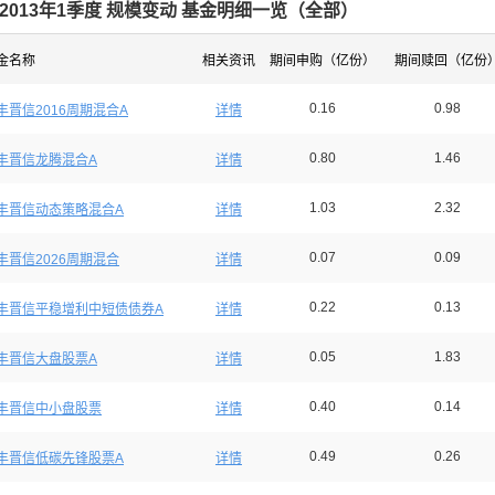
2013年1季度 规模变动 基金明细一览（
全部
）
金名称
相关资讯
期间申购（亿份）
期间赎回（亿份
0.16
0.98
丰晋信2016周期混合A
详情
0.80
1.46
丰晋信龙腾混合A
详情
1.03
2.32
丰晋信动态策略混合A
详情
0.07
0.09
丰晋信2026周期混合
详情
0.22
0.13
丰晋信平稳增利中短债债券A
详情
0.05
1.83
丰晋信大盘股票A
详情
0.40
0.14
丰晋信中小盘股票
详情
0.49
0.26
丰晋信低碳先锋股票A
详情