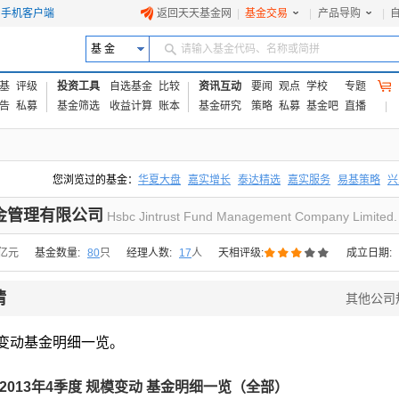
手机客户端
返回天天基金网
|
基金交易
|
产品导购
|
基 金
请输入基金代码、名称或简拼
基
评级
投资工具
自选基金
比较
资讯互动
要闻
观点
学校
专题
告
私募
基金筛选
收益计算
账本
基金研究
策略
私募
基金吧
直播
您浏览过的基金：
华夏大盘
嘉实增长
泰达精选
嘉实服务
易基策略
兴
易方达上证中盘ETF联接A
交银成长
添富优势
华安宏利
上证180价值ET
金管理有限公司
Hsbc Jintrust Fund Management Company Limited.





3亿元
基金数量:
80
只
经理人数:
17
人
天相评级:
成立日期:
情
其他公司
变动基金明细一览。
2013年4季度 规模变动 基金明细一览（
全部
）