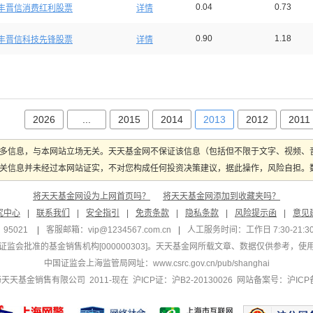
0.04
0.73
丰晋信消费红利股票
详情
0.90
1.18
丰晋信科技先锋股票
详情
2026
...
2015
2014
2013
2012
2011
多信息，与本网站立场无关。天天基金网不保证该信息（包括但不限于文字、视频、
关信息并未经过本网站证实，不对您构成任何投资决策建议，据此操作，风险自担。数据
将天天基金网设为上网首页吗？
将天天基金网添加到收藏夹吗？
究中心
|
联系我们
|
安全指引
|
免责条款
|
隐私条款
|
风险提示函
|
意见
95021
|
客服邮箱：
vip@1234567.com.cn
|
人工服务时间：工作日 7:30-21:30 
监会批准的基金销售机构[000000303]
。天天基金网所载文章、数据仅供参考，使
中国证监会上海监管局网址：
www.csrc.gov.cn/pub/shanghai
 上海天天基金销售有限公司 2011-现在 沪ICP证：沪B2-20130026
网站备案号：沪ICP备1