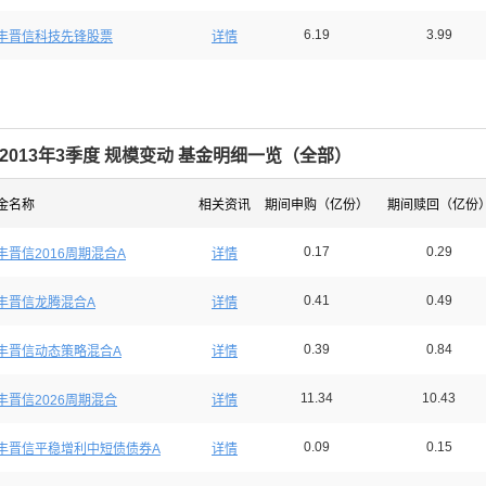
6.19
3.99
丰晋信科技先锋股票
详情
2013年3季度 规模变动 基金明细一览（
全部
）
金名称
相关资讯
期间申购（亿份）
期间赎回（亿份
0.17
0.29
丰晋信2016周期混合A
详情
0.41
0.49
丰晋信龙腾混合A
详情
0.39
0.84
丰晋信动态策略混合A
详情
11.34
10.43
丰晋信2026周期混合
详情
0.09
0.15
丰晋信平稳增利中短债债券A
详情