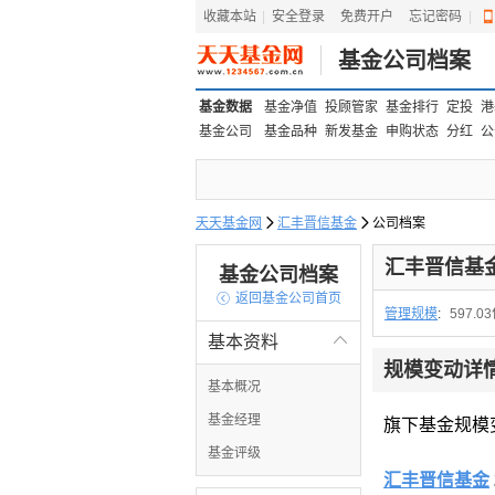
收藏本站
|
安全登录
|
免费开户
忘记密码
|
基金公司档案
基金数据
基金净值
投顾管家
基金排行
定投
港
基金公司
基金品种
新发基金
申购状态
分红
公
天天基金网

汇丰晋信基金

公司档案
汇丰晋信基
基金公司档案

返回基金公司首页
管理规模
:
597.0
基本资料

规模变动详
基本概况
基金经理
旗下基金规模
基金评级
汇丰晋信基金