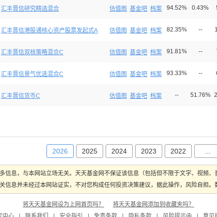
94.52%
0.43%
汇丰晋信研究精选混合
估值图
基金吧
档案
82.35%
--
汇丰晋信港股通核心资产股票发起式A
估值图
基金吧
档案
91.81%
--
汇丰晋信双核策略混合C
估值图
基金吧
档案
93.33%
--
汇丰晋信景气优选混合C
估值图
基金吧
档案
--
51.76%
汇丰晋信货币C
估值图
基金吧
档案
2026
2025
2024
2023
2022
...
多信息，与本网站立场无关。天天基金网不保证该信息（包括但不限于文字、视频、
关信息并未经过本网站证实，不对您构成任何投资决策建议，据此操作，风险自担。数据
将天天基金网设为上网首页吗？
将天天基金网添加到收藏夹吗？
究中心
|
联系我们
|
安全指引
|
免责条款
|
隐私条款
|
风险提示函
|
意见