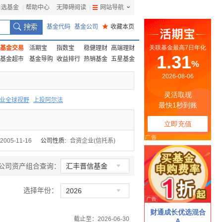
自选基金
|
帮助中心
无障碍阅读
|
网站导航
|
基金代码
基金公司
★
收藏本页
基金交易
活期宝
指数宝
稳健理财
高端理财
基金超市
基金导购
收益排行
热销基金
五星基金
业全球视野
上投阿尔法
F
上投优势
信诚蓝筹
2005-11-16
公司性质:
合资企业(信托系)

公司资产组合查询：
汇丰晋信基金
选择年份：

2026
截止至：2026-06-30