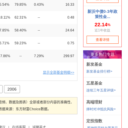
5.54%
79.85%
0.43%
16.33
18.11%
62.31%
--
0.48
7.85%
58.40%
--
24.64
6.71%
59.23%
--
0.75
27.86%
--
7.29%
299.97
显示全部基金明细>>
2006
音频、数据及图表）全部或者部分内容的准确性、
来源：东方财富Choice数据。
建议
|
在线客服
|
诚聘英才