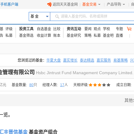
手机客户端
返回天天基金网
|
基金交易
|
产品导购
|
基 金
请输入基金代码、名称或简拼
基
评级
投资工具
自选基金
比较
资讯互动
要闻
观点
学校
专题
告
私募
基金筛选
收益计算
账本
基金研究
策略
私募
基金吧
直播
您浏览过的基金：
华夏大盘
嘉实增长
泰达精选
嘉实服务
易基策略
兴
易方达上证中盘ETF联接A
交银成长
添富优势
华安宏利
上证180价值ET
金管理有限公司
Hsbc Jintrust Fund Management Company Limited.





3亿元
基金数量:
80
只
经理人数:
17
人
天相评级:
成立日期:
其他
一览。
汇丰晋信基金
基金资产组合