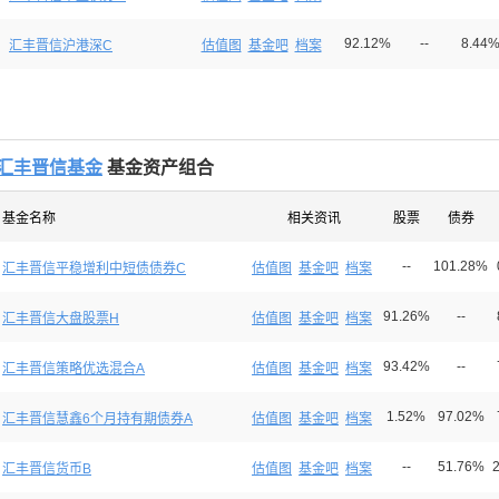
92.12%
--
8.44
汇丰晋信沪港深C
估值图
基金吧
档案
汇丰晋信基金
基金资产组合
基金名称
相关资讯
股票
债券
--
101.28%
汇丰晋信平稳增利中短债债券C
估值图
基金吧
档案
91.26%
--
汇丰晋信大盘股票H
估值图
基金吧
档案
93.42%
--
汇丰晋信策略优选混合A
估值图
基金吧
档案
1.52%
97.02%
汇丰晋信慧鑫6个月持有期债券A
估值图
基金吧
档案
--
51.76%
汇丰晋信货币B
估值图
基金吧
档案