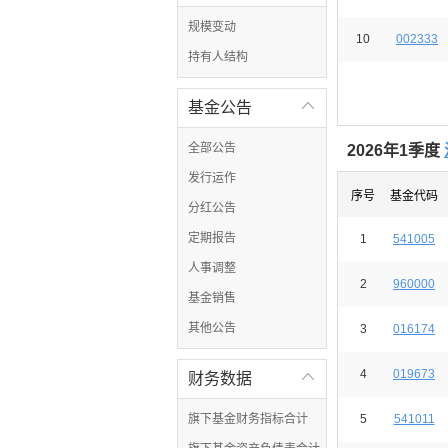
规模变动
10
002333
持有人结构
基金公告

全部公告
2026年1季度
发行运作
序号
基金代码
分红公告
定期报告
1
541005
人事调整
2
960000
基金销售
其他公告
3
016174
4
019673
财务数据

旗下基金财务指标合计
5
541011