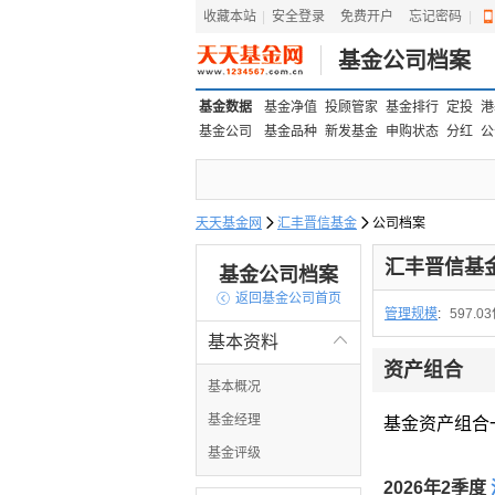
收藏本站
|
安全登录
|
免费开户
忘记密码
|
基金公司档案
基金数据
基金净值
投顾管家
基金排行
定投
港
基金公司
基金品种
新发基金
申购状态
分红
公
天天基金网

汇丰晋信基金

公司档案
汇丰晋信基
基金公司档案

返回基金公司首页
管理规模
:
597.0
基本资料

资产组合
基本概况
基金经理
基金资产组合
基金评级
2026年2季度