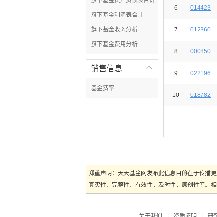
旗下基金资产负债表合计
6
014423
旗下基金利润表合计
旗下基金收入分析
7
012360
旗下基金费用分析
8
000850
销售信息

9
022196
基金费率
10
018782
郑重声明：天天基金网发布此信息目的在于传播更
真实性、完整性、有效性、及时性、原创性等。相
关于我们
|
资质证明
|
研