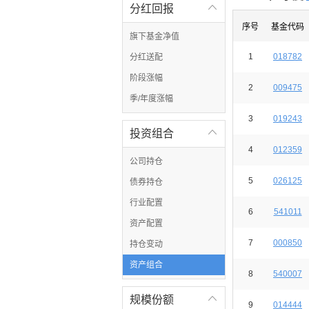
分红回报

序号
基金代码
旗下基金净值
1
018782
分红送配
阶段涨幅
2
009475
季/年度涨幅
3
019243
投资组合

4
012359
公司持仓
5
026125
债券持仓
行业配置
6
541011
资产配置
7
000850
持仓变动
资产组合
8
540007
规模份额

9
014444