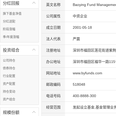
分红回报

英文名称
Baoying Fund Management
旗下基金净值
公司属性
中资企业
分红送配
成立日期
2001-05-18
阶段涨幅
季/年度涨幅
法人代表
严震
投资组合

注册地址
深圳市福田区莲花街道紫荆
公司持仓
办公地址
深圳市福田区福华一路115
债券持仓
网站地址
www.byfunds.com
行业配置
资产配置
邮政编码
518048
持仓变动
电话号码
400-8888-300
资产组合
经营范围
发起设立基金,基金管理业
规模份额
