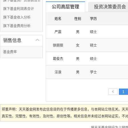
旗下基金资产负债表合计
公司高层管理
投资决策委员会
旗下基金利润表合计
旗下基金收入分析
姓名
性别
学历
旗下基金费用分析
严震
男
硕士
销售信息

徐丽丽
女
硕士
基金费率
葛俊杰
男
硕士
汪浪
男
学士
<
1
郑重声明：天天基金网发布此信息目的在于传播更多信息，与本网站立场无关。天
真实性、完整性、有效性、及时性、原创性等。相关信息并未经过本网站证实，不对您
将天天基金网设为上网