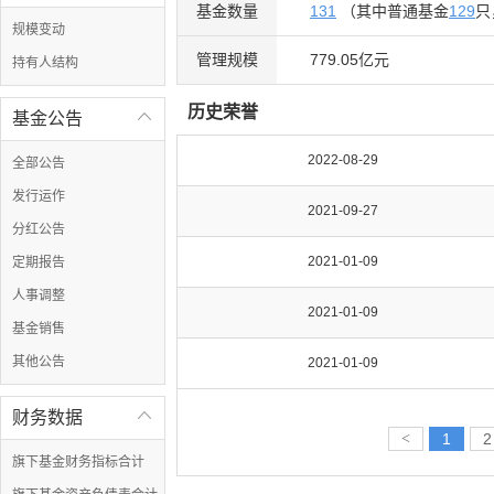
基金数量
131
（其中普通基金
129
只
规模变动
管理规模
779.05亿元
持有人结构
历史荣誉
基金公告

2022-08-29
全部公告
发行运作
2021-09-27
分红公告
2021-01-09
定期报告
人事调整
2021-01-09
基金销售
其他公告
2021-01-09
财务数据

<
1
2
旗下基金财务指标合计