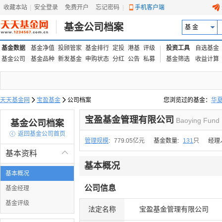
收藏本站
|
安全登录
|
免费开户
忘记密码
|
手机客户端
基金公司档案
基 金
基金数据
基金净值
投顾管家
基金排行
定投
港基
评级
投资工具
自选基金
基金公司
基金品种
新发基金
申购状态
分红
公告
私募
基金筛选
收益计算
天天基金网

宝盈基金

公司档案
您浏览过的基金：
华
易方达上证中盘ETF联接
宝盈基金管理有限公司
Baoying Fund
基金公司档案

返回基金公司首页
管理规模
:
779.05亿元
基金数量:
131
只
经理
基本资料

基本概况
基本概况
公司信息
基金经理
基金评级
法定名称
宝盈基金管理有限公司