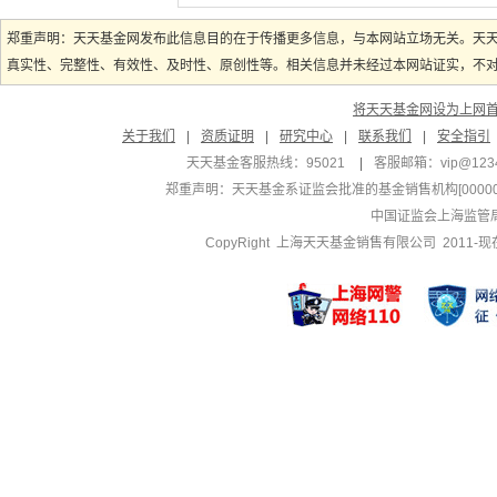
郑重声明：天天基金网发布此信息目的在于传播更多信息，与本网站立场无关。天
真实性、完整性、有效性、及时性、原创性等。相关信息并未经过本网站证实，不对您
将天天基金网设为上网
关于我们
|
资质证明
|
研究中心
|
联系我们
|
安全指引
天天基金客服热线：95021
|
客服邮箱：
vip@123
郑重声明：
天天基金系证监会批准的基金销售机构[000000
中国证监会上海监管
CopyRight 上海天天基金销售有限公司 2011-现在