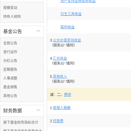
资产支持证券投资收益
规模变动
衍生工具收益
持有人结构
股利收益
基金公告

3.
公允价值变动收益
全部公告
（损失以'-'填列）
发行运作
4.
汇兑收益
分红公告
（损失以'-'填列）
定期报告
5.
其他收入
人事调整
（损失以'-'填列）
基金销售
减：二、
费用
其他公告
1.
管理人报酬
财务数据

2.
托管费
旗下基金财务指标合计