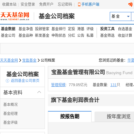
收藏本站
|
安全登录
|
免费开户
忘记密码
|
手机客户端
基金公司档案
基 金
基金数据
基金净值
投顾管家
基金排行
定投
港基
评级
投资工具
自选基金
基金公司
基金品种
新发基金
申购状态
分红
公告
私募
基金筛选
收益计算
天天基金网

宝盈基金

公司档案
您浏览过的基金：
华
易方达上证中盘ETF联接
宝盈基金管理有限公司
Baoying Fund
基金公司档案

返回基金公司首页
管理规模
:
779.05亿元
基金数量:
131
只
经理
基本资料

旗下基金利润表合计
基本概况
基金经理
按报告期
按年度浏览
基金评级