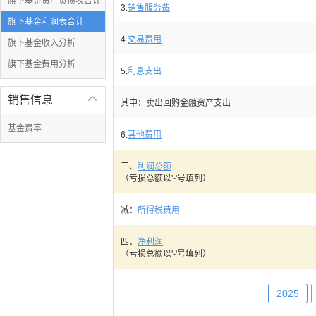
旗下基金资产负债表合计
3.
销售服务费
旗下基金利润表合计
4.
交易费用
旗下基金收入分析
旗下基金费用分析
5.
利息支出
销售信息

其中：卖出回购金融资产支出
基金费率
6.
其他费用
三、
利润总额
（亏损总额以'-'号填列）
减：
所得税费用
四、
净利润
（亏损总额以'-'号填列）
2025